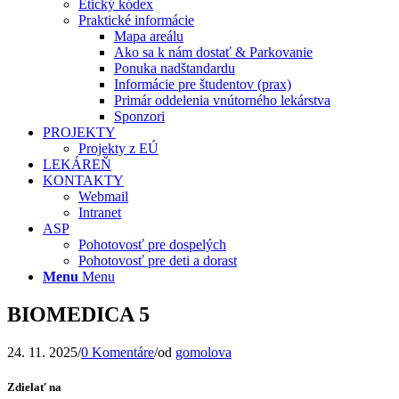
Etický kódex
Praktické informácie
Mapa areálu
Ako sa k nám dostať & Parkovanie
Ponuka nadštandardu
Informácie pre študentov (prax)
Primár oddelenia vnútorného lekárstva
Sponzori
PROJEKTY
Projekty z EÚ
LEKÁREŇ
KONTAKTY
Webmail
Intranet
ASP
Pohotovosť pre dospelých
Pohotovosť pre deti a dorast
Menu
Menu
BIOMEDICA 5
24. 11. 2025
/
0 Komentáre
/
od
gomolova
Zdielať na