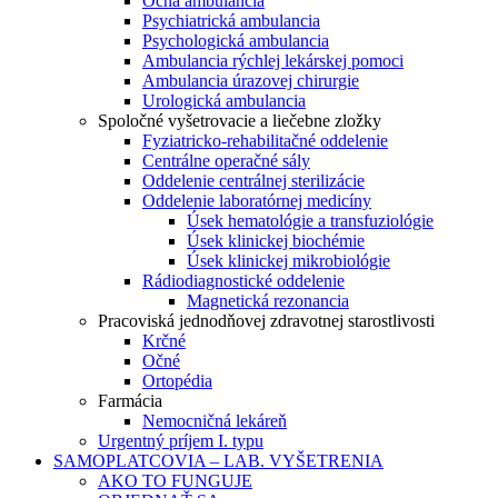
Očná ambulancia
Psychiatrická ambulancia
Psychologická ambulancia
Ambulancia rýchlej lekárskej pomoci
Ambulancia úrazovej chirurgie
Urologická ambulancia
Spoločné vyšetrovacie a liečebne zložky
Fyziatricko-rehabilitačné oddelenie
Centrálne operačné sály
Oddelenie centrálnej sterilizácie
Oddelenie laboratórnej medicíny
Úsek hematológie a transfuziológie
Úsek klinickej biochémie
Úsek klinickej mikrobiológie
Rádiodiagnostické oddelenie
Magnetická rezonancia
Pracoviská jednodňovej zdravotnej starostlivosti
Krčné
Očné
Ortopédia
Farmácia
Nemocničná lekáreň
Urgentný príjem I. typu
SAMOPLATCOVIA – LAB. VYŠETRENIA
AKO TO FUNGUJE