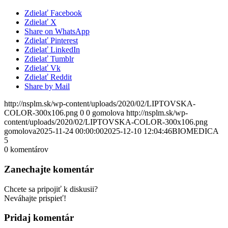
Zdielať Facebook
Zdielať X
Share on WhatsApp
Zdielať Pinterest
Zdielať LinkedIn
Zdielať Tumblr
Zdielať Vk
Zdielať Reddit
Share by Mail
http://nsplm.sk/wp-content/uploads/2020/02/LIPTOVSKA-
COLOR-300x106.png
0
0
gomolova
http://nsplm.sk/wp-
content/uploads/2020/02/LIPTOVSKA-COLOR-300x106.png
gomolova
2025-11-24 00:00:00
2025-12-10 12:04:46
BIOMEDICA
5
0
komentárov
Zanechajte komentár
Chcete sa pripojiť k diskusii?
Neváhajte prispieť!
Pridaj komentár