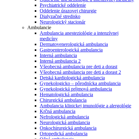
Psychiatrické oddelenie
Oddelenie úrazovej chirurgie
Dialyzačné stredisko
Neurologický stacionár
Ambulancie
Ambulancia anesteziológie a intenzívnej
medicíny
Dermatovenerologická ambulancia
Gastroenterologická ambulancia
Interná ambulancia
Interná ambulancia 2
Všeobecná ambulancia pre deti a dorast
Všeobecná ambulancia pre deti a dorast 2
Detská kardiologická ambulancia
Gynekologicko – pôrodnícka ambulancia
Gynekologická príjmová ambulancia
Hematologická ambulancia
Chirurgická ambulancia
Ambulancia klinickej imunológie a alergológie
Krčná ambulancia
Nefrologická ambulancia
Neurologická ambulancia
Onkochirurgická ambulancia
Ortopedická ambulancia