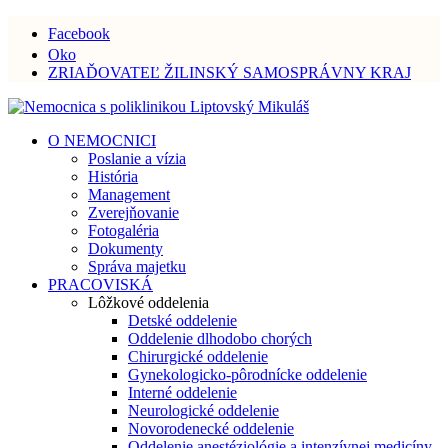
Facebook
Oko
ZRIAĎOVATEĽ ŽILINSKÝ SAMOSPRÁVNY KRAJ
O NEMOCNICI
Poslanie a vízia
História
Management
Zverejňovanie
Fotogaléria
Dokumenty
Správa majetku
PRACOVISKÁ
Lôžkové oddelenia
Detské oddelenie
Oddelenie dlhodobo chorých
Chirurgické oddelenie
Gynekologicko-pôrodnícke oddelenie
Interné oddelenie
Neurologické oddelenie
Novorodenecké oddelenie
Oddelenie anestéziológie a intenzívnej medicíny