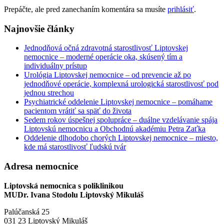
Prepáčte, ale pred zanechaním komentára sa musíte
prihlásiť
.
Najnovšie články
Jednodňová očná zdravotná starostlivosť Liptovskej
nemocnice – moderné operácie oka, skúsený tím a
individuálny prístup
Urológia Liptovskej nemocnice – od prevencie až po
jednodňové operácie, komplexná urologická starostlivosť pod
jednou strechou
Psychiatrické oddelenie Liptovskej nemocnice – pomáhame
pacientom vrátiť sa späť do života
Sedem rokov úspešnej spolupráce – duálne vzdelávanie spája
Liptovskú nemocnicu a Obchodnú akadémiu Petra Zaťka
Oddelenie dlhodobo chorých Liptovskej nemocnice – miesto,
kde má starostlivosť ľudskú tvár
Adresa nemocnice
Liptovská nemocnica s poliklinikou
MUDr. Ivana Stodolu Liptovský Mikuláš
Palúčanská 25
031 23 Liptovský Mikuláš