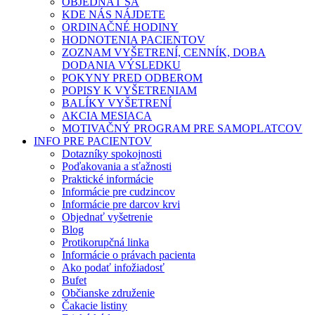
OBJEDNAŤ SA
KDE NÁS NÁJDETE
ORDINAČNÉ HODINY
HODNOTENIA PACIENTOV
ZOZNAM VYŠETRENÍ, CENNÍK, DOBA
DODANIA VÝSLEDKU
POKYNY PRED ODBEROM
POPISY K VYŠETRENIAM
BALÍKY VYŠETRENÍ
AKCIA MESIACA
MOTIVAČNÝ PROGRAM PRE SAMOPLATCOV
INFO PRE PACIENTOV
Dotazníky spokojnosti
Poďakovania a sťažnosti
Praktické informácie
Informácie pre cudzincov
Informácie pre darcov krvi
Objednať vyšetrenie
Blog
Protikorupčná linka
Informácie o právach pacienta
Ako podať infožiadosť
Bufet
Občianske združenie
Čakacie listiny