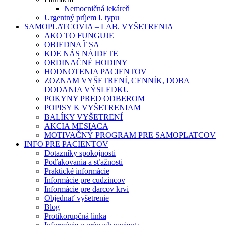
Nemocničná lekáreň
Urgentný príjem I. typu
SAMOPLATCOVIA – LAB. VYŠETRENIA
AKO TO FUNGUJE
OBJEDNAŤ SA
KDE NÁS NÁJDETE
ORDINAČNÉ HODINY
HODNOTENIA PACIENTOV
ZOZNAM VYŠETRENÍ, CENNÍK, DOBA
DODANIA VÝSLEDKU
POKYNY PRED ODBEROM
POPISY K VYŠETRENIAM
BALÍKY VYŠETRENÍ
AKCIA MESIACA
MOTIVAČNÝ PROGRAM PRE SAMOPLATCOV
INFO PRE PACIENTOV
Dotazníky spokojnosti
Poďakovania a sťažnosti
Praktické informácie
Informácie pre cudzincov
Informácie pre darcov krvi
Objednať vyšetrenie
Blog
Protikorupčná linka