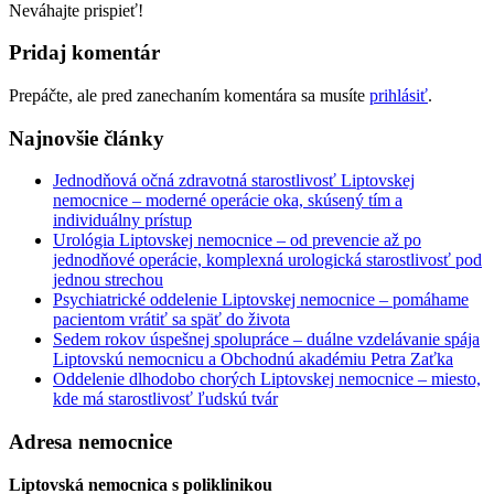
Neváhajte prispieť!
Pridaj komentár
Prepáčte, ale pred zanechaním komentára sa musíte
prihlásiť
.
Najnovšie články
Jednodňová očná zdravotná starostlivosť Liptovskej
nemocnice – moderné operácie oka, skúsený tím a
individuálny prístup
Urológia Liptovskej nemocnice – od prevencie až po
jednodňové operácie, komplexná urologická starostlivosť pod
jednou strechou
Psychiatrické oddelenie Liptovskej nemocnice – pomáhame
pacientom vrátiť sa späť do života
Sedem rokov úspešnej spolupráce – duálne vzdelávanie spája
Liptovskú nemocnicu a Obchodnú akadémiu Petra Zaťka
Oddelenie dlhodobo chorých Liptovskej nemocnice – miesto,
kde má starostlivosť ľudskú tvár
Adresa nemocnice
Liptovská nemocnica s poliklinikou