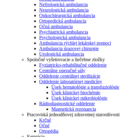
Nefrologická ambulancia
Neurologická ambulancia
Onkochirurgická ambulancia
Ortopedická ambulancia
Očná ambulancia
Psychiatrická ambulancia
Psychologická ambulancia
Ambulancia rýchlej lekárskej pomoci
Ambulancia úrazovej chirurgie
Urologická ambulancia
Spoločné vyšetrovacie a liečebne zložky
Fyziatricko-rehabilitačné oddelenie
Centrálne operačné sály
Oddelenie centrálnej sterilizácie
Oddelenie laboratórnej medicíny
Úsek hematológie a transfuziológie
Úsek klinickej biochémie
Úsek klinickej mikrobiológie
Rádiodiagnostické oddelenie
Magnetická rezonancia
Pracoviská jednodňovej zdravotnej starostlivosti
Krčné
Očné
Ortopédia
Farmácia