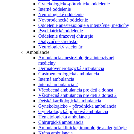
Gynekologicko-pôrodnícke oddelenie
Interné oddelenie
Neurologické oddelenie
Novorodenecké oddelenie
Oddelenie anestéziológie a intenzívnej medicíny
Psychiatrické oddelenie
Oddelenie úrazovej chirurgie
Dialyzačné stredisko
Neurologický stacionár
Ambulancie
Ambulancia anesteziológie a intenzívnej
medicíny
Dermatovenerologická ambulancia
Gastroenterologická ambulancia
Interná ambulancia
Interná ambulancia 2
Všeobecná ambulancia pre deti a dorast
Všeobecná ambulancia pre deti a dorast 2
Detská kardiologická ambulancia
Gynekologicko – pôrodnícka ambulancia
Gynekologická príjmová ambulancia
Hematologická ambulancia
Chirurgická ambulancia
Ambulancia klinickej imunológie a alergológie
Krčná ambulancia