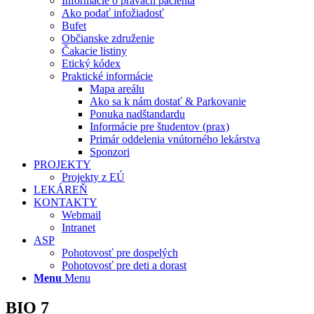
Informácie o právach pacienta
Ako podať infožiadosť
Bufet
Občianske združenie
Čakacie listiny
Etický kódex
Praktické informácie
Mapa areálu
Ako sa k nám dostať & Parkovanie
Ponuka nadštandardu
Informácie pre študentov (prax)
Primár oddelenia vnútorného lekárstva
Sponzori
PROJEKTY
Projekty z EÚ
LEKÁREŇ
KONTAKTY
Webmail
Intranet
ASP
Pohotovosť pre dospelých
Pohotovosť pre deti a dorast
Menu
Menu
BIO 7