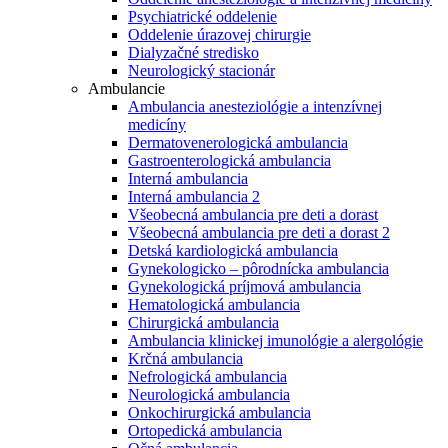
Psychiatrické oddelenie
Oddelenie úrazovej chirurgie
Dialyzačné stredisko
Neurologický stacionár
Ambulancie
Ambulancia anesteziológie a intenzívnej
medicíny
Dermatovenerologická ambulancia
Gastroenterologická ambulancia
Interná ambulancia
Interná ambulancia 2
Všeobecná ambulancia pre deti a dorast
Všeobecná ambulancia pre deti a dorast 2
Detská kardiologická ambulancia
Gynekologicko – pôrodnícka ambulancia
Gynekologická príjmová ambulancia
Hematologická ambulancia
Chirurgická ambulancia
Ambulancia klinickej imunológie a alergológie
Krčná ambulancia
Nefrologická ambulancia
Neurologická ambulancia
Onkochirurgická ambulancia
Ortopedická ambulancia