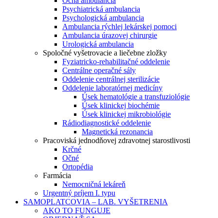
Očná ambulancia
Psychiatrická ambulancia
Psychologická ambulancia
Ambulancia rýchlej lekárskej pomoci
Ambulancia úrazovej chirurgie
Urologická ambulancia
Spoločné vyšetrovacie a liečebne zložky
Fyziatricko-rehabilitačné oddelenie
Centrálne operačné sály
Oddelenie centrálnej sterilizácie
Oddelenie laboratórnej medicíny
Úsek hematológie a transfuziológie
Úsek klinickej biochémie
Úsek klinickej mikrobiológie
Rádiodiagnostické oddelenie
Magnetická rezonancia
Pracoviská jednodňovej zdravotnej starostlivosti
Krčné
Očné
Ortopédia
Farmácia
Nemocničná lekáreň
Urgentný príjem I. typu
SAMOPLATCOVIA – LAB. VYŠETRENIA
AKO TO FUNGUJE