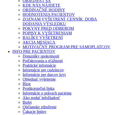
OBJEDNAŤ SA
KDE NÁS NÁJDETE
ORDINAČNÉ HODINY
HODNOTENIA PACIENTOV
ZOZNAM VYŠETRENÍ, CENNÍK, DOBA
DODANIA VÝSLEDKU
POKYNY PRED ODBEROM
POPISY K VYŠETRENIAM
BALÍKY VYŠETRENÍ
AKCIA MESIACA
MOTIVAČNÝ PROGRAM PRE SAMOPLATCOV
INFO PRE PACIENTOV
Dotazníky spokojnosti
Poďakovania a sťažnosti
Praktické informácie
Informácie pre cudzincov
Informácie pre darcov krvi
Objednať vyšetrenie
Blog
Protikorupčná linka
Informácie o právach pacienta
Ako podať infožiadosť
Bufet
Občianske združenie
Čakacie listiny