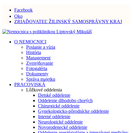
Facebook
Oko
ZRIAĎOVATEĽ ŽILINSKÝ SAMOSPRÁVNY KRAJ
O NEMOCNICI
Poslanie a vízia
História
Management
Zverejňovanie
Fotogaléria
Dokumenty
Správa majetku
PRACOVISKÁ
Lôžkové oddelenia
Detské oddelenie
Oddelenie dlhodobo chorých
Chirurgické oddelenie
Gynekologicko-pôrodnícke oddelenie
Interné oddelenie
Neurologické oddelenie
Novorodenecké oddelenie
Oddelenie anestéziológie a intenzívnej medicíny