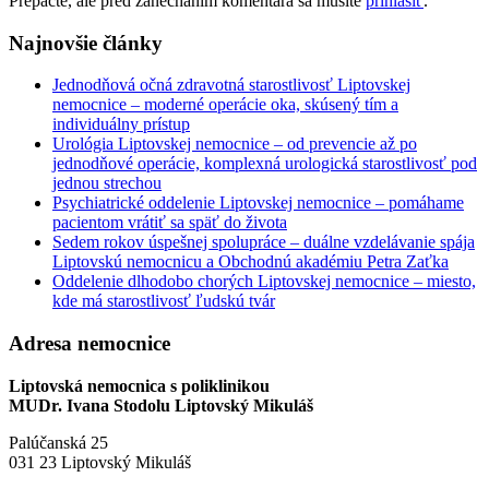
Prepáčte, ale pred zanechaním komentára sa musíte
prihlásiť
.
Najnovšie články
Jednodňová očná zdravotná starostlivosť Liptovskej
nemocnice – moderné operácie oka, skúsený tím a
individuálny prístup
Urológia Liptovskej nemocnice – od prevencie až po
jednodňové operácie, komplexná urologická starostlivosť pod
jednou strechou
Psychiatrické oddelenie Liptovskej nemocnice – pomáhame
pacientom vrátiť sa späť do života
Sedem rokov úspešnej spolupráce – duálne vzdelávanie spája
Liptovskú nemocnicu a Obchodnú akadémiu Petra Zaťka
Oddelenie dlhodobo chorých Liptovskej nemocnice – miesto,
kde má starostlivosť ľudskú tvár
Adresa nemocnice
Liptovská nemocnica s poliklinikou
MUDr. Ivana Stodolu Liptovský Mikuláš
Palúčanská 25
031 23 Liptovský Mikuláš