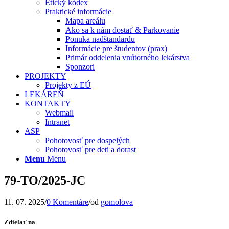
Etický kódex
Praktické informácie
Mapa areálu
Ako sa k nám dostať & Parkovanie
Ponuka nadštandardu
Informácie pre študentov (prax)
Primár oddelenia vnútorného lekárstva
Sponzori
PROJEKTY
Projekty z EÚ
LEKÁREŇ
KONTAKTY
Webmail
Intranet
ASP
Pohotovosť pre dospelých
Pohotovosť pre deti a dorast
Menu
Menu
79-TO/2025-JC
11. 07. 2025
/
0 Komentáre
/
od
gomolova
Zdielať na