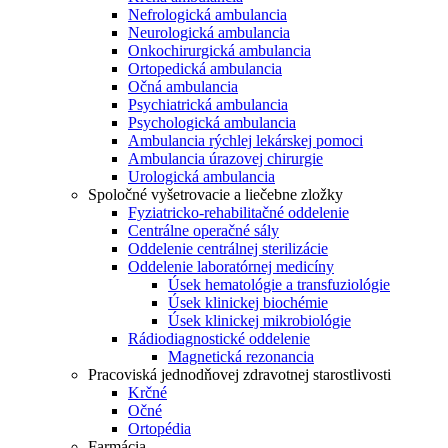
Nefrologická ambulancia
Neurologická ambulancia
Onkochirurgická ambulancia
Ortopedická ambulancia
Očná ambulancia
Psychiatrická ambulancia
Psychologická ambulancia
Ambulancia rýchlej lekárskej pomoci
Ambulancia úrazovej chirurgie
Urologická ambulancia
Spoločné vyšetrovacie a liečebne zložky
Fyziatricko-rehabilitačné oddelenie
Centrálne operačné sály
Oddelenie centrálnej sterilizácie
Oddelenie laboratórnej medicíny
Úsek hematológie a transfuziológie
Úsek klinickej biochémie
Úsek klinickej mikrobiológie
Rádiodiagnostické oddelenie
Magnetická rezonancia
Pracoviská jednodňovej zdravotnej starostlivosti
Krčné
Očné
Ortopédia
Farmácia