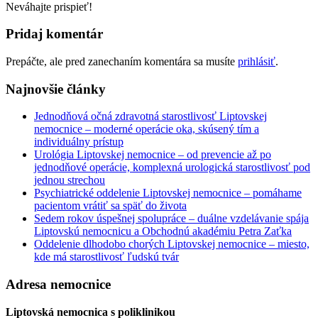
Neváhajte prispieť!
Pridaj komentár
Prepáčte, ale pred zanechaním komentára sa musíte
prihlásiť
.
Najnovšie články
Jednodňová očná zdravotná starostlivosť Liptovskej
nemocnice – moderné operácie oka, skúsený tím a
individuálny prístup
Urológia Liptovskej nemocnice – od prevencie až po
jednodňové operácie, komplexná urologická starostlivosť pod
jednou strechou
Psychiatrické oddelenie Liptovskej nemocnice – pomáhame
pacientom vrátiť sa späť do života
Sedem rokov úspešnej spolupráce – duálne vzdelávanie spája
Liptovskú nemocnicu a Obchodnú akadémiu Petra Zaťka
Oddelenie dlhodobo chorých Liptovskej nemocnice – miesto,
kde má starostlivosť ľudskú tvár
Adresa nemocnice
Liptovská nemocnica s poliklinikou