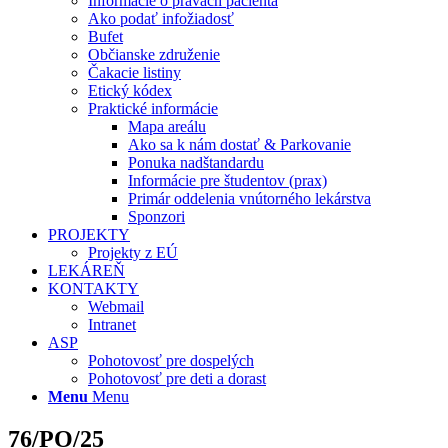
Informácie o právach pacienta
Ako podať infožiadosť
Bufet
Občianske združenie
Čakacie listiny
Etický kódex
Praktické informácie
Mapa areálu
Ako sa k nám dostať & Parkovanie
Ponuka nadštandardu
Informácie pre študentov (prax)
Primár oddelenia vnútorného lekárstva
Sponzori
PROJEKTY
Projekty z EÚ
LEKÁREŇ
KONTAKTY
Webmail
Intranet
ASP
Pohotovosť pre dospelých
Pohotovosť pre deti a dorast
Menu
Menu
76/PO/25