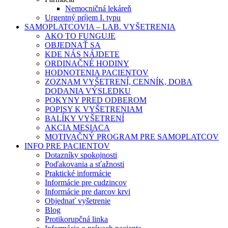
Nemocničná lekáreň
Urgentný príjem I. typu
SAMOPLATCOVIA – LAB. VYŠETRENIA
AKO TO FUNGUJE
OBJEDNAŤ SA
KDE NÁS NÁJDETE
ORDINAČNÉ HODINY
HODNOTENIA PACIENTOV
ZOZNAM VYŠETRENÍ, CENNÍK, DOBA
DODANIA VÝSLEDKU
POKYNY PRED ODBEROM
POPISY K VYŠETRENIAM
BALÍKY VYŠETRENÍ
AKCIA MESIACA
MOTIVAČNÝ PROGRAM PRE SAMOPLATCOV
INFO PRE PACIENTOV
Dotazníky spokojnosti
Poďakovania a sťažnosti
Praktické informácie
Informácie pre cudzincov
Informácie pre darcov krvi
Objednať vyšetrenie
Blog
Protikorupčná linka