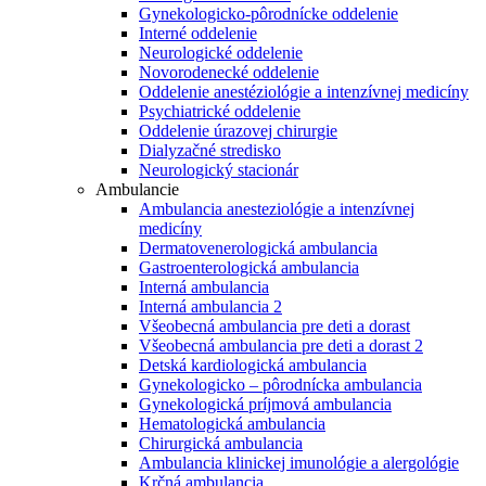
Gynekologicko-pôrodnícke oddelenie
Interné oddelenie
Neurologické oddelenie
Novorodenecké oddelenie
Oddelenie anestéziológie a intenzívnej medicíny
Psychiatrické oddelenie
Oddelenie úrazovej chirurgie
Dialyzačné stredisko
Neurologický stacionár
Ambulancie
Ambulancia anesteziológie a intenzívnej
medicíny
Dermatovenerologická ambulancia
Gastroenterologická ambulancia
Interná ambulancia
Interná ambulancia 2
Všeobecná ambulancia pre deti a dorast
Všeobecná ambulancia pre deti a dorast 2
Detská kardiologická ambulancia
Gynekologicko – pôrodnícka ambulancia
Gynekologická príjmová ambulancia
Hematologická ambulancia
Chirurgická ambulancia
Ambulancia klinickej imunológie a alergológie
Krčná ambulancia