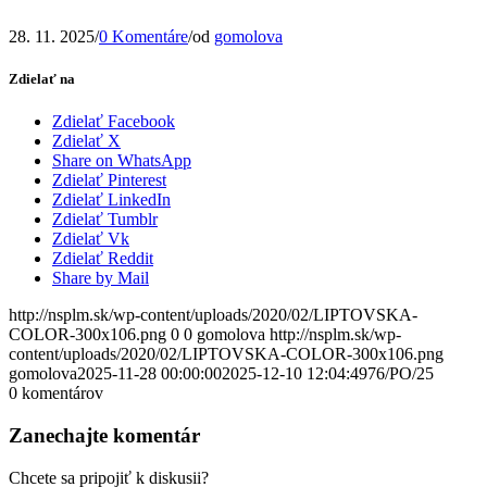
28. 11. 2025
/
0 Komentáre
/
od
gomolova
Zdielať na
Zdielať Facebook
Zdielať X
Share on WhatsApp
Zdielať Pinterest
Zdielať LinkedIn
Zdielať Tumblr
Zdielať Vk
Zdielať Reddit
Share by Mail
http://nsplm.sk/wp-content/uploads/2020/02/LIPTOVSKA-
COLOR-300x106.png
0
0
gomolova
http://nsplm.sk/wp-
content/uploads/2020/02/LIPTOVSKA-COLOR-300x106.png
gomolova
2025-11-28 00:00:00
2025-12-10 12:04:49
76/PO/25
0
komentárov
Zanechajte komentár
Chcete sa pripojiť k diskusii?