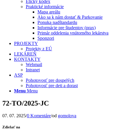
Etický kódex
Praktické informácie
Mapa areálu
Ako sa k nám dostať & Parkovanie
Ponuka nadštandardu
Informácie pre študentov (prax)
Primár oddelenia vnútorného lekárstva
Sponzori
PROJEKTY
Projekty z EÚ
LEKÁREŇ
KONTAKTY
Webmail
Intranet
ASP
Pohotovosť pre dospelých
Pohotovosť pre deti a dorast
Menu
Menu
72-TO/2025-JC
07. 07. 2025
/
0 Komentáre
/
od
gomolova
Zdielať na