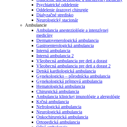
Psychiatrické oddelenie
Oddelenie úrazovej chirurgie
Dialyzačné stredisko
Neurologický stacionár
Ambulancie
Ambulancia anesteziológie a intenzívnej
medicíny
Dermatovenerologická ambulancia
Gastroenterologická ambulancia
Interná ambulancia
Interná ambulancia 2
Všeobecná ambulancia pre deti a dorast
Všeobecná ambulancia pre deti a dorast 2
Detská kardiologická ambulancia
Gynekologicko – pôrodnícka ambulancia
Gynekologická príjmová ambulancia
Hematologická ambulancia
Chirurgická ambulancia
Ambulancia klinickej imunológie a alergológie
Krčná ambulancia
Nefrologická ambulancia
Neurologická ambulancia
Onkochirurgická ambulancia
Ortopedická ambulancia