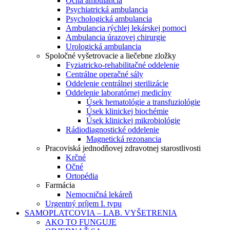
Očná ambulancia
Psychiatrická ambulancia
Psychologická ambulancia
Ambulancia rýchlej lekárskej pomoci
Ambulancia úrazovej chirurgie
Urologická ambulancia
Spoločné vyšetrovacie a liečebne zložky
Fyziatricko-rehabilitačné oddelenie
Centrálne operačné sály
Oddelenie centrálnej sterilizácie
Oddelenie laboratórnej medicíny
Úsek hematológie a transfuziológie
Úsek klinickej biochémie
Úsek klinickej mikrobiológie
Rádiodiagnostické oddelenie
Magnetická rezonancia
Pracoviská jednodňovej zdravotnej starostlivosti
Krčné
Očné
Ortopédia
Farmácia
Nemocničná lekáreň
Urgentný príjem I. typu
SAMOPLATCOVIA – LAB. VYŠETRENIA
AKO TO FUNGUJE