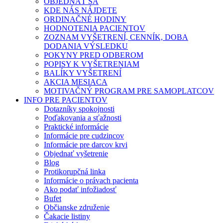
OBJEDNAŤ SA
KDE NÁS NÁJDETE
ORDINAČNÉ HODINY
HODNOTENIA PACIENTOV
ZOZNAM VYŠETRENÍ, CENNÍK, DOBA
DODANIA VÝSLEDKU
POKYNY PRED ODBEROM
POPISY K VYŠETRENIAM
BALÍKY VYŠETRENÍ
AKCIA MESIACA
MOTIVAČNÝ PROGRAM PRE SAMOPLATCOV
INFO PRE PACIENTOV
Dotazníky spokojnosti
Poďakovania a sťažnosti
Praktické informácie
Informácie pre cudzincov
Informácie pre darcov krvi
Objednať vyšetrenie
Blog
Protikorupčná linka
Informácie o právach pacienta
Ako podať infožiadosť
Bufet
Občianske združenie
Čakacie listiny