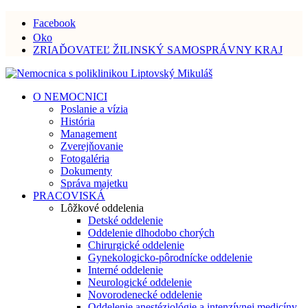
Facebook
Oko
ZRIAĎOVATEĽ ŽILINSKÝ SAMOSPRÁVNY KRAJ
O NEMOCNICI
Poslanie a vízia
História
Management
Zverejňovanie
Fotogaléria
Dokumenty
Správa majetku
PRACOVISKÁ
Lôžkové oddelenia
Detské oddelenie
Oddelenie dlhodobo chorých
Chirurgické oddelenie
Gynekologicko-pôrodnícke oddelenie
Interné oddelenie
Neurologické oddelenie
Novorodenecké oddelenie
Oddelenie anestéziológie a intenzívnej medicíny