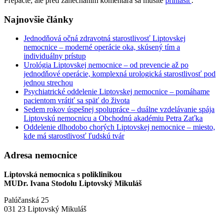
Prepáčte, ale pred zanechaním komentára sa musíte
prihlásiť
.
Najnovšie články
Jednodňová očná zdravotná starostlivosť Liptovskej
nemocnice – moderné operácie oka, skúsený tím a
individuálny prístup
Urológia Liptovskej nemocnice – od prevencie až po
jednodňové operácie, komplexná urologická starostlivosť pod
jednou strechou
Psychiatrické oddelenie Liptovskej nemocnice – pomáhame
pacientom vrátiť sa späť do života
Sedem rokov úspešnej spolupráce – duálne vzdelávanie spája
Liptovskú nemocnicu a Obchodnú akadémiu Petra Zaťka
Oddelenie dlhodobo chorých Liptovskej nemocnice – miesto,
kde má starostlivosť ľudskú tvár
Adresa nemocnice
Liptovská nemocnica s poliklinikou
MUDr. Ivana Stodolu Liptovský Mikuláš
Palúčanská 25
031 23 Liptovský Mikuláš