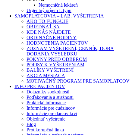
Nemocničná lekáreň
Urgentný príjem I. typu
SAMOPLATCOVIA – LAB. VYŠETRENIA
AKO TO FUNGUJE
OBJEDNAŤ SA
KDE NÁS NÁJDETE
ORDINAČNÉ HODINY
HODNOTENIA PACIENTOV
ZOZNAM VYŠETRENÍ, CENNÍK, DOBA
DODANIA VÝSLEDKU
POKYNY PRED ODBEROM
POPISY K VYŠETRENIAM
BALÍKY VYŠETRENÍ
AKCIA MESIACA
MOTIVAČNÝ PROGRAM PRE SAMOPLATCOV
INFO PRE PACIENTOV
Dotazníky spokojnosti
Poďakovania a sťažnosti
Praktické informácie
Informácie pre cudzincov
Informácie pre darcov krvi
Objednať vyšetrenie
Blog
Protikorupčná linka