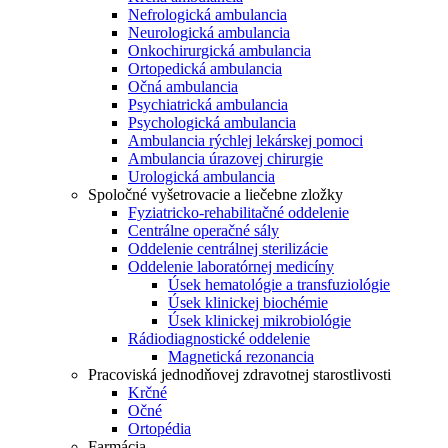
Nefrologická ambulancia
Neurologická ambulancia
Onkochirurgická ambulancia
Ortopedická ambulancia
Očná ambulancia
Psychiatrická ambulancia
Psychologická ambulancia
Ambulancia rýchlej lekárskej pomoci
Ambulancia úrazovej chirurgie
Urologická ambulancia
Spoločné vyšetrovacie a liečebne zložky
Fyziatricko-rehabilitačné oddelenie
Centrálne operačné sály
Oddelenie centrálnej sterilizácie
Oddelenie laboratórnej medicíny
Úsek hematológie a transfuziológie
Úsek klinickej biochémie
Úsek klinickej mikrobiológie
Rádiodiagnostické oddelenie
Magnetická rezonancia
Pracoviská jednodňovej zdravotnej starostlivosti
Krčné
Očné
Ortopédia
Farmácia