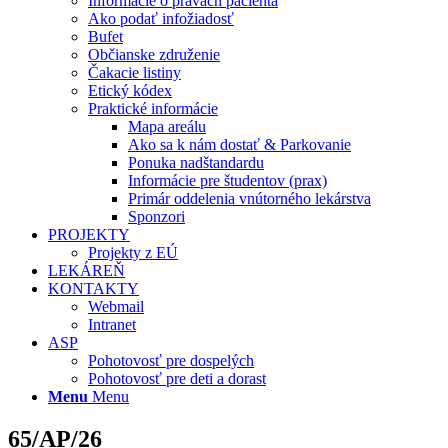
Informácie o právach pacienta
Ako podať infožiadosť
Bufet
Občianske združenie
Čakacie listiny
Etický kódex
Praktické informácie
Mapa areálu
Ako sa k nám dostať & Parkovanie
Ponuka nadštandardu
Informácie pre študentov (prax)
Primár oddelenia vnútorného lekárstva
Sponzori
PROJEKTY
Projekty z EÚ
LEKÁREŇ
KONTAKTY
Webmail
Intranet
ASP
Pohotovosť pre dospelých
Pohotovosť pre deti a dorast
Menu
Menu
65/AP/26