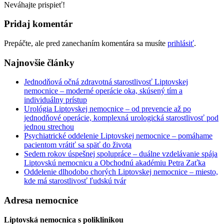
Neváhajte prispieť!
Pridaj komentár
Prepáčte, ale pred zanechaním komentára sa musíte
prihlásiť
.
Najnovšie články
Jednodňová očná zdravotná starostlivosť Liptovskej
nemocnice – moderné operácie oka, skúsený tím a
individuálny prístup
Urológia Liptovskej nemocnice – od prevencie až po
jednodňové operácie, komplexná urologická starostlivosť pod
jednou strechou
Psychiatrické oddelenie Liptovskej nemocnice – pomáhame
pacientom vrátiť sa späť do života
Sedem rokov úspešnej spolupráce – duálne vzdelávanie spája
Liptovskú nemocnicu a Obchodnú akadémiu Petra Zaťka
Oddelenie dlhodobo chorých Liptovskej nemocnice – miesto,
kde má starostlivosť ľudskú tvár
Adresa nemocnice
Liptovská nemocnica s poliklinikou