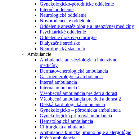
Gynekologicko-pôrodnícke oddelenie
Interné oddelenie
Neurologické oddelenie
Novorodenecké oddelenie
Oddelenie anestéziológie a intenzívnej medicíny
Psychiatrické oddelenie
Oddelenie úrazovej chirurgie
Dialyzačné stredisko
Neurologický stacionár
Ambulancie
Ambulancia anesteziológie a intenzívnej
medicíny
Dermatovenerologická ambulancia
Gastroenterologická ambulancia
Interná ambulancia
Interná ambulancia 2
Všeobecná ambulancia pre deti a dorast
Všeobecná ambulancia pre deti a dorast 2
Detská kardiologická ambulancia
Gynekologicko – pôrodnícka ambulancia
Gynekologická príjmová ambulancia
Hematologická ambulancia
Chirurgická ambulancia
Ambulancia klinickej imunológie a alergológie
Krčná ambulancia