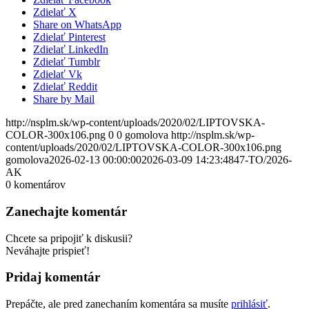
Zdielať X
Share on WhatsApp
Zdielať Pinterest
Zdielať LinkedIn
Zdielať Tumblr
Zdielať Vk
Zdielať Reddit
Share by Mail
http://nsplm.sk/wp-content/uploads/2020/02/LIPTOVSKA-
COLOR-300x106.png
0
0
gomolova
http://nsplm.sk/wp-
content/uploads/2020/02/LIPTOVSKA-COLOR-300x106.png
gomolova
2026-02-13 00:00:00
2026-03-09 14:23:48
47-TO/2026-
AK
0
komentárov
Zanechajte komentár
Chcete sa pripojiť k diskusii?
Neváhajte prispieť!
Pridaj komentár
Prepáčte, ale pred zanechaním komentára sa musíte
prihlásiť
.