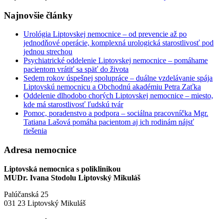
Najnovšie články
Urológia Liptovskej nemocnice – od prevencie až po
jednodňové operácie, komplexná urologická starostlivosť pod
jednou strechou
Psychiatrické oddelenie Liptovskej nemocnice – pomáhame
pacientom vrátiť sa späť do života
Sedem rokov úspešnej spolupráce – duálne vzdelávanie spája
Liptovskú nemocnicu a Obchodnú akadémiu Petra Zaťka
Oddelenie dlhodobo chorých Liptovskej nemocnice – miesto,
kde má starostlivosť ľudskú tvár
Pomoc, poradenstvo a podpora – sociálna pracovníčka Mgr.
Tatiana Lašová pomáha pacientom aj ich rodinám nájsť
riešenia
Adresa nemocnice
Liptovská nemocnica s poliklinikou
MUDr. Ivana Stodolu Liptovský Mikuláš
Palúčanská 25
031 23 Liptovský Mikuláš