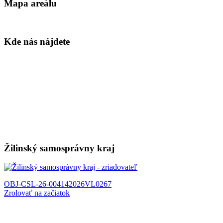
Mapa areálu
Kde nás nájdete
Žilinský samosprávny kraj
OBJ-CSL-26-00414
2026VL0267
Zrolovať na začiatok