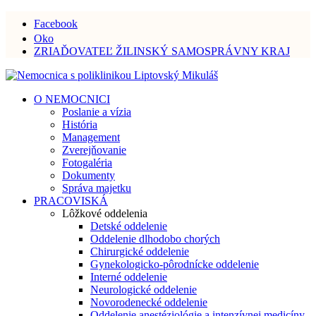
Facebook
Oko
ZRIAĎOVATEĽ ŽILINSKÝ SAMOSPRÁVNY KRAJ
O NEMOCNICI
Poslanie a vízia
História
Management
Zverejňovanie
Fotogaléria
Dokumenty
Správa majetku
PRACOVISKÁ
Lôžkové oddelenia
Detské oddelenie
Oddelenie dlhodobo chorých
Chirurgické oddelenie
Gynekologicko-pôrodnícke oddelenie
Interné oddelenie
Neurologické oddelenie
Novorodenecké oddelenie
Oddelenie anestéziológie a intenzívnej medicíny