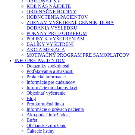
OBJEDNAŤ SA
KDE NÁS NÁJDETE
ORDINAČNÉ HODINY
HODNOTENIA PACIENTOV
ZOZNAM VYŠETRENÍ, CENNÍK, DOBA
DODANIA VÝSLEDKU
POKYNY PRED ODBEROM
POPISY K VYŠETRENIAM
BALÍKY VYŠETRENÍ
AKCIA MESIACA
MOTIVAČNÝ PROGRAM PRE SAMOPLATCOV
INFO PRE PACIENTOV
Dotazníky spokojnosti
Poďakovania a sťažnosti
Praktické informácie
Informácie pre cudzincov
Informácie pre darcov krvi
Objednať vyšetrenie
Blog
Protikorupčná linka
Informácie o právach pacienta
Ako podať infožiadosť
Bufet
Občianske združenie
Čakacie listiny