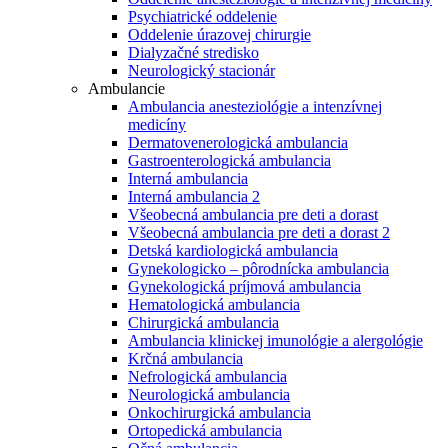
Psychiatrické oddelenie
Oddelenie úrazovej chirurgie
Dialyzačné stredisko
Neurologický stacionár
Ambulancie
Ambulancia anesteziológie a intenzívnej
medicíny
Dermatovenerologická ambulancia
Gastroenterologická ambulancia
Interná ambulancia
Interná ambulancia 2
Všeobecná ambulancia pre deti a dorast
Všeobecná ambulancia pre deti a dorast 2
Detská kardiologická ambulancia
Gynekologicko – pôrodnícka ambulancia
Gynekologická príjmová ambulancia
Hematologická ambulancia
Chirurgická ambulancia
Ambulancia klinickej imunológie a alergológie
Krčná ambulancia
Nefrologická ambulancia
Neurologická ambulancia
Onkochirurgická ambulancia
Ortopedická ambulancia