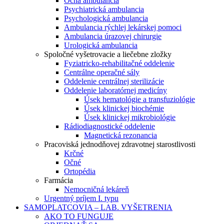
Očná ambulancia
Psychiatrická ambulancia
Psychologická ambulancia
Ambulancia rýchlej lekárskej pomoci
Ambulancia úrazovej chirurgie
Urologická ambulancia
Spoločné vyšetrovacie a liečebne zložky
Fyziatricko-rehabilitačné oddelenie
Centrálne operačné sály
Oddelenie centrálnej sterilizácie
Oddelenie laboratórnej medicíny
Úsek hematológie a transfuziológie
Úsek klinickej biochémie
Úsek klinickej mikrobiológie
Rádiodiagnostické oddelenie
Magnetická rezonancia
Pracoviská jednodňovej zdravotnej starostlivosti
Krčné
Očné
Ortopédia
Farmácia
Nemocničná lekáreň
Urgentný príjem I. typu
SAMOPLATCOVIA – LAB. VYŠETRENIA
AKO TO FUNGUJE