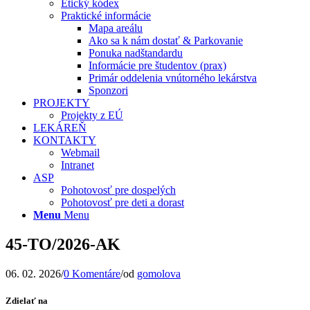
Etický kódex
Praktické informácie
Mapa areálu
Ako sa k nám dostať & Parkovanie
Ponuka nadštandardu
Informácie pre študentov (prax)
Primár oddelenia vnútorného lekárstva
Sponzori
PROJEKTY
Projekty z EÚ
LEKÁREŇ
KONTAKTY
Webmail
Intranet
ASP
Pohotovosť pre dospelých
Pohotovosť pre deti a dorast
Menu
Menu
45-TO/2026-AK
06. 02. 2026
/
0 Komentáre
/
od
gomolova
Zdielať na