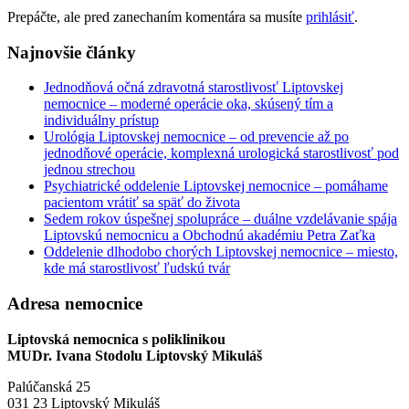
Prepáčte, ale pred zanechaním komentára sa musíte
prihlásiť
.
Najnovšie články
Jednodňová očná zdravotná starostlivosť Liptovskej
nemocnice – moderné operácie oka, skúsený tím a
individuálny prístup
Urológia Liptovskej nemocnice – od prevencie až po
jednodňové operácie, komplexná urologická starostlivosť pod
jednou strechou
Psychiatrické oddelenie Liptovskej nemocnice – pomáhame
pacientom vrátiť sa späť do života
Sedem rokov úspešnej spolupráce – duálne vzdelávanie spája
Liptovskú nemocnicu a Obchodnú akadémiu Petra Zaťka
Oddelenie dlhodobo chorých Liptovskej nemocnice – miesto,
kde má starostlivosť ľudskú tvár
Adresa nemocnice
Liptovská nemocnica s poliklinikou
MUDr. Ivana Stodolu Liptovský Mikuláš
Palúčanská 25
031 23 Liptovský Mikuláš