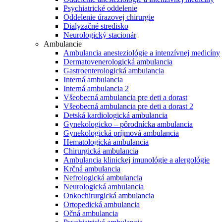
Psychiatrické oddelenie
Oddelenie úrazovej chirurgie
Dialyzačné stredisko
Neurologický stacionár
Ambulancie
Ambulancia anesteziológie a intenzívnej medicíny
Dermatovenerologická ambulancia
Gastroenterologická ambulancia
Interná ambulancia
Interná ambulancia 2
Všeobecná ambulancia pre deti a dorast
Všeobecná ambulancia pre deti a dorast 2
Detská kardiologická ambulancia
Gynekologicko – pôrodnícka ambulancia
Gynekologická príjmová ambulancia
Hematologická ambulancia
Chirurgická ambulancia
Ambulancia klinickej imunológie a alergológie
Krčná ambulancia
Nefrologická ambulancia
Neurologická ambulancia
Onkochirurgická ambulancia
Ortopedická ambulancia
Očná ambulancia