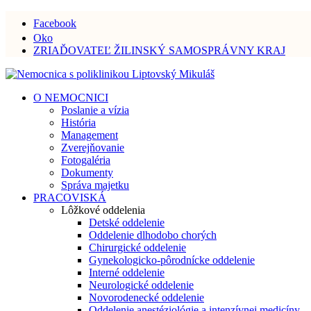
Facebook
Oko
ZRIAĎOVATEĽ ŽILINSKÝ SAMOSPRÁVNY KRAJ
O NEMOCNICI
Poslanie a vízia
História
Management
Zverejňovanie
Fotogaléria
Dokumenty
Správa majetku
PRACOVISKÁ
Lôžkové oddelenia
Detské oddelenie
Oddelenie dlhodobo chorých
Chirurgické oddelenie
Gynekologicko-pôrodnícke oddelenie
Interné oddelenie
Neurologické oddelenie
Novorodenecké oddelenie
Oddelenie anestéziológie a intenzívnej medicíny