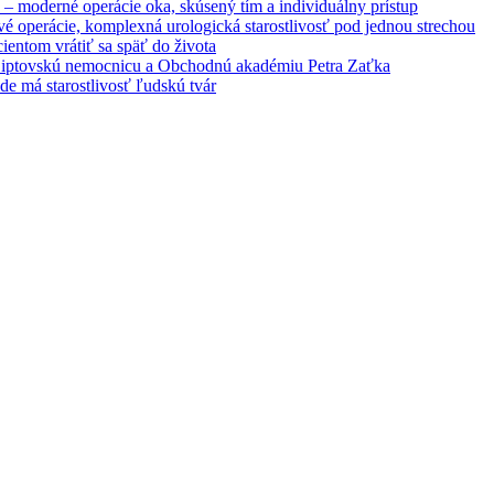
– moderné operácie oka, skúsený tím a individuálny prístup
é operácie, komplexná urologická starostlivosť pod jednou strechou
entom vrátiť sa späť do života
 Liptovskú nemocnicu a Obchodnú akadémiu Petra Zaťka
e má starostlivosť ľudskú tvár