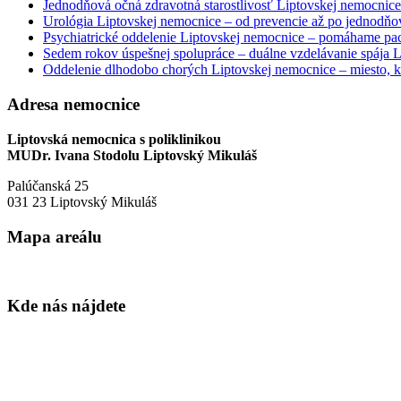
Jednodňová očná zdravotná starostlivosť Liptovskej nemocnice 
Urológia Liptovskej nemocnice – od prevencie až po jednodňov
Psychiatrické oddelenie Liptovskej nemocnice – pomáhame paci
Sedem rokov úspešnej spolupráce – duálne vzdelávanie spája
Oddelenie dlhodobo chorých Liptovskej nemocnice – miesto, kd
Adresa nemocnice
Liptovská nemocnica s poliklinikou
MUDr. Ivana Stodolu Liptovský Mikuláš
Palúčanská 25
031 23 Liptovský Mikuláš
Mapa areálu
Kde nás nájdete