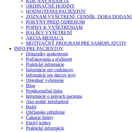
KDE NÁS NÁJDETE
ORDINAČNÉ HODINY
HODNOTENIA PACIENTOV
ZOZNAM VYŠETRENÍ, CENNÍK, DOBA DODAN
POKYNY PRED ODBEROM
POPISY K VYŠETRENIAM
BALÍKY VYŠETRENÍ
AKCIA MESIACA
MOTIVAČNÝ PROGRAM PRE SAMOPLATCOV
INFO PRE PACIENTOV
Dotazníky spokojnosti
Poďakovania a sťažnosti
Praktické informácie
Informácie pre cudzincov
Informácie pre darcov krvi
Objednať vyšetrenie
Blog
Protikorupčná linka
Informácie o právach pacienta
Ako podať infožiadosť
Bufet
Občianske združenie
Čakacie listiny
Etický kódex
Praktické informácie