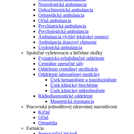
Neurologická ambulancia
Onkochirurgická ambulancia
Ortopedická ambulancia
Očná ambulancia
Psychiatrická ambulancia
Psychologická ambulancia
Ambulancia rýchlej lekárskej pomoci
Ambulancia úrazovej chirurgie
Urologická ambulancia
Spoločné vyšetrovacie a liečebne zložky
Fyziatricko-rehabilitačné oddelenie
Centrálne operačné sály
Oddelenie centrálnej sterilizácie
Oddelenie laboratórnej medicíny
Úsek hematológie a transfuziológie
Úsek klinickej biochémie
Úsek klinickej mikrobiológie
Rádiodiagnostické oddelenie
Magnetická rezonancia
Pracoviská jednodňovej zdravotnej starostlivosti
Krčné
Očné
Ortopédia
Farmácia
Nemocničná lekáreň