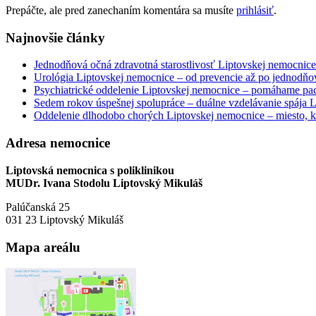
Prepáčte, ale pred zanechaním komentára sa musíte
prihlásiť
.
Najnovšie články
Jednodňová očná zdravotná starostlivosť Liptovskej nemocnice 
Urológia Liptovskej nemocnice – od prevencie až po jednodňov
Psychiatrické oddelenie Liptovskej nemocnice – pomáhame paci
Sedem rokov úspešnej spolupráce – duálne vzdelávanie spája
Oddelenie dlhodobo chorých Liptovskej nemocnice – miesto, kd
Adresa nemocnice
Liptovská nemocnica s poliklinikou
MUDr. Ivana Stodolu Liptovský Mikuláš
Palúčanská 25
031 23 Liptovský Mikuláš
Mapa areálu