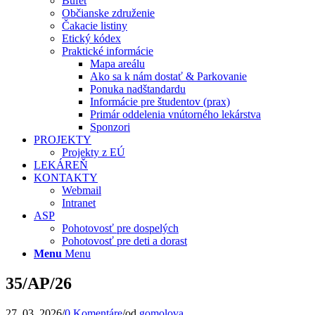
Bufet
Občianske združenie
Čakacie listiny
Etický kódex
Praktické informácie
Mapa areálu
Ako sa k nám dostať & Parkovanie
Ponuka nadštandardu
Informácie pre študentov (prax)
Primár oddelenia vnútorného lekárstva
Sponzori
PROJEKTY
Projekty z EÚ
LEKÁREŇ
KONTAKTY
Webmail
Intranet
ASP
Pohotovosť pre dospelých
Pohotovosť pre deti a dorast
Menu
Menu
35/AP/26
27. 03. 2026
/
0 Komentáre
/
od
gomolova