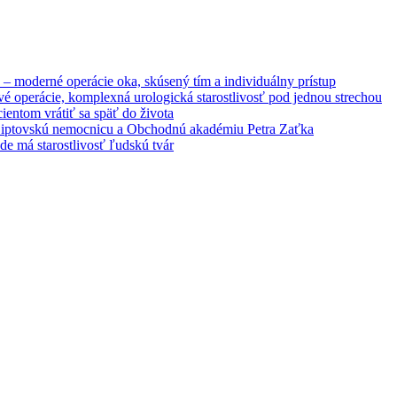
– moderné operácie oka, skúsený tím a individuálny prístup
é operácie, komplexná urologická starostlivosť pod jednou strechou
entom vrátiť sa späť do života
 Liptovskú nemocnicu a Obchodnú akadémiu Petra Zaťka
e má starostlivosť ľudskú tvár