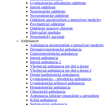
Gynekologicko-pôrodnícke oddelenie
Interné oddelenie
Neurologické oddelenie
Novorodenecké oddelenie
Oddelenie anestéziológie a intenzívnej medicíny
Psychiatrické oddelenie
Oddelenie úrazovej chirurgie
Dialyzačné stredisko
Neurologický stacionár
Ambulancie
Ambulancia anesteziológie a intenzívnej medicíny
Dermatovenerologická ambulancia
Gastroenterologická ambulancia
Interná ambulancia
Interná ambulancia 2
Všeobecná ambulancia pre deti a dorast
Všeobecná ambulancia pre deti a dorast 2
Detská kardiologická ambulancia
Gynekologicko – pôrodnícka ambulancia
Gynekologická príjmová ambulancia
Hematologická ambulancia
Chirurgická ambulancia
Ambulancia klinickej imunológie a alergológie
Krčná ambulancia
Nefrologická ambulancia