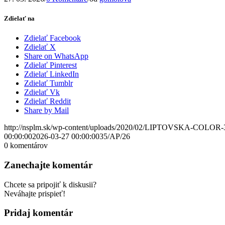
Zdielať na
Zdielať Facebook
Zdielať X
Share on WhatsApp
Zdielať Pinterest
Zdielať LinkedIn
Zdielať Tumblr
Zdielať Vk
Zdielať Reddit
Share by Mail
http://nsplm.sk/wp-content/uploads/2020/02/LIPTOVSKA-COLOR-
00:00:00
2026-03-27 00:00:00
35/AP/26
0
komentárov
Zanechajte komentár
Chcete sa pripojiť k diskusii?
Neváhajte prispieť!
Pridaj komentár