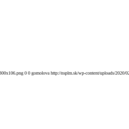
300x106.png
0
0
gomolova
http://nsplm.sk/wp-content/uploads/2