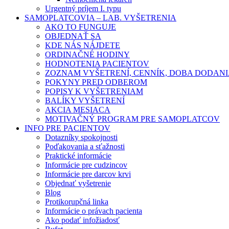
Urgentný príjem I. typu
SAMOPLATCOVIA – LAB. VYŠETRENIA
AKO TO FUNGUJE
OBJEDNAŤ SA
KDE NÁS NÁJDETE
ORDINAČNÉ HODINY
HODNOTENIA PACIENTOV
ZOZNAM VYŠETRENÍ, CENNÍK, DOBA DODAN
POKYNY PRED ODBEROM
POPISY K VYŠETRENIAM
BALÍKY VYŠETRENÍ
AKCIA MESIACA
MOTIVAČNÝ PROGRAM PRE SAMOPLATCOV
INFO PRE PACIENTOV
Dotazníky spokojnosti
Poďakovania a sťažnosti
Praktické informácie
Informácie pre cudzincov
Informácie pre darcov krvi
Objednať vyšetrenie
Blog
Protikorupčná linka
Informácie o právach pacienta
Ako podať infožiadosť