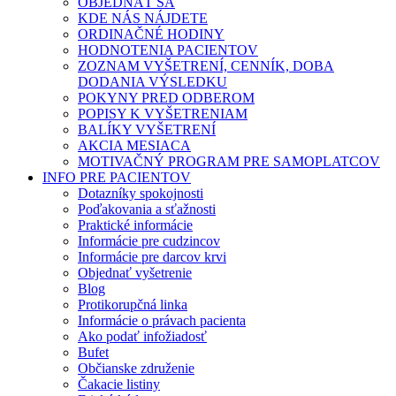
OBJEDNAŤ SA
KDE NÁS NÁJDETE
ORDINAČNÉ HODINY
HODNOTENIA PACIENTOV
ZOZNAM VYŠETRENÍ, CENNÍK, DOBA
DODANIA VÝSLEDKU
POKYNY PRED ODBEROM
POPISY K VYŠETRENIAM
BALÍKY VYŠETRENÍ
AKCIA MESIACA
MOTIVAČNÝ PROGRAM PRE SAMOPLATCOV
INFO PRE PACIENTOV
Dotazníky spokojnosti
Poďakovania a sťažnosti
Praktické informácie
Informácie pre cudzincov
Informácie pre darcov krvi
Objednať vyšetrenie
Blog
Protikorupčná linka
Informácie o právach pacienta
Ako podať infožiadosť
Bufet
Občianske združenie
Čakacie listiny