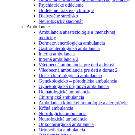
Psychiatrické oddelenie
Oddelenie úrazovej chirurgie
Dialyzačné stredisko
Neurologický stacionár
Ambulancie
Ambulancia anesteziológie a intenzívnej
medicíny
Dermatovenerologická ambulancia
Gastroenterologická ambulancia
Interná ambulancia
Interná ambulancia 2
Všeobecná ambulancia pre deti a dorast
Všeobecná ambulancia pre deti a dorast 2
Detská kardiologická ambulancia
Gynekologicko – pôrodnícka ambulancia
Gynekologická príjmová ambulancia
Hematologická ambulancia
Chirurgická ambulancia
Ambulancia klinickej imunológie a alergológie
Krčná ambulancia
Nefrologická ambulancia
Neurologická ambulancia
Onkochirurgická ambulancia
Ortopedická ambulancia