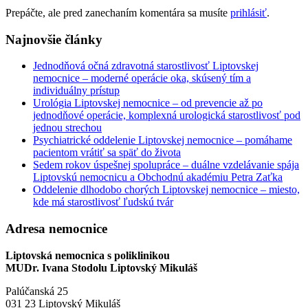
Prepáčte, ale pred zanechaním komentára sa musíte
prihlásiť
.
Najnovšie články
Jednodňová očná zdravotná starostlivosť Liptovskej
nemocnice – moderné operácie oka, skúsený tím a
individuálny prístup
Urológia Liptovskej nemocnice – od prevencie až po
jednodňové operácie, komplexná urologická starostlivosť pod
jednou strechou
Psychiatrické oddelenie Liptovskej nemocnice – pomáhame
pacientom vrátiť sa späť do života
Sedem rokov úspešnej spolupráce – duálne vzdelávanie spája
Liptovskú nemocnicu a Obchodnú akadémiu Petra Zaťka
Oddelenie dlhodobo chorých Liptovskej nemocnice – miesto,
kde má starostlivosť ľudskú tvár
Adresa nemocnice
Liptovská nemocnica s poliklinikou
MUDr. Ivana Stodolu Liptovský Mikuláš
Palúčanská 25
031 23 Liptovský Mikuláš