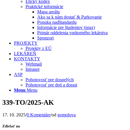
Etický kódex
Praktické informácie
Mapa areálu
Ako sa k nám dostať & Parkovanie
Ponuka nadštandardu
Informácie pre študentov (prax)
Primár oddelenia vnútorného lekárstva
Sponzori
PROJEKTY
Projekty z EÚ
LEKÁREŇ
KONTAKTY
Webmail
Intranet
ASP
Pohotovosť pre dospelých
Pohotovosť pre deti a dorast
Menu
Menu
339-TO/2025-AK
17. 10. 2025
/
0 Komentáre
/
od
gomolova
Zdielať na