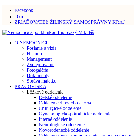
Facebook
Oko
ZRIAĎOVATEĽ ŽILINSKÝ SAMOSPRÁVNY KRAJ
O NEMOCNICI
Poslanie a vízia
História
Management
Zverejňovanie
Fotogaléria
Dokumenty
Správa majetku
PRACOVISKÁ
Lôžkové oddelenia
Detské oddelenie
Oddelenie dlhodobo chorých
Chirurgické oddelenie
Gynekologicko-pôrodnícke oddelenie
Interné oddelenie
Neurologické oddelenie
Novorodenecké oddelenie
Oddelenie anestéziológie a intenzívnej medicíny