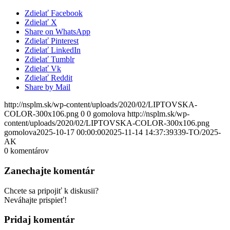
Zdielať Facebook
Zdielať X
Share on WhatsApp
Zdielať Pinterest
Zdielať LinkedIn
Zdielať Tumblr
Zdielať Vk
Zdielať Reddit
Share by Mail
http://nsplm.sk/wp-content/uploads/2020/02/LIPTOVSKA-
COLOR-300x106.png
0
0
gomolova
http://nsplm.sk/wp-
content/uploads/2020/02/LIPTOVSKA-COLOR-300x106.png
gomolova
2025-10-17 00:00:00
2025-11-14 14:37:39
339-TO/2025-
AK
0
komentárov
Zanechajte komentár
Chcete sa pripojiť k diskusii?
Neváhajte prispieť!
Pridaj komentár