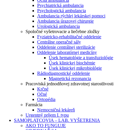
Očná ambulancia
Psychiatrická ambulancia
Psychologická ambulancia
Ambulancia rýchlej lekárskej pomoci
Ambulancia úrazovej chirurgie
Urologická ambulancia
Spoločné vyšetrovacie a liečebne zložky
Fyziatricko-rehabilitačné oddelenie
Centrálne operačné sály
Oddelenie centrálnej sterilizácie
Oddelenie laboratórnej medicíny
Úsek hematológie a transfuziológie
Úsek klinickej biochémie
Úsek klinickej mikrobiológie
Rádiodiagnostické oddelenie
Magnetická rezonancia
Pracoviská jednodňovej zdravotnej starostlivosti
Krčné
Očné
Ortopédia
Farmácia
Nemocničná lekáreň
Urgentný príjem I. typu
SAMOPLATCOVIA – LAB. VYŠETRENIA
AKO TO FUNGUJE