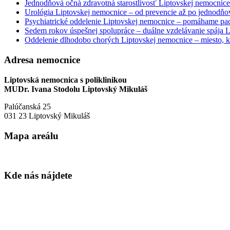
Jednodňová očná zdravotná starostlivosť Liptovskej nemocnice 
Urológia Liptovskej nemocnice – od prevencie až po jednodňov
Psychiatrické oddelenie Liptovskej nemocnice – pomáhame paci
Sedem rokov úspešnej spolupráce – duálne vzdelávanie spája
Oddelenie dlhodobo chorých Liptovskej nemocnice – miesto, kd
Adresa nemocnice
Liptovská nemocnica s poliklinikou
MUDr. Ivana Stodolu Liptovský Mikuláš
Palúčanská 25
031 23 Liptovský Mikuláš
Mapa areálu
Kde nás nájdete