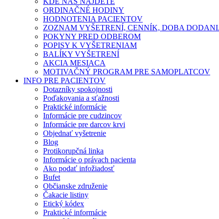
KDE NÁS NÁJDETE
ORDINAČNÉ HODINY
HODNOTENIA PACIENTOV
ZOZNAM VYŠETRENÍ, CENNÍK, DOBA DODAN
POKYNY PRED ODBEROM
POPISY K VYŠETRENIAM
BALÍKY VYŠETRENÍ
AKCIA MESIACA
MOTIVAČNÝ PROGRAM PRE SAMOPLATCOV
INFO PRE PACIENTOV
Dotazníky spokojnosti
Poďakovania a sťažnosti
Praktické informácie
Informácie pre cudzincov
Informácie pre darcov krvi
Objednať vyšetrenie
Blog
Protikorupčná linka
Informácie o právach pacienta
Ako podať infožiadosť
Bufet
Občianske združenie
Čakacie listiny
Etický kódex
Praktické informácie