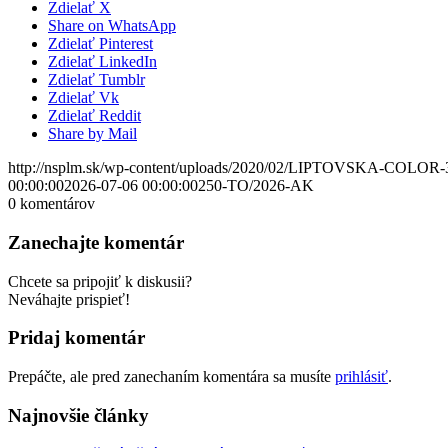
Zdielať X
Share on WhatsApp
Zdielať Pinterest
Zdielať LinkedIn
Zdielať Tumblr
Zdielať Vk
Zdielať Reddit
Share by Mail
http://nsplm.sk/wp-content/uploads/2020/02/LIPTOVSKA-COLOR-
00:00:00
2026-07-06 00:00:00
250-TO/2026-AK
0
komentárov
Zanechajte komentár
Chcete sa pripojiť k diskusii?
Neváhajte prispieť!
Pridaj komentár
Prepáčte, ale pred zanechaním komentára sa musíte
prihlásiť
.
Najnovšie články