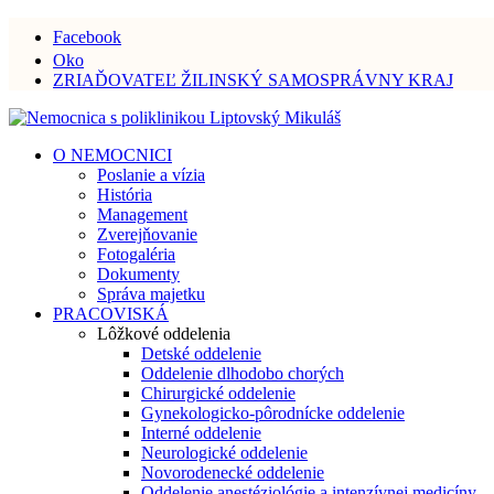
Facebook
Oko
ZRIAĎOVATEĽ ŽILINSKÝ SAMOSPRÁVNY KRAJ
O NEMOCNICI
Poslanie a vízia
História
Management
Zverejňovanie
Fotogaléria
Dokumenty
Správa majetku
PRACOVISKÁ
Lôžkové oddelenia
Detské oddelenie
Oddelenie dlhodobo chorých
Chirurgické oddelenie
Gynekologicko-pôrodnícke oddelenie
Interné oddelenie
Neurologické oddelenie
Novorodenecké oddelenie
Oddelenie anestéziológie a intenzívnej medicíny