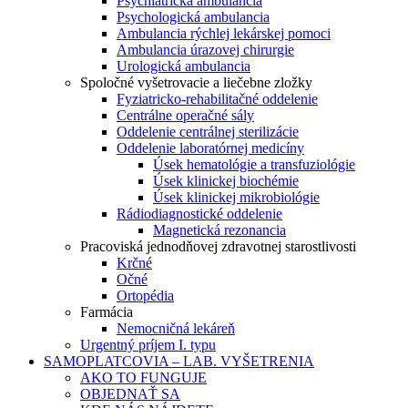
Psychiatrická ambulancia
Psychologická ambulancia
Ambulancia rýchlej lekárskej pomoci
Ambulancia úrazovej chirurgie
Urologická ambulancia
Spoločné vyšetrovacie a liečebne zložky
Fyziatricko-rehabilitačné oddelenie
Centrálne operačné sály
Oddelenie centrálnej sterilizácie
Oddelenie laboratórnej medicíny
Úsek hematológie a transfuziológie
Úsek klinickej biochémie
Úsek klinickej mikrobiológie
Rádiodiagnostické oddelenie
Magnetická rezonancia
Pracoviská jednodňovej zdravotnej starostlivosti
Krčné
Očné
Ortopédia
Farmácia
Nemocničná lekáreň
Urgentný príjem I. typu
SAMOPLATCOVIA – LAB. VYŠETRENIA
AKO TO FUNGUJE
OBJEDNAŤ SA