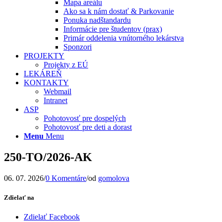
Mapa areálu
Ako sa k nám dostať & Parkovanie
Ponuka nadštandardu
Informácie pre študentov (prax)
Primár oddelenia vnútorného lekárstva
Sponzori
PROJEKTY
Projekty z EÚ
LEKÁREŇ
KONTAKTY
Webmail
Intranet
ASP
Pohotovosť pre dospelých
Pohotovosť pre deti a dorast
Menu
Menu
250-TO/2026-AK
06. 07. 2026
/
0 Komentáre
/
od
gomolova
Zdielať na
Zdielať Facebook