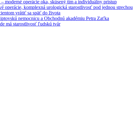
– moderné operácie oka, skúsený tím a individuálny prístup
é operácie, komplexná urologická starostlivosť pod jednou strechou
entom vrátiť sa späť do života
 Liptovskú nemocnicu a Obchodnú akadémiu Petra Zaťka
e má starostlivosť ľudskú tvár