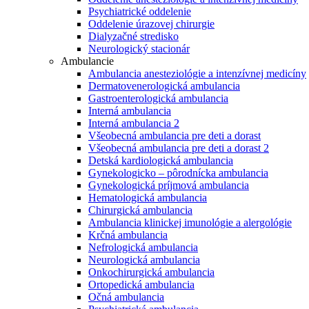
Psychiatrické oddelenie
Oddelenie úrazovej chirurgie
Dialyzačné stredisko
Neurologický stacionár
Ambulancie
Ambulancia anesteziológie a intenzívnej medicíny
Dermatovenerologická ambulancia
Gastroenterologická ambulancia
Interná ambulancia
Interná ambulancia 2
Všeobecná ambulancia pre deti a dorast
Všeobecná ambulancia pre deti a dorast 2
Detská kardiologická ambulancia
Gynekologicko – pôrodnícka ambulancia
Gynekologická príjmová ambulancia
Hematologická ambulancia
Chirurgická ambulancia
Ambulancia klinickej imunológie a alergológie
Krčná ambulancia
Nefrologická ambulancia
Neurologická ambulancia
Onkochirurgická ambulancia
Ortopedická ambulancia
Očná ambulancia