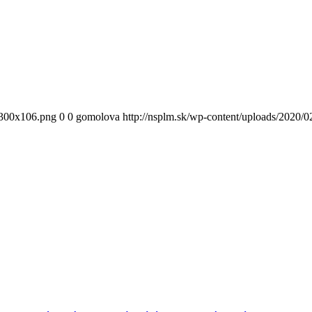
300x106.png
0
0
gomolova
http://nsplm.sk/wp-content/uploads/2