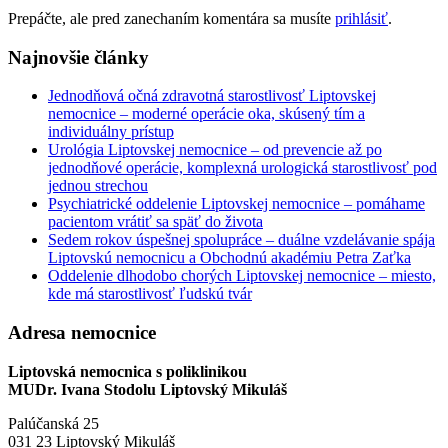
Prepáčte, ale pred zanechaním komentára sa musíte
prihlásiť
.
Najnovšie články
Jednodňová očná zdravotná starostlivosť Liptovskej
nemocnice – moderné operácie oka, skúsený tím a
individuálny prístup
Urológia Liptovskej nemocnice – od prevencie až po
jednodňové operácie, komplexná urologická starostlivosť pod
jednou strechou
Psychiatrické oddelenie Liptovskej nemocnice – pomáhame
pacientom vrátiť sa späť do života
Sedem rokov úspešnej spolupráce – duálne vzdelávanie spája
Liptovskú nemocnicu a Obchodnú akadémiu Petra Zaťka
Oddelenie dlhodobo chorých Liptovskej nemocnice – miesto,
kde má starostlivosť ľudskú tvár
Adresa nemocnice
Liptovská nemocnica s poliklinikou
MUDr. Ivana Stodolu Liptovský Mikuláš
Palúčanská 25
031 23 Liptovský Mikuláš