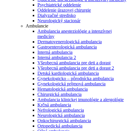
Psychiatrické oddelenie
Oddelenie úrazovej chirurgie
Dialyzačné stredisko
Neurologický stacionár
Ambulancie
Ambulancia anesteziológie a intenzívnej
medicíny
Dermatovenerologická ambulancia
Gastroenterologická ambulancia
Interná ambulancia
Interná ambulancia 2
Všeobecná ambulancia pre deti a dorast
Všeobecná ambulancia pre deti a dorast 2
Detská kardiologická ambulancia
Gynekologicko – pôrodnícka ambulancia
Gynekologická príjmová ambulancia
Hematologická ambulancia
Chirurgická ambulancia
Ambulancia klinickej imunológie a alergológie
Krčná ambulancia
Nefrologická ambulancia
Neurologická ambulancia
Onkochirurgická ambulancia
Ortopedická ambulancia