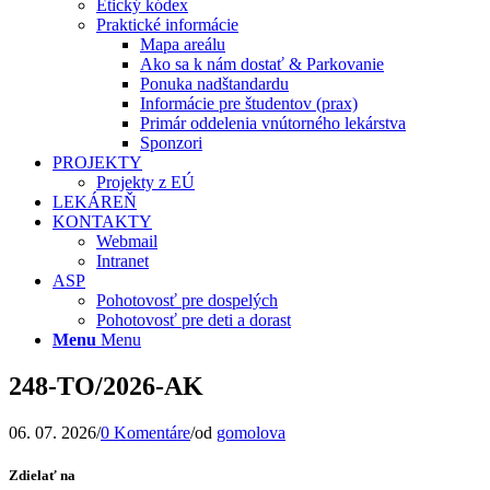
Etický kódex
Praktické informácie
Mapa areálu
Ako sa k nám dostať & Parkovanie
Ponuka nadštandardu
Informácie pre študentov (prax)
Primár oddelenia vnútorného lekárstva
Sponzori
PROJEKTY
Projekty z EÚ
LEKÁREŇ
KONTAKTY
Webmail
Intranet
ASP
Pohotovosť pre dospelých
Pohotovosť pre deti a dorast
Menu
Menu
248-TO/2026-AK
06. 07. 2026
/
0 Komentáre
/
od
gomolova
Zdielať na