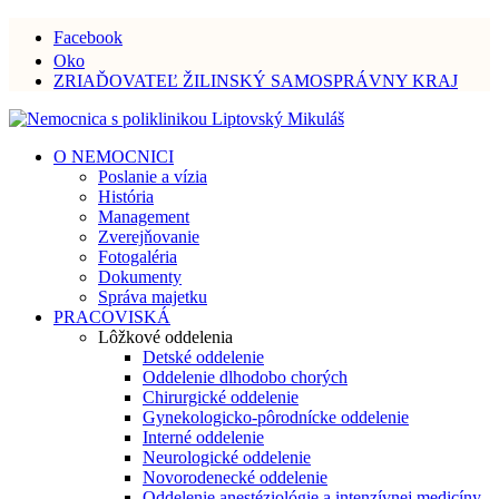
Facebook
Oko
ZRIAĎOVATEĽ ŽILINSKÝ SAMOSPRÁVNY KRAJ
O NEMOCNICI
Poslanie a vízia
História
Management
Zverejňovanie
Fotogaléria
Dokumenty
Správa majetku
PRACOVISKÁ
Lôžkové oddelenia
Detské oddelenie
Oddelenie dlhodobo chorých
Chirurgické oddelenie
Gynekologicko-pôrodnícke oddelenie
Interné oddelenie
Neurologické oddelenie
Novorodenecké oddelenie
Oddelenie anestéziológie a intenzívnej medicíny