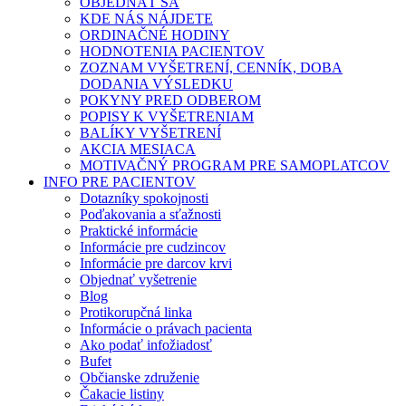
OBJEDNAŤ SA
KDE NÁS NÁJDETE
ORDINAČNÉ HODINY
HODNOTENIA PACIENTOV
ZOZNAM VYŠETRENÍ, CENNÍK, DOBA
DODANIA VÝSLEDKU
POKYNY PRED ODBEROM
POPISY K VYŠETRENIAM
BALÍKY VYŠETRENÍ
AKCIA MESIACA
MOTIVAČNÝ PROGRAM PRE SAMOPLATCOV
INFO PRE PACIENTOV
Dotazníky spokojnosti
Poďakovania a sťažnosti
Praktické informácie
Informácie pre cudzincov
Informácie pre darcov krvi
Objednať vyšetrenie
Blog
Protikorupčná linka
Informácie o právach pacienta
Ako podať infožiadosť
Bufet
Občianske združenie
Čakacie listiny