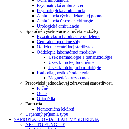
Očná ambulancia
Psychiatrická ambulancia
Psychologická ambulancia
Ambulancia rýchlej lekárskej pomoci
Ambulancia úrazovej chirurgie
Urologická ambulancia
Spoločné vyšetrovacie a liečebne zložky
Fyziatricko-rehabilitačné oddelenie
Centrálne operačné sály
Oddelenie centrálnej sterilizácie
Oddelenie laboratórnej medicíny
Úsek hematológie a transfuziológie
Úsek klinickej biochémie
Úsek klinickej mikrobiológie
Rádiodiagnostické oddelenie
Magnetická rezonancia
Pracoviská jednodňovej zdravotnej starostlivosti
Krčné
Očné
Ortopédia
Farmácia
Nemocničná lekáreň
Urgentný príjem I. typu
SAMOPLATCOVIA – LAB. VYŠETRENIA
AKO TO FUNGUJE