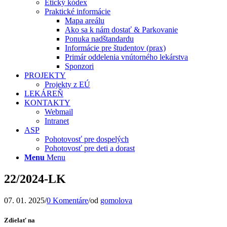
Etický kódex
Praktické informácie
Mapa areálu
Ako sa k nám dostať & Parkovanie
Ponuka nadštandardu
Informácie pre študentov (prax)
Primár oddelenia vnútorného lekárstva
Sponzori
PROJEKTY
Projekty z EÚ
LEKÁREŇ
KONTAKTY
Webmail
Intranet
ASP
Pohotovosť pre dospelých
Pohotovosť pre deti a dorast
Menu
Menu
22/2024-LK
07. 01. 2025
/
0 Komentáre
/
od
gomolova
Zdielať na