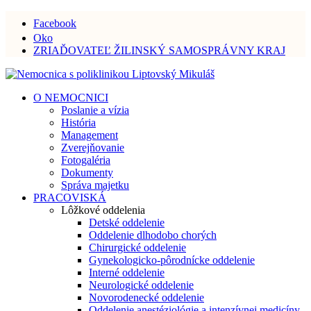
Facebook
Oko
ZRIAĎOVATEĽ ŽILINSKÝ SAMOSPRÁVNY KRAJ
O NEMOCNICI
Poslanie a vízia
História
Management
Zverejňovanie
Fotogaléria
Dokumenty
Správa majetku
PRACOVISKÁ
Lôžkové oddelenia
Detské oddelenie
Oddelenie dlhodobo chorých
Chirurgické oddelenie
Gynekologicko-pôrodnícke oddelenie
Interné oddelenie
Neurologické oddelenie
Novorodenecké oddelenie
Oddelenie anestéziológie a intenzívnej medicíny