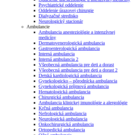
Psychiatrické oddelenie
Oddelenie úrazovej chirurgie
Dialyzačné stredisko
Neurologický stacionár
Ambulancie
Ambulancia anesteziológie a intenzívnej
medicíny
Dermatovenerologická ambulancia
Gastroenterologická ambulancia
Interná ambulancia
Interná ambulancia 2
Všeobecná ambulancia pre deti a dorast
Všeobecná ambulancia pre deti a dorast 2
Detská kardiologická ambulancia
Gynekologicko – pôrodnícka ambulancia
Gynekologická príjmová ambulancia
Hematologická ambulancia
Chirurgická ambulancia
Ambulancia klinickej imunológie a alergológie
Krčná ambulancia
Nefrologická ambulancia
Neurologická ambulancia
Onkochirurgická ambulancia
Ortopedická ambulancia