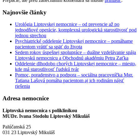
Prepáčte, ale pred zanechaním komentára sa musíte
prihlásiť
.
Najnovšie články
Urológia Liptovskej nemocnice – od prevencie až po
jednodňové operácie, komplexná urologická starostlivosť pod
jednou strechou
Psychiatrické oddelenie Liptovskej nemocnice – pomáhame
pacientom vrátiť sa späť do života
Sedem rokov úspešnej spolupráce – duálne vzdelávanie spája
Liptovskú nemocnicu a Obchodnú akadémiu Petra Zaťka
Oddelenie dlhodobo chorých Liptovskej nemocnice – miesto,
kde má starostlivosť ľudskú tvár
Pomoc, poradenstvo a podpora – sociálna pracovníčka Mgr.
Tatiana Lašová pomáha pacientom aj ich rodinám nájsť
riešenia
Adresa nemocnice
Liptovská nemocnica s poliklinikou
MUDr. Ivana Stodolu Liptovský Mikuláš
Palúčanská 25
031 23 Liptovský Mikuláš