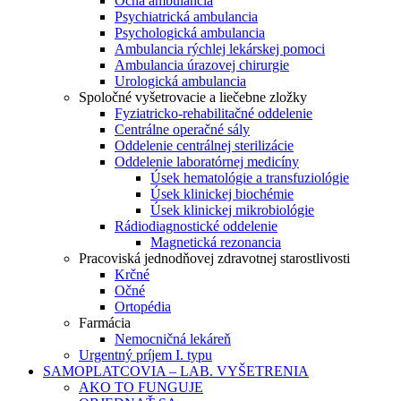
Očná ambulancia
Psychiatrická ambulancia
Psychologická ambulancia
Ambulancia rýchlej lekárskej pomoci
Ambulancia úrazovej chirurgie
Urologická ambulancia
Spoločné vyšetrovacie a liečebne zložky
Fyziatricko-rehabilitačné oddelenie
Centrálne operačné sály
Oddelenie centrálnej sterilizácie
Oddelenie laboratórnej medicíny
Úsek hematológie a transfuziológie
Úsek klinickej biochémie
Úsek klinickej mikrobiológie
Rádiodiagnostické oddelenie
Magnetická rezonancia
Pracoviská jednodňovej zdravotnej starostlivosti
Krčné
Očné
Ortopédia
Farmácia
Nemocničná lekáreň
Urgentný príjem I. typu
SAMOPLATCOVIA – LAB. VYŠETRENIA
AKO TO FUNGUJE