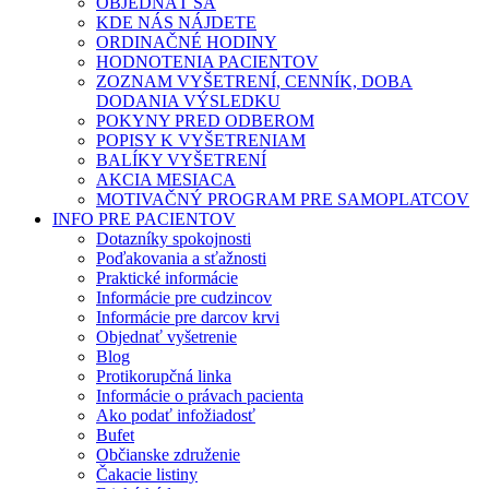
OBJEDNAŤ SA
KDE NÁS NÁJDETE
ORDINAČNÉ HODINY
HODNOTENIA PACIENTOV
ZOZNAM VYŠETRENÍ, CENNÍK, DOBA
DODANIA VÝSLEDKU
POKYNY PRED ODBEROM
POPISY K VYŠETRENIAM
BALÍKY VYŠETRENÍ
AKCIA MESIACA
MOTIVAČNÝ PROGRAM PRE SAMOPLATCOV
INFO PRE PACIENTOV
Dotazníky spokojnosti
Poďakovania a sťažnosti
Praktické informácie
Informácie pre cudzincov
Informácie pre darcov krvi
Objednať vyšetrenie
Blog
Protikorupčná linka
Informácie o právach pacienta
Ako podať infožiadosť
Bufet
Občianske združenie
Čakacie listiny