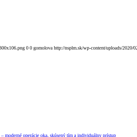
300x106.png
0
0
gomolova
http://nsplm.sk/wp-content/uploads/2
– moderné operácie oka, skúsený tím a individuálny prístup