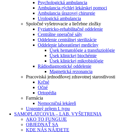
Psychologická ambulancia
Ambulancia rýchlej lekárskej pomoci
Ambulancia úrazovej chirurgie
Urologická ambulancia
Spoločné vyšetrovacie a liečebne zložky
Fyziatricko-rehabilitačné oddelenie
Centrálne operačné sály
Oddelenie centrálnej sterilizácie
Oddelenie laboratórnej medicíny
Úsek hematológie a transfuziológie
Úsek klinickej biochémie
Úsek klinickej mikrobiológie
Rádiodiagnostické oddelenie
Magnetická rezonancia
Pracoviská jednodňovej zdravotnej starostlivosti
Krčné
Očné
Ortopédia
Farmácia
Nemocničná lekáreň
Urgentný príjem I. typu
SAMOPLATCOVIA – LAB. VYŠETRENIA
AKO TO FUNGUJE
OBJEDNAŤ SA
KDE NÁS NÁJDETE