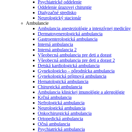
Psychiatrické oddelenie
Oddelenie úrazovej chirurgie
Dialyzačné stredisko
Neurologický stacionár
Ambulancie
Ambulancia anesteziológie a intenzívnej medicíny
Dermatovenerologická ambulancia
Gastroenterologická ambulancia
Interná ambulancia
Interná ambulancia 2
Všeobecná ambulancia pre deti a dorast
Všeobecná ambulancia pre deti a dorast 2
Detská kardiologická ambulancia
Gynekologicko – pôrodnícka ambulancia
Gynekologická príjmová ambulancia
Hematologická ambulancia
Chirurgická ambulancia
Ambulancia klinickej imunológie a alergológie
Krčná ambulancia
Nefrologická ambulancia
Neurologická ambulancia
Onkochirurgická ambulancia
Ortopedická ambulancia
Očná ambulancia
Psychiatrická ambulancia