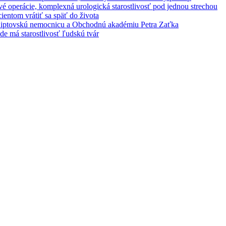
é operácie, komplexná urologická starostlivosť pod jednou strechou
entom vrátiť sa späť do života
 Liptovskú nemocnicu a Obchodnú akadémiu Petra Zaťka
e má starostlivosť ľudskú tvár