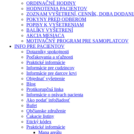
ORDINAČNÉ HODINY
HODNOTENIA PACIENTOV
ZOZNAM VYŠETRENÍ, CENNÍK, DOBA DODAN
POKYNY PRED ODBEROM
POPISY K VYŠETRENIAM
BALÍKY VYŠETRENÍ
AKCIA MESIACA
MOTIVAČNÝ PROGRAM PRE SAMOPLATCOV
INFO PRE PACIENTOV
Dotazníky spokojnosti
Poďakovania a sťažnosti
Praktické informácie
Informácie pre cudzincov
Informácie pre darcov krvi
Objednať vyšetrenie
Blog
Protikorupčná linka
Informácie o právach pacienta
Ako podať infožiadosť
Bufet
Občianske združenie
Čakacie listiny
Etický kódex
Praktické informácie
Mapa areálu