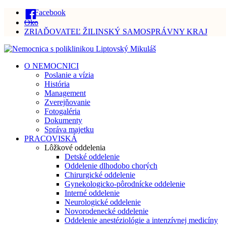
Facebook
Oko
ZRIAĎOVATEĽ ŽILINSKÝ SAMOSPRÁVNY KRAJ
O NEMOCNICI
Poslanie a vízia
História
Management
Zverejňovanie
Fotogaléria
Dokumenty
Správa majetku
PRACOVISKÁ
Lôžkové oddelenia
Detské oddelenie
Oddelenie dlhodobo chorých
Chirurgické oddelenie
Gynekologicko-pôrodnícke oddelenie
Interné oddelenie
Neurologické oddelenie
Novorodenecké oddelenie
Oddelenie anestéziológie a intenzívnej medicíny