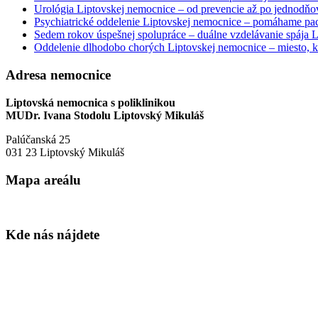
Urológia Liptovskej nemocnice – od prevencie až po jednodňov
Psychiatrické oddelenie Liptovskej nemocnice – pomáhame paci
Sedem rokov úspešnej spolupráce – duálne vzdelávanie spája
Oddelenie dlhodobo chorých Liptovskej nemocnice – miesto, kd
Adresa nemocnice
Liptovská nemocnica s poliklinikou
MUDr. Ivana Stodolu Liptovský Mikuláš
Palúčanská 25
031 23 Liptovský Mikuláš
Mapa areálu
Kde nás nájdete