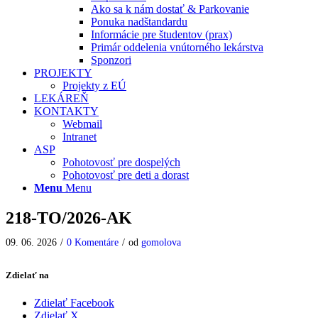
Ako sa k nám dostať & Parkovanie
Ponuka nadštandardu
Informácie pre študentov (prax)
Primár oddelenia vnútorného lekárstva
Sponzori
PROJEKTY
Projekty z EÚ
LEKÁREŇ
KONTAKTY
Webmail
Intranet
ASP
Pohotovosť pre dospelých
Pohotovosť pre deti a dorast
Menu
Menu
218-TO/2026-AK
09. 06. 2026
/
0 Komentáre
/
od
gomolova
Zdielať na
Zdielať Facebook
Zdielať X