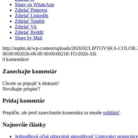
Share on WhatsApp
Zdielať Pinterest
Zdielať LinkedIn
Zdielať Tumblr
Zdielať Vk
Zdielať Reddit
Share by Mail
http://nsplm.sk/wp-content/uploads/2020/02/LIPTOVSKA-COLOR-
00:00:00
2026-06-09 00:00:00
218-TO/2026-AK
0
komentárov
Zanechajte komentár
Chcete sa pripojiť k diskusii?
Neváhajte prispieť!
Pridaj komentár
Prepáčte, ale pred zanechaním komentára sa musíte
prihlásiť
.
Najnovšie články
Jednodňová očná zdravotná starostlivosť Liptovskej nemocnice 