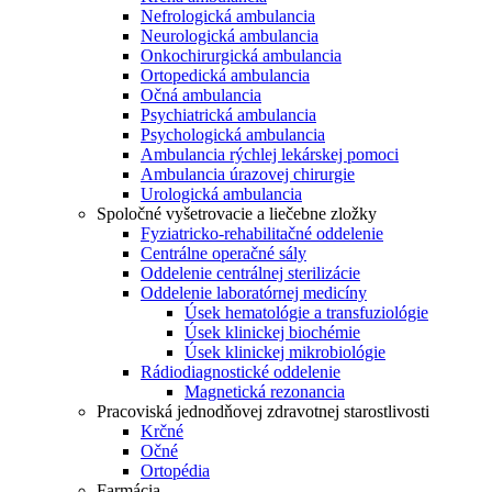
Nefrologická ambulancia
Neurologická ambulancia
Onkochirurgická ambulancia
Ortopedická ambulancia
Očná ambulancia
Psychiatrická ambulancia
Psychologická ambulancia
Ambulancia rýchlej lekárskej pomoci
Ambulancia úrazovej chirurgie
Urologická ambulancia
Spoločné vyšetrovacie a liečebne zložky
Fyziatricko-rehabilitačné oddelenie
Centrálne operačné sály
Oddelenie centrálnej sterilizácie
Oddelenie laboratórnej medicíny
Úsek hematológie a transfuziológie
Úsek klinickej biochémie
Úsek klinickej mikrobiológie
Rádiodiagnostické oddelenie
Magnetická rezonancia
Pracoviská jednodňovej zdravotnej starostlivosti
Krčné
Očné
Ortopédia
Farmácia