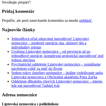
Neváhajte prispieť!
Pridaj komentár
Prepáčte, ale pred zanechaním komentára sa musíte
prihlásiť
.
Najnovšie články
Jednodňová očná zdravotná starostlivosť Liptovskej
nemocnice – moderné operácie oka, skúsený tím a
individuálny prístup
Urológia Liptovskej nemocnice – od prevencie až po
jednodňové operácie, komplexná urologická starostlivosť pod
jednou strechou
Psychiatrické oddelenie Liptovskej nemocnice – pomáhame
pacientom vrátiť sa späť do života
Sedem rokov úspešnej spolupráce – duálne vzdelávanie spája
Liptovskú nemocnicu a Obchodnú akadémiu Petra Zaťka
Oddelenie dlhodobo chorých Liptovskej nemocnice – miesto,
kde má starostlivosť ľudskú tvár
Adresa nemocnice
Liptovská nemocnica s poliklinikou