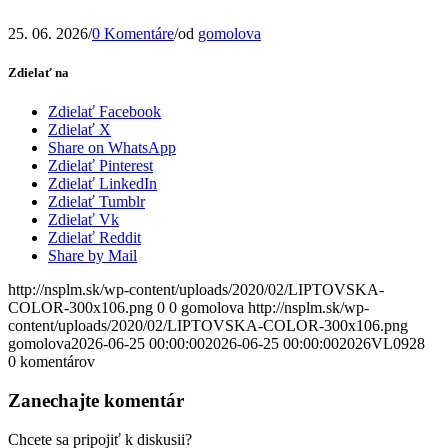
25. 06. 2026
/
0 Komentáre
/
od
gomolova
Zdielať na
Zdielať Facebook
Zdielať X
Share on WhatsApp
Zdielať Pinterest
Zdielať LinkedIn
Zdielať Tumblr
Zdielať Vk
Zdielať Reddit
Share by Mail
http://nsplm.sk/wp-content/uploads/2020/02/LIPTOVSKA-
COLOR-300x106.png
0
0
gomolova
http://nsplm.sk/wp-
content/uploads/2020/02/LIPTOVSKA-COLOR-300x106.png
gomolova
2026-06-25 00:00:00
2026-06-25 00:00:00
2026VL0928
0
komentárov
Zanechajte komentár
Chcete sa pripojiť k diskusii?