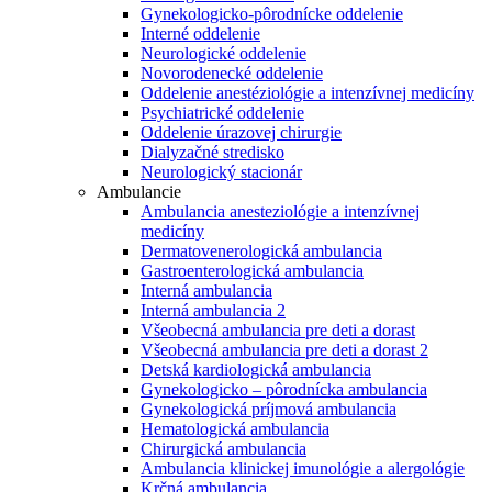
Gynekologicko-pôrodnícke oddelenie
Interné oddelenie
Neurologické oddelenie
Novorodenecké oddelenie
Oddelenie anestéziológie a intenzívnej medicíny
Psychiatrické oddelenie
Oddelenie úrazovej chirurgie
Dialyzačné stredisko
Neurologický stacionár
Ambulancie
Ambulancia anesteziológie a intenzívnej
medicíny
Dermatovenerologická ambulancia
Gastroenterologická ambulancia
Interná ambulancia
Interná ambulancia 2
Všeobecná ambulancia pre deti a dorast
Všeobecná ambulancia pre deti a dorast 2
Detská kardiologická ambulancia
Gynekologicko – pôrodnícka ambulancia
Gynekologická príjmová ambulancia
Hematologická ambulancia
Chirurgická ambulancia
Ambulancia klinickej imunológie a alergológie
Krčná ambulancia