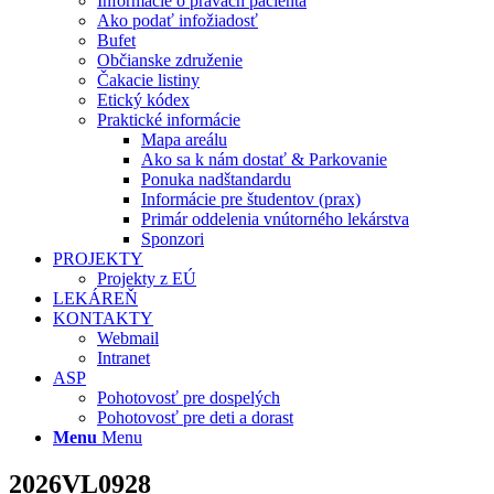
Informácie o právach pacienta
Ako podať infožiadosť
Bufet
Občianske združenie
Čakacie listiny
Etický kódex
Praktické informácie
Mapa areálu
Ako sa k nám dostať & Parkovanie
Ponuka nadštandardu
Informácie pre študentov (prax)
Primár oddelenia vnútorného lekárstva
Sponzori
PROJEKTY
Projekty z EÚ
LEKÁREŇ
KONTAKTY
Webmail
Intranet
ASP
Pohotovosť pre dospelých
Pohotovosť pre deti a dorast
Menu
Menu
2026VL0928