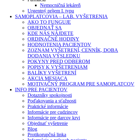
Nemocničná lekáreň
Urgentný príjem I. typu
SAMOPLATCOVIA – LAB. VYŠETRENIA
AKO TO FUNGUJE
OBJEDNAŤ SA
KDE NÁS NÁJDETE
ORDINAČNÉ HODINY
HODNOTENIA PACIENTOV
ZOZNAM VYŠETRENÍ, CENNÍK, DOBA
DODANIA VÝSLEDKU
POKYNY PRED ODBEROM
POPISY K VYŠETRENIAM
BALÍKY VYŠETRENÍ
AKCIA MESIACA
MOTIVAČNÝ PROGRAM PRE SAMOPLATCOV
INFO PRE PACIENTOV
Dotazníky spokojnosti
Poďakovania a sťažnosti
Praktické informácie
Informácie pre cudzincov
Informácie pre darcov krvi
Objednať vyšetrenie
Blog
Protikorupčná linka