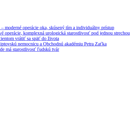
– moderné operácie oka, skúsený tím a individuálny prístup
é operácie, komplexná urologická starostlivosť pod jednou strechou
entom vrátiť sa späť do života
 Liptovskú nemocnicu a Obchodnú akadémiu Petra Zaťka
e má starostlivosť ľudskú tvár