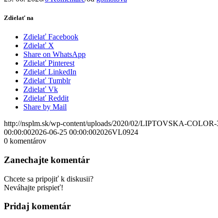
Zdielať na
Zdielať Facebook
Zdielať X
Share on WhatsApp
Zdielať Pinterest
Zdielať LinkedIn
Zdielať Tumblr
Zdielať Vk
Zdielať Reddit
Share by Mail
http://nsplm.sk/wp-content/uploads/2020/02/LIPTOVSKA-COLOR-
00:00:00
2026-06-25 00:00:00
2026VL0924
0
komentárov
Zanechajte komentár
Chcete sa pripojiť k diskusii?
Neváhajte prispieť!
Pridaj komentár