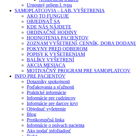
Urgentný príjem I. typu
SAMOPLATCOVIA – LAB. VYŠETRENIA
AKO TO FUNGUJE
OBJEDNAŤ SA
KDE NÁS NÁJDETE
ORDINAČNÉ HODINY
HODNOTENIA PACIENTOV
ZOZNAM VYŠETRENÍ, CENNÍK, DOBA DODAN
POKYNY PRED ODBEROM
POPISY K VYŠETRENIAM
BALÍKY VYŠETRENÍ
AKCIA MESIACA
MOTIVAČNÝ PROGRAM PRE SAMOPLATCOV
INFO PRE PACIENTOV
Dotazníky spokojnosti
Poďakovania a sťažnosti
Praktické informácie
Informácie pre cudzincov
Informácie pre darcov krvi
Objednať vyšetrenie
Blog
Protikorupčná linka
Informácie o právach pacienta
Ako podať infožiadosť