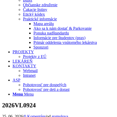
Bufet
Občianske združenie
Čakacie listiny
Etický kódex
Praktické informácie
Mapa areálu
Ako sa k nám dostať & Parkovanie
Ponuka nadštandardu
Informácie pre študentov (prax)
Primár oddelenia vnútorného lekárstva
Sponzori
PROJEKTY
Projekty z EÚ
LEKÁREŇ
KONTAKTY
Webmail
Intranet
ASP
Pohotovosť pre dospelých
Pohotovosť pre deti a dorast
Menu
Menu
2026VL0924
25. 06. 2026
/
0 Komentáre
/
od
gomolova