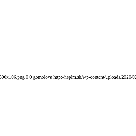
300x106.png
0
0
gomolova
http://nsplm.sk/wp-content/uploads/2