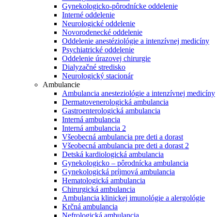
Gynekologicko-pôrodnícke oddelenie
Interné oddelenie
Neurologické oddelenie
Novorodenecké oddelenie
Oddelenie anestéziológie a intenzívnej medicíny
Psychiatrické oddelenie
Oddelenie úrazovej chirurgie
Dialyzačné stredisko
Neurologický stacionár
Ambulancie
Ambulancia anesteziológie a intenzívnej medicíny
Dermatovenerologická ambulancia
Gastroenterologická ambulancia
Interná ambulancia
Interná ambulancia 2
Všeobecná ambulancia pre deti a dorast
Všeobecná ambulancia pre deti a dorast 2
Detská kardiologická ambulancia
Gynekologicko – pôrodnícka ambulancia
Gynekologická príjmová ambulancia
Hematologická ambulancia
Chirurgická ambulancia
Ambulancia klinickej imunológie a alergológie
Krčná ambulancia
Nefrologická ambulancia