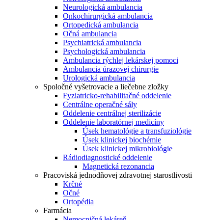
Neurologická ambulancia
Onkochirurgická ambulancia
Ortopedická ambulancia
Očná ambulancia
Psychiatrická ambulancia
Psychologická ambulancia
Ambulancia rýchlej lekárskej pomoci
Ambulancia úrazovej chirurgie
Urologická ambulancia
Spoločné vyšetrovacie a liečebne zložky
Fyziatricko-rehabilitačné oddelenie
Centrálne operačné sály
Oddelenie centrálnej sterilizácie
Oddelenie laboratórnej medicíny
Úsek hematológie a transfuziológie
Úsek klinickej biochémie
Úsek klinickej mikrobiológie
Rádiodiagnostické oddelenie
Magnetická rezonancia
Pracoviská jednodňovej zdravotnej starostlivosti
Krčné
Očné
Ortopédia
Farmácia
Nemocničná lekáreň