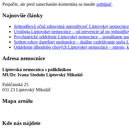
Prepáčte, ale pred zanechaním komentára sa musíte
prihlásiť
.
Najnovšie články
Jednodňová očná zdravotná starostlivosť Liptovskej nemocnice 
Urológia Liptovskej nemocnice – od prevencie až po jednodňov
Psychiatrické oddelenie Liptovskej nemocnice – pomáhame paci
Sedem rokov úspešnej spolupráce – duálne vzdelávanie spája
Oddelenie dlhodobo chorých Liptovskej nemocnice – miesto, kd
Adresa nemocnice
Liptovská nemocnica s poliklinikou
MUDr. Ivana Stodolu Liptovský Mikuláš
Palúčanská 25
031 23 Liptovský Mikuláš
Mapa areálu
Kde nás nájdete