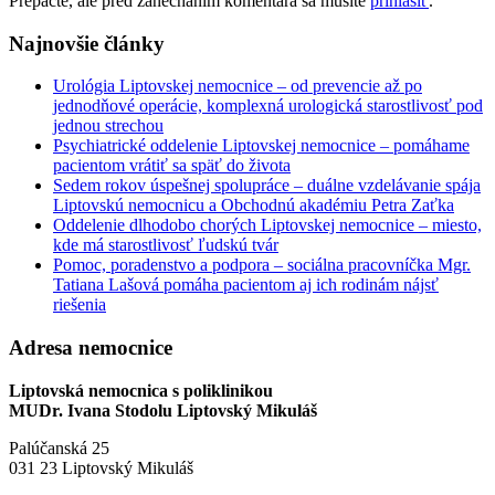
Prepáčte, ale pred zanechaním komentára sa musíte
prihlásiť
.
Najnovšie články
Urológia Liptovskej nemocnice – od prevencie až po
jednodňové operácie, komplexná urologická starostlivosť pod
jednou strechou
Psychiatrické oddelenie Liptovskej nemocnice – pomáhame
pacientom vrátiť sa späť do života
Sedem rokov úspešnej spolupráce – duálne vzdelávanie spája
Liptovskú nemocnicu a Obchodnú akadémiu Petra Zaťka
Oddelenie dlhodobo chorých Liptovskej nemocnice – miesto,
kde má starostlivosť ľudskú tvár
Pomoc, poradenstvo a podpora – sociálna pracovníčka Mgr.
Tatiana Lašová pomáha pacientom aj ich rodinám nájsť
riešenia
Adresa nemocnice
Liptovská nemocnica s poliklinikou
MUDr. Ivana Stodolu Liptovský Mikuláš
Palúčanská 25
031 23 Liptovský Mikuláš