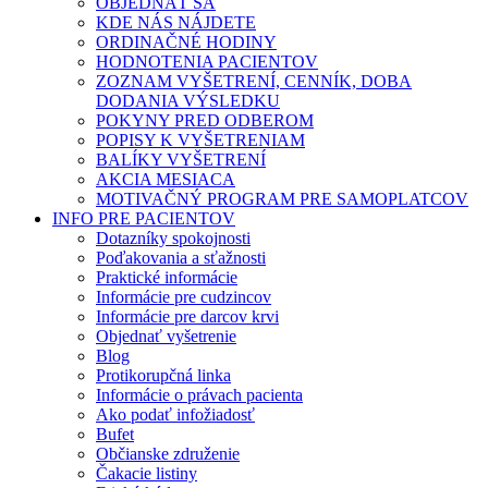
OBJEDNAŤ SA
KDE NÁS NÁJDETE
ORDINAČNÉ HODINY
HODNOTENIA PACIENTOV
ZOZNAM VYŠETRENÍ, CENNÍK, DOBA
DODANIA VÝSLEDKU
POKYNY PRED ODBEROM
POPISY K VYŠETRENIAM
BALÍKY VYŠETRENÍ
AKCIA MESIACA
MOTIVAČNÝ PROGRAM PRE SAMOPLATCOV
INFO PRE PACIENTOV
Dotazníky spokojnosti
Poďakovania a sťažnosti
Praktické informácie
Informácie pre cudzincov
Informácie pre darcov krvi
Objednať vyšetrenie
Blog
Protikorupčná linka
Informácie o právach pacienta
Ako podať infožiadosť
Bufet
Občianske združenie
Čakacie listiny