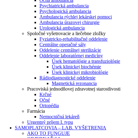
Očná ambulancia
Psychiatrická ambulancia
Psychologická ambulancia
Ambulancia rýchlej lekárskej pomoci
Ambulancia úrazovej chirurgie
Urologická ambulancia
Spoločné vyšetrovacie a liečebne zložky
Fyziatricko-rehabilitačné oddelenie
Centrálne operačné sály
Oddelenie centrálnej sterilizácie
Oddelenie laboratórnej medicíny
Úsek hematológie a transfuziológie
Úsek klinickej biochémie
Úsek klinickej mikrobiológie
Rádiodiagnostické oddelenie
Magnetická rezonancia
Pracoviská jednodňovej zdravotnej starostlivosti
Krčné
Očné
Ortopédia
Farmácia
Nemocničná lekáreň
Urgentný príjem I. typu
SAMOPLATCOVIA – LAB. VYŠETRENIA
AKO TO FUNGUJE