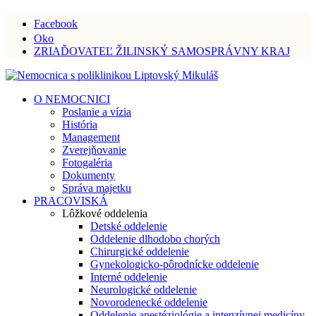
Facebook
Oko
ZRIAĎOVATEĽ ŽILINSKÝ SAMOSPRÁVNY KRAJ
O NEMOCNICI
Poslanie a vízia
História
Management
Zverejňovanie
Fotogaléria
Dokumenty
Správa majetku
PRACOVISKÁ
Lôžkové oddelenia
Detské oddelenie
Oddelenie dlhodobo chorých
Chirurgické oddelenie
Gynekologicko-pôrodnícke oddelenie
Interné oddelenie
Neurologické oddelenie
Novorodenecké oddelenie
Oddelenie anestéziológie a intenzívnej medicíny