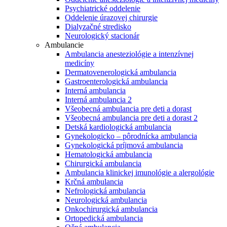
Psychiatrické oddelenie
Oddelenie úrazovej chirurgie
Dialyzačné stredisko
Neurologický stacionár
Ambulancie
Ambulancia anesteziológie a intenzívnej
medicíny
Dermatovenerologická ambulancia
Gastroenterologická ambulancia
Interná ambulancia
Interná ambulancia 2
Všeobecná ambulancia pre deti a dorast
Všeobecná ambulancia pre deti a dorast 2
Detská kardiologická ambulancia
Gynekologicko – pôrodnícka ambulancia
Gynekologická príjmová ambulancia
Hematologická ambulancia
Chirurgická ambulancia
Ambulancia klinickej imunológie a alergológie
Krčná ambulancia
Nefrologická ambulancia
Neurologická ambulancia
Onkochirurgická ambulancia
Ortopedická ambulancia