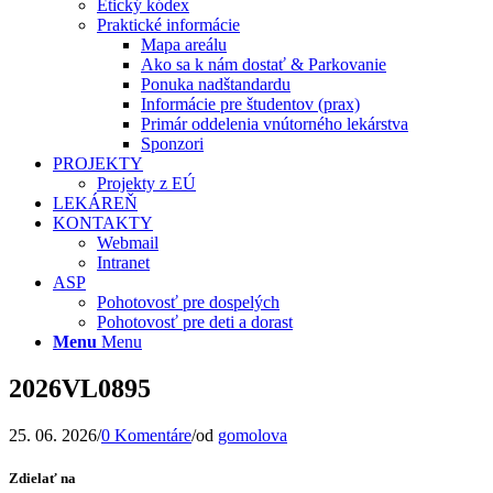
Etický kódex
Praktické informácie
Mapa areálu
Ako sa k nám dostať & Parkovanie
Ponuka nadštandardu
Informácie pre študentov (prax)
Primár oddelenia vnútorného lekárstva
Sponzori
PROJEKTY
Projekty z EÚ
LEKÁREŇ
KONTAKTY
Webmail
Intranet
ASP
Pohotovosť pre dospelých
Pohotovosť pre deti a dorast
Menu
Menu
2026VL0895
25. 06. 2026
/
0 Komentáre
/
od
gomolova
Zdielať na