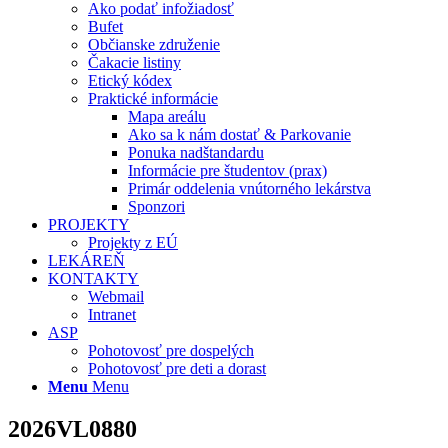
Ako podať infožiadosť
Bufet
Občianske združenie
Čakacie listiny
Etický kódex
Praktické informácie
Mapa areálu
Ako sa k nám dostať & Parkovanie
Ponuka nadštandardu
Informácie pre študentov (prax)
Primár oddelenia vnútorného lekárstva
Sponzori
PROJEKTY
Projekty z EÚ
LEKÁREŇ
KONTAKTY
Webmail
Intranet
ASP
Pohotovosť pre dospelých
Pohotovosť pre deti a dorast
Menu
Menu
2026VL0880