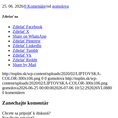
25. 06. 2026
/
0 Komentáre
/
od
gomolova
Zdielať na
Zdielať Facebook
Zdielať X
Share on WhatsApp
Zdielať Pinterest
Zdielať LinkedIn
Zdielať Tumblr
Zdielať Vk
Zdielať Reddit
Share by Mail
http://nsplm.sk/wp-content/uploads/2020/02/LIPTOVSKA-
COLOR-300x106.png
0
0
gomolova
http://nsplm.sk/wp-
content/uploads/2020/02/LIPTOVSKA-COLOR-300x106.png
gomolova
2026-06-25 00:00:00
2026-07-06 10:52:29
2026VL0880
0
komentárov
Zanechajte komentár
Chcete sa pripojiť k diskusii?
Neváhajte prispieť!