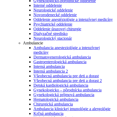
Gynekologicko-pôrodnícke oddelenie
Interné oddelenie
Neurologické oddelenie
Novorodenecké oddelenie
Oddelenie anestéziológie a intenzívnej medicíny
Psychiatrické oddelenie
Oddelenie úrazovej chirurgie
Dialyzačné stredisko
Neurologický stacionár
Ambulancie
Ambulancia anesteziológie a intenzívnej
medicíny
Dermatovenerologická ambulancia
Gastroenterologická ambulancia
Interná ambulancia
Interná ambulancia 2
Všeobecná ambulancia pre deti a dorast
Všeobecná ambulancia pre deti a dorast 2
Detská kardiologická ambulancia
Gynekologicko – pôrodnícka ambulancia
Gynekologická príjmová ambulancia
Hematologická ambulancia
Chirurgická ambulancia
Ambulancia klinickej imunológie a alergológie
Krčná ambulancia