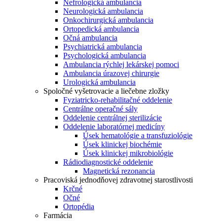
Nefrologická ambulancia
Neurologická ambulancia
Onkochirurgická ambulancia
Ortopedická ambulancia
Očná ambulancia
Psychiatrická ambulancia
Psychologická ambulancia
Ambulancia rýchlej lekárskej pomoci
Ambulancia úrazovej chirurgie
Urologická ambulancia
Spoločné vyšetrovacie a liečebne zložky
Fyziatricko-rehabilitačné oddelenie
Centrálne operačné sály
Oddelenie centrálnej sterilizácie
Oddelenie laboratórnej medicíny
Úsek hematológie a transfuziológie
Úsek klinickej biochémie
Úsek klinickej mikrobiológie
Rádiodiagnostické oddelenie
Magnetická rezonancia
Pracoviská jednodňovej zdravotnej starostlivosti
Krčné
Očné
Ortopédia
Farmácia