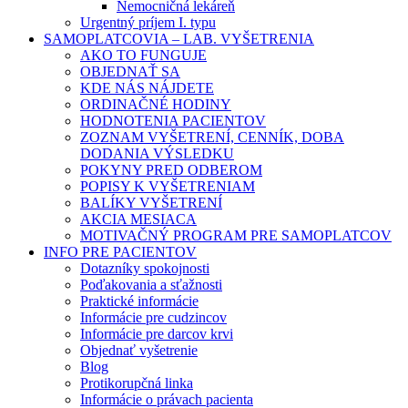
Nemocničná lekáreň
Urgentný príjem I. typu
SAMOPLATCOVIA – LAB. VYŠETRENIA
AKO TO FUNGUJE
OBJEDNAŤ SA
KDE NÁS NÁJDETE
ORDINAČNÉ HODINY
HODNOTENIA PACIENTOV
ZOZNAM VYŠETRENÍ, CENNÍK, DOBA
DODANIA VÝSLEDKU
POKYNY PRED ODBEROM
POPISY K VYŠETRENIAM
BALÍKY VYŠETRENÍ
AKCIA MESIACA
MOTIVAČNÝ PROGRAM PRE SAMOPLATCOV
INFO PRE PACIENTOV
Dotazníky spokojnosti
Poďakovania a sťažnosti
Praktické informácie
Informácie pre cudzincov
Informácie pre darcov krvi
Objednať vyšetrenie
Blog
Protikorupčná linka
Informácie o právach pacienta