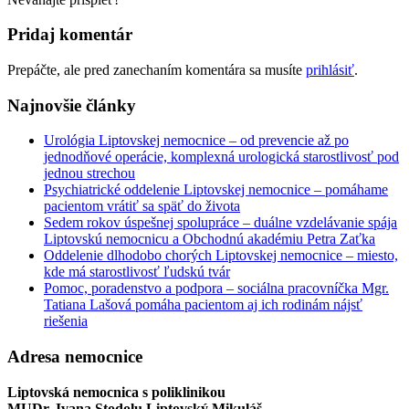
Pridaj komentár
Prepáčte, ale pred zanechaním komentára sa musíte
prihlásiť
.
Najnovšie články
Urológia Liptovskej nemocnice – od prevencie až po
jednodňové operácie, komplexná urologická starostlivosť pod
jednou strechou
Psychiatrické oddelenie Liptovskej nemocnice – pomáhame
pacientom vrátiť sa späť do života
Sedem rokov úspešnej spolupráce – duálne vzdelávanie spája
Liptovskú nemocnicu a Obchodnú akadémiu Petra Zaťka
Oddelenie dlhodobo chorých Liptovskej nemocnice – miesto,
kde má starostlivosť ľudskú tvár
Pomoc, poradenstvo a podpora – sociálna pracovníčka Mgr.
Tatiana Lašová pomáha pacientom aj ich rodinám nájsť
riešenia
Adresa nemocnice
Liptovská nemocnica s poliklinikou
MUDr. Ivana Stodolu Liptovský Mikuláš