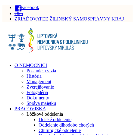
Facebook
Oko
ZRIAĎOVATEĽ ŽILINSKÝ SAMOSPRÁVNY KRAJ
O NEMOCNICI
Poslanie a vízia
História
Management
Zverejňovanie
Fotogaléria
Dokumenty
Správa majetku
PRACOVISKÁ
Lôžkové oddelenia
Detské oddelenie
Oddelenie dlhodobo chorých
Chirurgické oddelenie