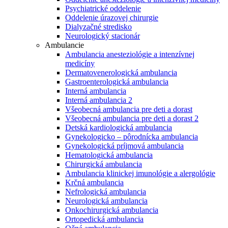
Psychiatrické oddelenie
Oddelenie úrazovej chirurgie
Dialyzačné stredisko
Neurologický stacionár
Ambulancie
Ambulancia anesteziológie a intenzívnej
medicíny
Dermatovenerologická ambulancia
Gastroenterologická ambulancia
Interná ambulancia
Interná ambulancia 2
Všeobecná ambulancia pre deti a dorast
Všeobecná ambulancia pre deti a dorast 2
Detská kardiologická ambulancia
Gynekologicko – pôrodnícka ambulancia
Gynekologická príjmová ambulancia
Hematologická ambulancia
Chirurgická ambulancia
Ambulancia klinickej imunológie a alergológie
Krčná ambulancia
Nefrologická ambulancia
Neurologická ambulancia
Onkochirurgická ambulancia
Ortopedická ambulancia