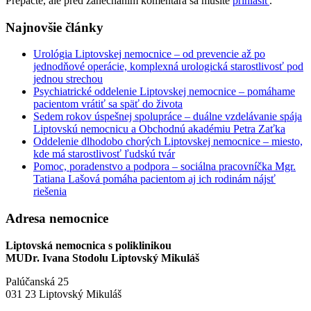
Prepáčte, ale pred zanechaním komentára sa musíte
prihlásiť
.
Najnovšie články
Urológia Liptovskej nemocnice – od prevencie až po
jednodňové operácie, komplexná urologická starostlivosť pod
jednou strechou
Psychiatrické oddelenie Liptovskej nemocnice – pomáhame
pacientom vrátiť sa späť do života
Sedem rokov úspešnej spolupráce – duálne vzdelávanie spája
Liptovskú nemocnicu a Obchodnú akadémiu Petra Zaťka
Oddelenie dlhodobo chorých Liptovskej nemocnice – miesto,
kde má starostlivosť ľudskú tvár
Pomoc, poradenstvo a podpora – sociálna pracovníčka Mgr.
Tatiana Lašová pomáha pacientom aj ich rodinám nájsť
riešenia
Adresa nemocnice
Liptovská nemocnica s poliklinikou
MUDr. Ivana Stodolu Liptovský Mikuláš
Palúčanská 25
031 23 Liptovský Mikuláš