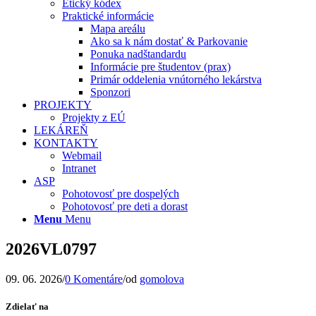
Etický kódex
Praktické informácie
Mapa areálu
Ako sa k nám dostať & Parkovanie
Ponuka nadštandardu
Informácie pre študentov (prax)
Primár oddelenia vnútorného lekárstva
Sponzori
PROJEKTY
Projekty z EÚ
LEKÁREŇ
KONTAKTY
Webmail
Intranet
ASP
Pohotovosť pre dospelých
Pohotovosť pre deti a dorast
Menu
Menu
2026VL0797
09. 06. 2026
/
0 Komentáre
/
od
gomolova
Zdielať na