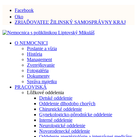
Facebook
Oko
ZRIAĎOVATEĽ ŽILINSKÝ SAMOSPRÁVNY KRAJ
O NEMOCNICI
Poslanie a vízia
História
Management
Zverejňovanie
Fotogaléria
Dokumenty
Správa majetku
PRACOVISKÁ
Lôžkové oddelenia
Detské oddelenie
Oddelenie dlhodobo chorých
Chirurgické oddelenie
Gynekologicko-pôrodnícke oddelenie
Interné oddelenie
Neurologické oddelenie
Novorodenecké oddelenie
Oddelenie anestéziológie a intenzívnej medicíny