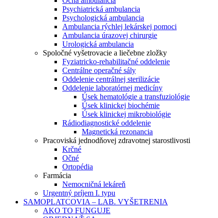
Očná ambulancia
Psychiatrická ambulancia
Psychologická ambulancia
Ambulancia rýchlej lekárskej pomoci
Ambulancia úrazovej chirurgie
Urologická ambulancia
Spoločné vyšetrovacie a liečebne zložky
Fyziatricko-rehabilitačné oddelenie
Centrálne operačné sály
Oddelenie centrálnej sterilizácie
Oddelenie laboratórnej medicíny
Úsek hematológie a transfuziológie
Úsek klinickej biochémie
Úsek klinickej mikrobiológie
Rádiodiagnostické oddelenie
Magnetická rezonancia
Pracoviská jednodňovej zdravotnej starostlivosti
Krčné
Očné
Ortopédia
Farmácia
Nemocničná lekáreň
Urgentný príjem I. typu
SAMOPLATCOVIA – LAB. VYŠETRENIA
AKO TO FUNGUJE