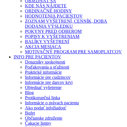
OBJEDNAŤ SA
KDE NÁS NÁJDETE
ORDINAČNÉ HODINY
HODNOTENIA PACIENTOV
ZOZNAM VYŠETRENÍ, CENNÍK, DOBA
DODANIA VÝSLEDKU
POKYNY PRED ODBEROM
POPISY K VYŠETRENIAM
BALÍKY VYŠETRENÍ
AKCIA MESIACA
MOTIVAČNÝ PROGRAM PRE SAMOPLATCOV
INFO PRE PACIENTOV
Dotazníky spokojnosti
Poďakovania a sťažnosti
Praktické informácie
Informácie pre cudzincov
Informácie pre darcov krvi
Objednať vyšetrenie
Blog
Protikorupčná linka
Informácie o právach pacienta
Ako podať infožiadosť
Bufet
Občianske združenie
Čakacie listiny