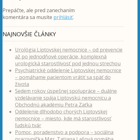
Prepáčte, ale pred zanechaním
komentára sa musíte
prihlásiť
.
NAJNOVŠIE ČLÁNKY
Urológia Liptovskej nemocnice – od prevencie
až po jednodňové operácie, komplexná
urologická starostlivosť pod jednou strechou
Psychiatrické oddelenie Liptovskej nemocnice
– pomáhame pacientom vrátiť sa späť do
života
Sedem rokov úspešnej spolupráce – duálne
vzdelávanie spája Liptovskú nemocnicu a
Obchodnú akadémiu Petra Zaťka
Oddelenie dlhodobo chorých Liptovskej
nemocnice – miesto, kde má starostlivosť
ľudskú tvár
Pomoc, poradenstvo a podpora – sociálna
pracovníčka Mgr. Tatiana Lašová pomáha