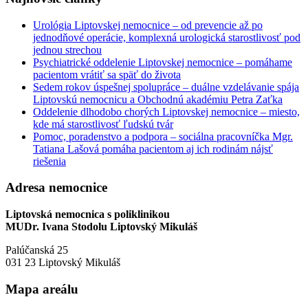
Urológia Liptovskej nemocnice – od prevencie až po
jednodňové operácie, komplexná urologická starostlivosť pod
jednou strechou
Psychiatrické oddelenie Liptovskej nemocnice – pomáhame
pacientom vrátiť sa späť do života
Sedem rokov úspešnej spolupráce – duálne vzdelávanie spája
Liptovskú nemocnicu a Obchodnú akadémiu Petra Zaťka
Oddelenie dlhodobo chorých Liptovskej nemocnice – miesto,
kde má starostlivosť ľudskú tvár
Pomoc, poradenstvo a podpora – sociálna pracovníčka Mgr.
Tatiana Lašová pomáha pacientom aj ich rodinám nájsť
riešenia
Adresa nemocnice
Liptovská nemocnica s poliklinikou
MUDr. Ivana Stodolu Liptovský Mikuláš
Palúčanská 25
031 23 Liptovský Mikuláš
Mapa areálu