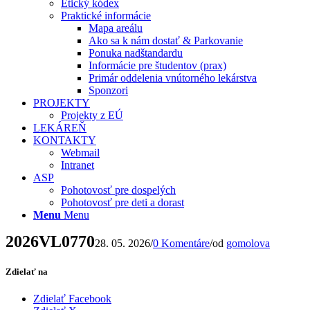
Etický kódex
Praktické informácie
Mapa areálu
Ako sa k nám dostať & Parkovanie
Ponuka nadštandardu
Informácie pre študentov (prax)
Primár oddelenia vnútorného lekárstva
Sponzori
PROJEKTY
Projekty z EÚ
LEKÁREŇ
KONTAKTY
Webmail
Intranet
ASP
Pohotovosť pre dospelých
Pohotovosť pre deti a dorast
Menu
Menu
2026VL0770
28. 05. 2026
/
0 Komentáre
/
od
gomolova
Zdielať na
Zdielať Facebook