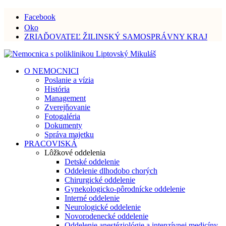
Facebook
Oko
ZRIAĎOVATEĽ ŽILINSKÝ SAMOSPRÁVNY KRAJ
O NEMOCNICI
Poslanie a vízia
História
Management
Zverejňovanie
Fotogaléria
Dokumenty
Správa majetku
PRACOVISKÁ
Lôžkové oddelenia
Detské oddelenie
Oddelenie dlhodobo chorých
Chirurgické oddelenie
Gynekologicko-pôrodnícke oddelenie
Interné oddelenie
Neurologické oddelenie
Novorodenecké oddelenie
Oddelenie anestéziológie a intenzívnej medicíny