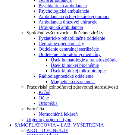
Očná ambulancia
Psychiatrická ambulancia
Psychologická ambulancia
Ambulancia rýchlej lekárskej pomoci
Ambulancia úrazovej chirurgie
Urologická ambulancia
Spoločné vyšetrovacie a liečebne zložky
Fyziatricko-rehabilitačné oddelenie
Centrálne operačné sály
Oddelenie centrálnej sterilizácie
Oddelenie laboratórnej medicíny
Úsek hematológie a transfuziológie
Úsek klinickej biochémie
Úsek klinickej mikrobiológie
Rádiodiagnostické oddelenie
Magnetická rezonancia
Pracoviská jednodňovej zdravotnej starostlivosti
Krčné
Očné
Ortopédia
Farmácia
Nemocničná lekáreň
Urgentný príjem I. typu
SAMOPLATCOVIA – LAB. VYŠETRENIA
AKO TO FUNGUJE