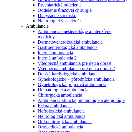
Psychiatrické oddelenie
Oddelenie úrazovej chirurgie
Dialyzačné stredisko
Neurologický stacionár
Ambulancie
Ambulancia anesteziológie a intenzívnej
medicíny
Dermatovenerologická ambulancia
Gastroenterologická ambulancia
Interná ambulancia
Interná ambulancia 2
Všeobecná ambulancia pre deti a dorast
Všeobecná ambulancia pre deti a dorast 2
Detská kardiologická ambulancia
Gynekologicko – pôrodnícka ambulancia
Gynekologická príjmová ambulancia
Hematologická ambulancia
Chirurgická ambulancia
Ambulancia klinickej imunológie a alergológie
Krčná ambulancia
Nefrologická ambulancia
Neurologická ambulancia
Onkochirurgická ambulancia
Ortopedická ambulancia