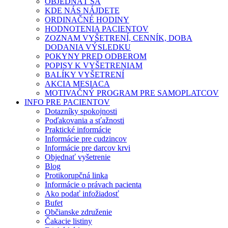
OBJEDNAŤ SA
KDE NÁS NÁJDETE
ORDINAČNÉ HODINY
HODNOTENIA PACIENTOV
ZOZNAM VYŠETRENÍ, CENNÍK, DOBA
DODANIA VÝSLEDKU
POKYNY PRED ODBEROM
POPISY K VYŠETRENIAM
BALÍKY VYŠETRENÍ
AKCIA MESIACA
MOTIVAČNÝ PROGRAM PRE SAMOPLATCOV
INFO PRE PACIENTOV
Dotazníky spokojnosti
Poďakovania a sťažnosti
Praktické informácie
Informácie pre cudzincov
Informácie pre darcov krvi
Objednať vyšetrenie
Blog
Protikorupčná linka
Informácie o právach pacienta
Ako podať infožiadosť
Bufet
Občianske združenie
Čakacie listiny