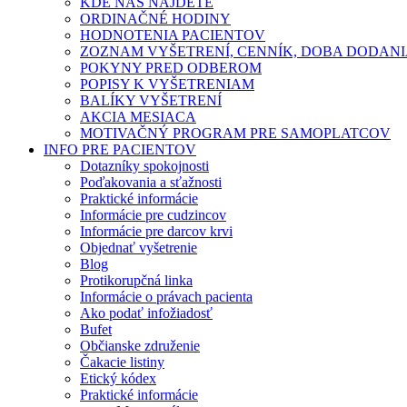
KDE NÁS NÁJDETE
ORDINAČNÉ HODINY
HODNOTENIA PACIENTOV
ZOZNAM VYŠETRENÍ, CENNÍK, DOBA DODAN
POKYNY PRED ODBEROM
POPISY K VYŠETRENIAM
BALÍKY VYŠETRENÍ
AKCIA MESIACA
MOTIVAČNÝ PROGRAM PRE SAMOPLATCOV
INFO PRE PACIENTOV
Dotazníky spokojnosti
Poďakovania a sťažnosti
Praktické informácie
Informácie pre cudzincov
Informácie pre darcov krvi
Objednať vyšetrenie
Blog
Protikorupčná linka
Informácie o právach pacienta
Ako podať infožiadosť
Bufet
Občianske združenie
Čakacie listiny
Etický kódex
Praktické informácie