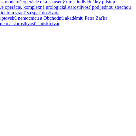
– moderné operácie oka, skúsený tím a individuálny prístup
é operácie, komplexná urologická starostlivosť pod jednou strechou
entom vrátiť sa späť do života
 Liptovskú nemocnicu a Obchodnú akadémiu Petra Zaťka
e má starostlivosť ľudskú tvár