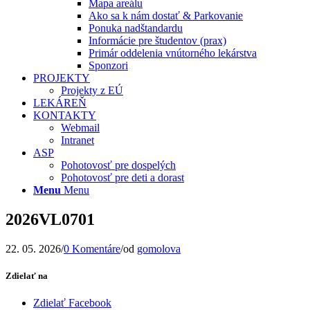
Mapa areálu
Ako sa k nám dostať & Parkovanie
Ponuka nadštandardu
Informácie pre študentov (prax)
Primár oddelenia vnútorného lekárstva
Sponzori
PROJEKTY
Projekty z EÚ
LEKÁREŇ
KONTAKTY
Webmail
Intranet
ASP
Pohotovosť pre dospelých
Pohotovosť pre deti a dorast
Menu
Menu
2026VL0701
22. 05. 2026
/
0 Komentáre
/
od
gomolova
Zdielať na
Zdielať Facebook