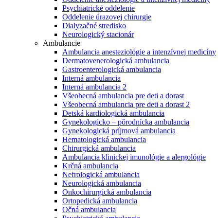
Psychiatrické oddelenie
Oddelenie úrazovej chirurgie
Dialyzačné stredisko
Neurologický stacionár
Ambulancie
Ambulancia anesteziológie a intenzívnej medicíny
Dermatovenerologická ambulancia
Gastroenterologická ambulancia
Interná ambulancia
Interná ambulancia 2
Všeobecná ambulancia pre deti a dorast
Všeobecná ambulancia pre deti a dorast 2
Detská kardiologická ambulancia
Gynekologicko – pôrodnícka ambulancia
Gynekologická príjmová ambulancia
Hematologická ambulancia
Chirurgická ambulancia
Ambulancia klinickej imunológie a alergológie
Krčná ambulancia
Nefrologická ambulancia
Neurologická ambulancia
Onkochirurgická ambulancia
Ortopedická ambulancia
Očná ambulancia