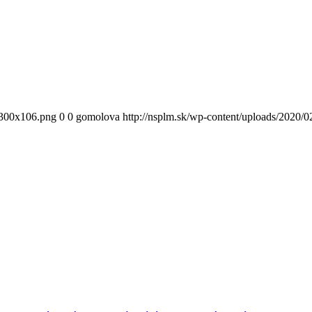
300x106.png
0
0
gomolova
http://nsplm.sk/wp-content/uploads/2