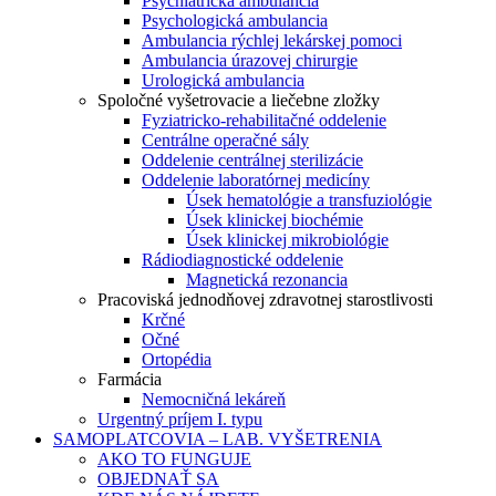
Psychiatrická ambulancia
Psychologická ambulancia
Ambulancia rýchlej lekárskej pomoci
Ambulancia úrazovej chirurgie
Urologická ambulancia
Spoločné vyšetrovacie a liečebne zložky
Fyziatricko-rehabilitačné oddelenie
Centrálne operačné sály
Oddelenie centrálnej sterilizácie
Oddelenie laboratórnej medicíny
Úsek hematológie a transfuziológie
Úsek klinickej biochémie
Úsek klinickej mikrobiológie
Rádiodiagnostické oddelenie
Magnetická rezonancia
Pracoviská jednodňovej zdravotnej starostlivosti
Krčné
Očné
Ortopédia
Farmácia
Nemocničná lekáreň
Urgentný príjem I. typu
SAMOPLATCOVIA – LAB. VYŠETRENIA
AKO TO FUNGUJE
OBJEDNAŤ SA