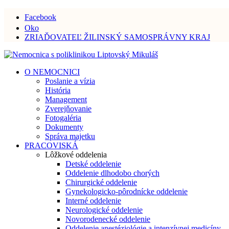
Facebook
Oko
ZRIAĎOVATEĽ ŽILINSKÝ SAMOSPRÁVNY KRAJ
O NEMOCNICI
Poslanie a vízia
História
Management
Zverejňovanie
Fotogaléria
Dokumenty
Správa majetku
PRACOVISKÁ
Lôžkové oddelenia
Detské oddelenie
Oddelenie dlhodobo chorých
Chirurgické oddelenie
Gynekologicko-pôrodnícke oddelenie
Interné oddelenie
Neurologické oddelenie
Novorodenecké oddelenie
Oddelenie anestéziológie a intenzívnej medicíny