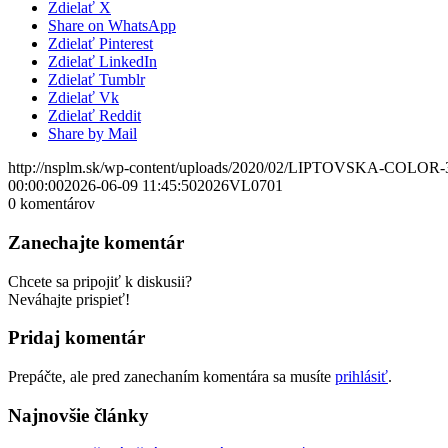
Zdielať X
Share on WhatsApp
Zdielať Pinterest
Zdielať LinkedIn
Zdielať Tumblr
Zdielať Vk
Zdielať Reddit
Share by Mail
http://nsplm.sk/wp-content/uploads/2020/02/LIPTOVSKA-COLOR-
00:00:00
2026-06-09 11:45:50
2026VL0701
0
komentárov
Zanechajte komentár
Chcete sa pripojiť k diskusii?
Neváhajte prispieť!
Pridaj komentár
Prepáčte, ale pred zanechaním komentára sa musíte
prihlásiť
.
Najnovšie články