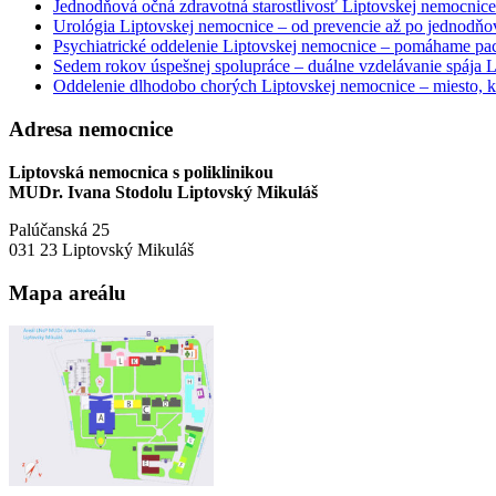
Jednodňová očná zdravotná starostlivosť Liptovskej nemocnice 
Urológia Liptovskej nemocnice – od prevencie až po jednodňov
Psychiatrické oddelenie Liptovskej nemocnice – pomáhame paci
Sedem rokov úspešnej spolupráce – duálne vzdelávanie spája
Oddelenie dlhodobo chorých Liptovskej nemocnice – miesto, kd
Adresa nemocnice
Liptovská nemocnica s poliklinikou
MUDr. Ivana Stodolu Liptovský Mikuláš
Palúčanská 25
031 23 Liptovský Mikuláš
Mapa areálu