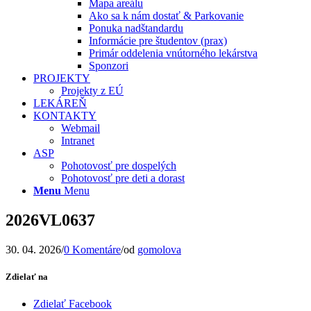
Mapa areálu
Ako sa k nám dostať & Parkovanie
Ponuka nadštandardu
Informácie pre študentov (prax)
Primár oddelenia vnútorného lekárstva
Sponzori
PROJEKTY
Projekty z EÚ
LEKÁREŇ
KONTAKTY
Webmail
Intranet
ASP
Pohotovosť pre dospelých
Pohotovosť pre deti a dorast
Menu
Menu
2026VL0637
30. 04. 2026
/
0 Komentáre
/
od
gomolova
Zdielať na
Zdielať Facebook