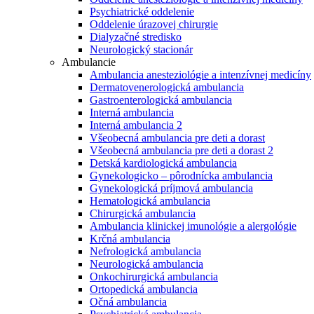
Psychiatrické oddelenie
Oddelenie úrazovej chirurgie
Dialyzačné stredisko
Neurologický stacionár
Ambulancie
Ambulancia anesteziológie a intenzívnej medicíny
Dermatovenerologická ambulancia
Gastroenterologická ambulancia
Interná ambulancia
Interná ambulancia 2
Všeobecná ambulancia pre deti a dorast
Všeobecná ambulancia pre deti a dorast 2
Detská kardiologická ambulancia
Gynekologicko – pôrodnícka ambulancia
Gynekologická príjmová ambulancia
Hematologická ambulancia
Chirurgická ambulancia
Ambulancia klinickej imunológie a alergológie
Krčná ambulancia
Nefrologická ambulancia
Neurologická ambulancia
Onkochirurgická ambulancia
Ortopedická ambulancia
Očná ambulancia