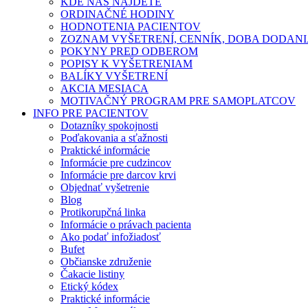
KDE NÁS NÁJDETE
ORDINAČNÉ HODINY
HODNOTENIA PACIENTOV
ZOZNAM VYŠETRENÍ, CENNÍK, DOBA DODAN
POKYNY PRED ODBEROM
POPISY K VYŠETRENIAM
BALÍKY VYŠETRENÍ
AKCIA MESIACA
MOTIVAČNÝ PROGRAM PRE SAMOPLATCOV
INFO PRE PACIENTOV
Dotazníky spokojnosti
Poďakovania a sťažnosti
Praktické informácie
Informácie pre cudzincov
Informácie pre darcov krvi
Objednať vyšetrenie
Blog
Protikorupčná linka
Informácie o právach pacienta
Ako podať infožiadosť
Bufet
Občianske združenie
Čakacie listiny
Etický kódex
Praktické informácie