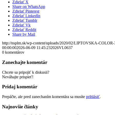
Zdielať X
Share on WhatsApp
Zdielať Pinterest
Zdielať LinkedIn
Zdielať Tumblr
Zdielať Vk
Zdielať Reddit
Share by Mail
http://nsplm.sk/wp-content/uploads/2020/02/LIPTOVSKA-COLOR-
00:00:00
2026-06-09 11:45:23
2026VL0637
0
komentárov
Zanechajte komentár
Chcete sa pripojiť k diskusii?
Neváhajte prispieť!
Pridaj komentár
Prepáčte, ale pred zanechaním komentára sa musíte
prihlásiť
.
Najnovšie články