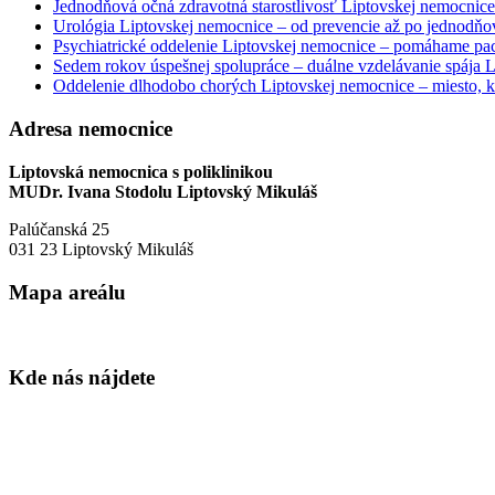
Jednodňová očná zdravotná starostlivosť Liptovskej nemocnice 
Urológia Liptovskej nemocnice – od prevencie až po jednodňov
Psychiatrické oddelenie Liptovskej nemocnice – pomáhame paci
Sedem rokov úspešnej spolupráce – duálne vzdelávanie spája
Oddelenie dlhodobo chorých Liptovskej nemocnice – miesto, kd
Adresa nemocnice
Liptovská nemocnica s poliklinikou
MUDr. Ivana Stodolu Liptovský Mikuláš
Palúčanská 25
031 23 Liptovský Mikuláš
Mapa areálu
Kde nás nájdete