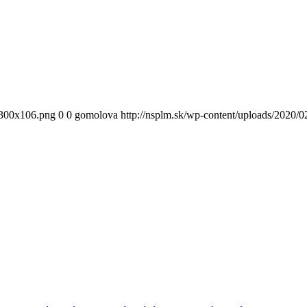
300x106.png
0
0
gomolova
http://nsplm.sk/wp-content/uploads/2