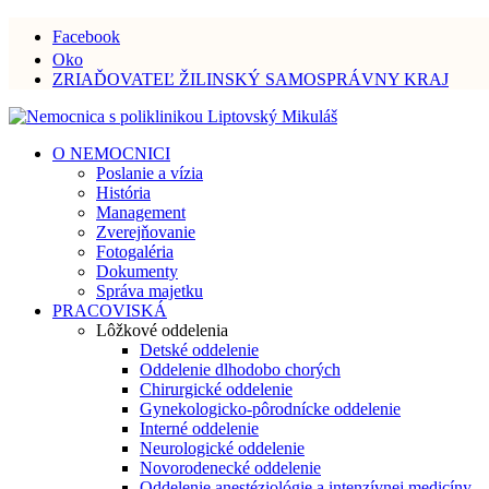
Facebook
Oko
ZRIAĎOVATEĽ ŽILINSKÝ SAMOSPRÁVNY KRAJ
O NEMOCNICI
Poslanie a vízia
História
Management
Zverejňovanie
Fotogaléria
Dokumenty
Správa majetku
PRACOVISKÁ
Lôžkové oddelenia
Detské oddelenie
Oddelenie dlhodobo chorých
Chirurgické oddelenie
Gynekologicko-pôrodnícke oddelenie
Interné oddelenie
Neurologické oddelenie
Novorodenecké oddelenie
Oddelenie anestéziológie a intenzívnej medicíny