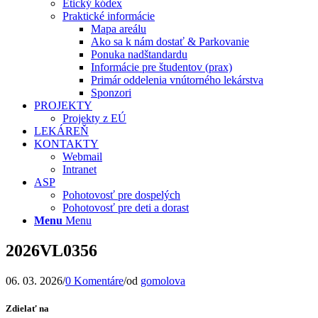
Etický kódex
Praktické informácie
Mapa areálu
Ako sa k nám dostať & Parkovanie
Ponuka nadštandardu
Informácie pre študentov (prax)
Primár oddelenia vnútorného lekárstva
Sponzori
PROJEKTY
Projekty z EÚ
LEKÁREŇ
KONTAKTY
Webmail
Intranet
ASP
Pohotovosť pre dospelých
Pohotovosť pre deti a dorast
Menu
Menu
2026VL0356
06. 03. 2026
/
0 Komentáre
/
od
gomolova
Zdielať na