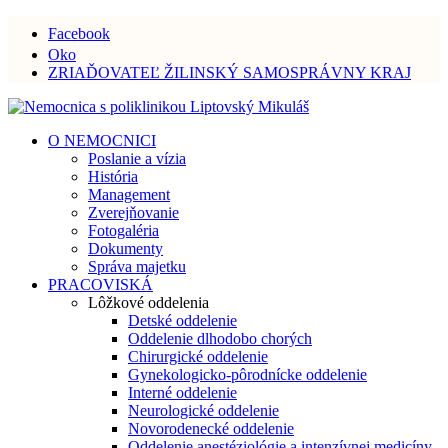
Facebook
Oko
ZRIAĎOVATEĽ ŽILINSKÝ SAMOSPRÁVNY KRAJ
O NEMOCNICI
Poslanie a vízia
História
Management
Zverejňovanie
Fotogaléria
Dokumenty
Správa majetku
PRACOVISKÁ
Lôžkové oddelenia
Detské oddelenie
Oddelenie dlhodobo chorých
Chirurgické oddelenie
Gynekologicko-pôrodnícke oddelenie
Interné oddelenie
Neurologické oddelenie
Novorodenecké oddelenie
Oddelenie anestéziológie a intenzívnej medicíny