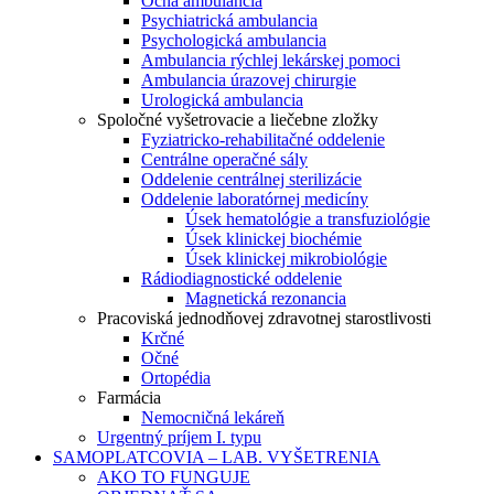
Očná ambulancia
Psychiatrická ambulancia
Psychologická ambulancia
Ambulancia rýchlej lekárskej pomoci
Ambulancia úrazovej chirurgie
Urologická ambulancia
Spoločné vyšetrovacie a liečebne zložky
Fyziatricko-rehabilitačné oddelenie
Centrálne operačné sály
Oddelenie centrálnej sterilizácie
Oddelenie laboratórnej medicíny
Úsek hematológie a transfuziológie
Úsek klinickej biochémie
Úsek klinickej mikrobiológie
Rádiodiagnostické oddelenie
Magnetická rezonancia
Pracoviská jednodňovej zdravotnej starostlivosti
Krčné
Očné
Ortopédia
Farmácia
Nemocničná lekáreň
Urgentný príjem I. typu
SAMOPLATCOVIA – LAB. VYŠETRENIA
AKO TO FUNGUJE