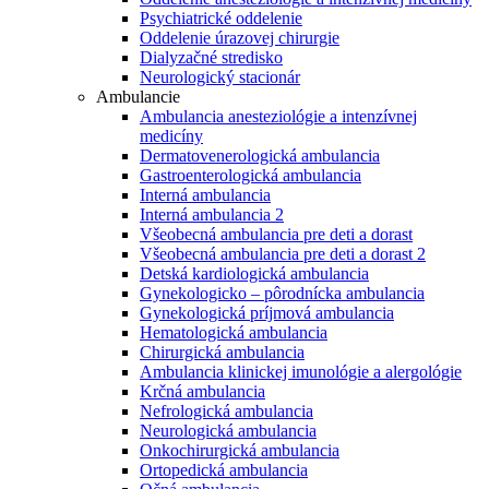
Psychiatrické oddelenie
Oddelenie úrazovej chirurgie
Dialyzačné stredisko
Neurologický stacionár
Ambulancie
Ambulancia anesteziológie a intenzívnej
medicíny
Dermatovenerologická ambulancia
Gastroenterologická ambulancia
Interná ambulancia
Interná ambulancia 2
Všeobecná ambulancia pre deti a dorast
Všeobecná ambulancia pre deti a dorast 2
Detská kardiologická ambulancia
Gynekologicko – pôrodnícka ambulancia
Gynekologická príjmová ambulancia
Hematologická ambulancia
Chirurgická ambulancia
Ambulancia klinickej imunológie a alergológie
Krčná ambulancia
Nefrologická ambulancia
Neurologická ambulancia
Onkochirurgická ambulancia
Ortopedická ambulancia