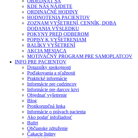
OBJEDNAŤ SA
KDE NÁS NÁJDETE
ORDINAČNÉ HODINY
HODNOTENIA PACIENTOV
ZOZNAM VYŠETRENÍ, CENNÍK, DOBA
DODANIA VÝSLEDKU
POKYNY PRED ODBEROM
POPISY K VYŠETRENIAM
BALÍKY VYŠETRENÍ
AKCIA MESIACA
MOTIVAČNÝ PROGRAM PRE SAMOPLATCOV
INFO PRE PACIENTOV
Dotazníky spokojnosti
Poďakovania a sťažnosti
Praktické informácie
Informácie pre cudzincov
Informácie pre darcov krvi
Objednať vyšetrenie
Blog
Protikorupčná linka
Informácie o právach pacienta
Ako podať infožiadosť
Bufet
Občianske združenie
Čakacie listiny