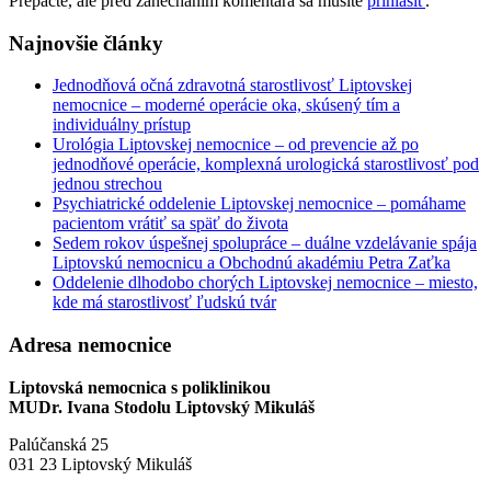
Prepáčte, ale pred zanechaním komentára sa musíte
prihlásiť
.
Najnovšie články
Jednodňová očná zdravotná starostlivosť Liptovskej
nemocnice – moderné operácie oka, skúsený tím a
individuálny prístup
Urológia Liptovskej nemocnice – od prevencie až po
jednodňové operácie, komplexná urologická starostlivosť pod
jednou strechou
Psychiatrické oddelenie Liptovskej nemocnice – pomáhame
pacientom vrátiť sa späť do života
Sedem rokov úspešnej spolupráce – duálne vzdelávanie spája
Liptovskú nemocnicu a Obchodnú akadémiu Petra Zaťka
Oddelenie dlhodobo chorých Liptovskej nemocnice – miesto,
kde má starostlivosť ľudskú tvár
Adresa nemocnice
Liptovská nemocnica s poliklinikou
MUDr. Ivana Stodolu Liptovský Mikuláš
Palúčanská 25
031 23 Liptovský Mikuláš