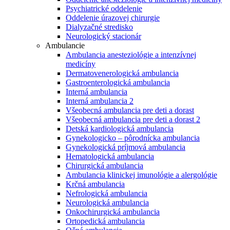
Psychiatrické oddelenie
Oddelenie úrazovej chirurgie
Dialyzačné stredisko
Neurologický stacionár
Ambulancie
Ambulancia anesteziológie a intenzívnej
medicíny
Dermatovenerologická ambulancia
Gastroenterologická ambulancia
Interná ambulancia
Interná ambulancia 2
Všeobecná ambulancia pre deti a dorast
Všeobecná ambulancia pre deti a dorast 2
Detská kardiologická ambulancia
Gynekologicko – pôrodnícka ambulancia
Gynekologická príjmová ambulancia
Hematologická ambulancia
Chirurgická ambulancia
Ambulancia klinickej imunológie a alergológie
Krčná ambulancia
Nefrologická ambulancia
Neurologická ambulancia
Onkochirurgická ambulancia
Ortopedická ambulancia