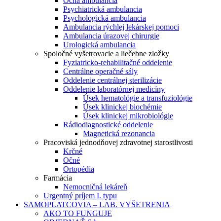
Očná ambulancia
Psychiatrická ambulancia
Psychologická ambulancia
Ambulancia rýchlej lekárskej pomoci
Ambulancia úrazovej chirurgie
Urologická ambulancia
Spoločné vyšetrovacie a liečebne zložky
Fyziatricko-rehabilitačné oddelenie
Centrálne operačné sály
Oddelenie centrálnej sterilizácie
Oddelenie laboratórnej medicíny
Úsek hematológie a transfuziológie
Úsek klinickej biochémie
Úsek klinickej mikrobiológie
Rádiodiagnostické oddelenie
Magnetická rezonancia
Pracoviská jednodňovej zdravotnej starostlivosti
Krčné
Očné
Ortopédia
Farmácia
Nemocničná lekáreň
Urgentný príjem I. typu
SAMOPLATCOVIA – LAB. VYŠETRENIA
AKO TO FUNGUJE