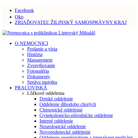
Facebook
Oko
ZRIAĎOVATEĽ ŽILINSKÝ SAMOSPRÁVNY KRAJ
O NEMOCNICI
Poslanie a vízia
História
Management
Zverejňovanie
Fotogaléria
Dokumenty
Správa majetku
PRACOVISKÁ
Lôžkové oddelenia
Detské oddelenie
Oddelenie dlhodobo chorých
Chirurgické oddelenie
Gynekologicko-pôrodnícke oddelenie
Interné oddelenie
Neurologické oddelenie
Novorodenecké oddelenie
Oddelenie anestéziológie a intenzívnej medicíny