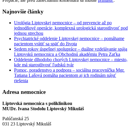
Prepáčte, ale pred zanechaním komentára sa musíte
prihlásiť
.
Najnovšie články
Urológia Liptovskej nemocnice – od prevencie až po
jednodňové operácie, komplexná urologická starostlivosť pod
jednou strechou
Psychiatrické oddelenie Liptovskej nemocnice – pomáhame
pacientom vrátiť sa späť do života
Sedem rokov úspešnej spolupráce – duálne vzdelávanie spája
Liptovskú nemocnicu a Obchodnú akadémiu Petra Zaťka
Oddelenie dlhodobo chorých Liptovskej nemocnice – miesto,
kde má starostlivosť ľudskú tvár
Pomoc, poradenstvo a podpora – sociálna pracovníčka Mgr.
Tatiana Lašová pomáha pacientom aj ich rodinám nájsť
riešenia
Adresa nemocnice
Liptovská nemocnica s poliklinikou
MUDr. Ivana Stodolu Liptovský Mikuláš
Palúčanská 25
031 23 Liptovský Mikuláš