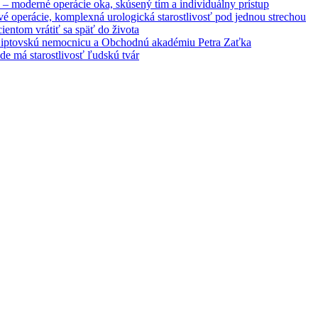
– moderné operácie oka, skúsený tím a individuálny prístup
é operácie, komplexná urologická starostlivosť pod jednou strechou
entom vrátiť sa späť do života
 Liptovskú nemocnicu a Obchodnú akadémiu Petra Zaťka
e má starostlivosť ľudskú tvár