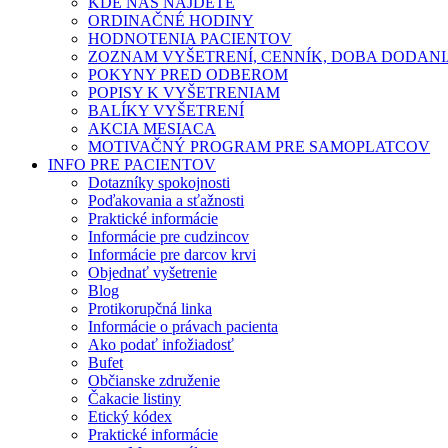
KDE NÁS NÁJDETE
ORDINAČNÉ HODINY
HODNOTENIA PACIENTOV
ZOZNAM VYŠETRENÍ, CENNÍK, DOBA DODAN
POKYNY PRED ODBEROM
POPISY K VYŠETRENIAM
BALÍKY VYŠETRENÍ
AKCIA MESIACA
MOTIVAČNÝ PROGRAM PRE SAMOPLATCOV
INFO PRE PACIENTOV
Dotazníky spokojnosti
Poďakovania a sťažnosti
Praktické informácie
Informácie pre cudzincov
Informácie pre darcov krvi
Objednať vyšetrenie
Blog
Protikorupčná linka
Informácie o právach pacienta
Ako podať infožiadosť
Bufet
Občianske združenie
Čakacie listiny
Etický kódex
Praktické informácie