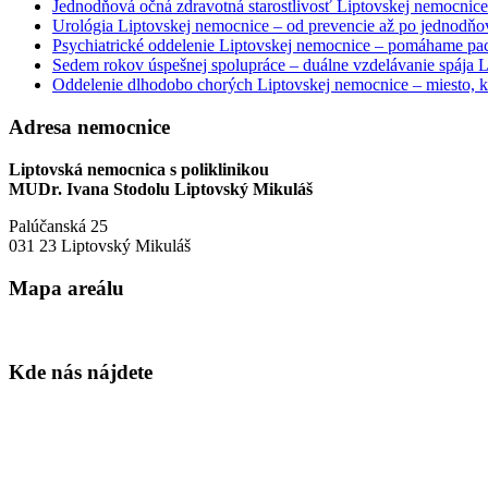
Jednodňová očná zdravotná starostlivosť Liptovskej nemocnice 
Urológia Liptovskej nemocnice – od prevencie až po jednodňov
Psychiatrické oddelenie Liptovskej nemocnice – pomáhame paci
Sedem rokov úspešnej spolupráce – duálne vzdelávanie spája
Oddelenie dlhodobo chorých Liptovskej nemocnice – miesto, kd
Adresa nemocnice
Liptovská nemocnica s poliklinikou
MUDr. Ivana Stodolu Liptovský Mikuláš
Palúčanská 25
031 23 Liptovský Mikuláš
Mapa areálu
Kde nás nájdete