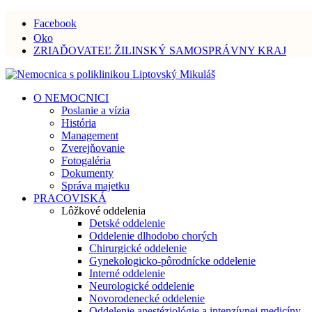
Facebook
Oko
ZRIAĎOVATEĽ ŽILINSKÝ SAMOSPRÁVNY KRAJ
O NEMOCNICI
Poslanie a vízia
História
Management
Zverejňovanie
Fotogaléria
Dokumenty
Správa majetku
PRACOVISKÁ
Lôžkové oddelenia
Detské oddelenie
Oddelenie dlhodobo chorých
Chirurgické oddelenie
Gynekologicko-pôrodnícke oddelenie
Interné oddelenie
Neurologické oddelenie
Novorodenecké oddelenie
Oddelenie anestéziológie a intenzívnej medicíny