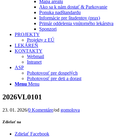
Mapa areálu
Ako sa k nám dostať & Parkovanie
Ponuka nadštandardu
Informácie pre študentov (prax)
Primár oddelenia vnútorného lekárstva
Sponzori
PROJEKTY
Projekty z EÚ
LEKÁREŇ
KONTAKTY
Webmail
Intranet
ASP
Pohotovosť pre dospelých
Pohotovosť pre deti a dorast
Menu
Menu
2026VL0101
23. 01. 2026
/
0 Komentáre
/
od
gomolova
Zdielať na
Zdielať Facebook