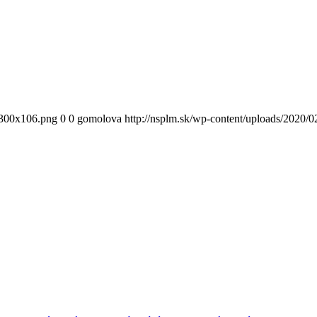
300x106.png
0
0
gomolova
http://nsplm.sk/wp-content/uploads/2