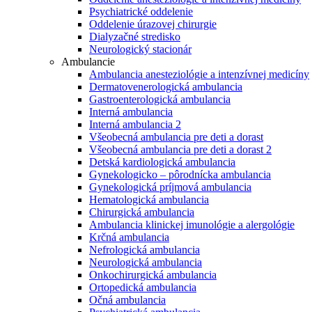
Psychiatrické oddelenie
Oddelenie úrazovej chirurgie
Dialyzačné stredisko
Neurologický stacionár
Ambulancie
Ambulancia anesteziológie a intenzívnej medicíny
Dermatovenerologická ambulancia
Gastroenterologická ambulancia
Interná ambulancia
Interná ambulancia 2
Všeobecná ambulancia pre deti a dorast
Všeobecná ambulancia pre deti a dorast 2
Detská kardiologická ambulancia
Gynekologicko – pôrodnícka ambulancia
Gynekologická príjmová ambulancia
Hematologická ambulancia
Chirurgická ambulancia
Ambulancia klinickej imunológie a alergológie
Krčná ambulancia
Nefrologická ambulancia
Neurologická ambulancia
Onkochirurgická ambulancia
Ortopedická ambulancia
Očná ambulancia