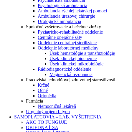
Psychiatrická ambulancia
Psychologická ambulancia
Ambulancia rýchlej lekárskej pomoci
Ambulancia úrazovej chirurgie
Urologická ambulancia
Spoločné vyšetrovacie a liečebne zložky
Fyziatricko-rehabilitačné oddelenie
Centrálne operačné sály
Oddelenie centrálnej sterilizácie
Oddelenie laboratórnej medicíny
Úsek hematológie a transfuziológie
Úsek klinickej biochémie
Úsek klinickej mikrobiológie
Rádiodiagnostické oddelenie
Magnetická rezonancia
Pracoviská jednodňovej zdravotnej starostlivosti
Krčné
Očné
Ortopédia
Farmácia
Nemocničná lekáreň
Urgentný príjem I. typu
SAMOPLATCOVIA – LAB. VYŠETRENIA
AKO TO FUNGUJE
OBJEDNAŤ SA