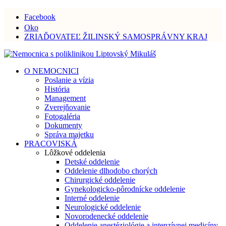
Facebook
Oko
ZRIAĎOVATEĽ ŽILINSKÝ SAMOSPRÁVNY KRAJ
O NEMOCNICI
Poslanie a vízia
História
Management
Zverejňovanie
Fotogaléria
Dokumenty
Správa majetku
PRACOVISKÁ
Lôžkové oddelenia
Detské oddelenie
Oddelenie dlhodobo chorých
Chirurgické oddelenie
Gynekologicko-pôrodnícke oddelenie
Interné oddelenie
Neurologické oddelenie
Novorodenecké oddelenie
Oddelenie anestéziológie a intenzívnej medicíny