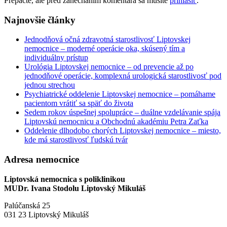
Prepáčte, ale pred zanechaním komentára sa musíte
prihlásiť
.
Najnovšie články
Jednodňová očná zdravotná starostlivosť Liptovskej
nemocnice – moderné operácie oka, skúsený tím a
individuálny prístup
Urológia Liptovskej nemocnice – od prevencie až po
jednodňové operácie, komplexná urologická starostlivosť pod
jednou strechou
Psychiatrické oddelenie Liptovskej nemocnice – pomáhame
pacientom vrátiť sa späť do života
Sedem rokov úspešnej spolupráce – duálne vzdelávanie spája
Liptovskú nemocnicu a Obchodnú akadémiu Petra Zaťka
Oddelenie dlhodobo chorých Liptovskej nemocnice – miesto,
kde má starostlivosť ľudskú tvár
Adresa nemocnice
Liptovská nemocnica s poliklinikou
MUDr. Ivana Stodolu Liptovský Mikuláš
Palúčanská 25
031 23 Liptovský Mikuláš