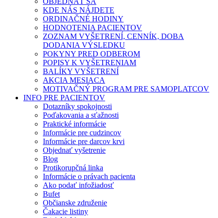
OBJEDNAŤ SA
KDE NÁS NÁJDETE
ORDINAČNÉ HODINY
HODNOTENIA PACIENTOV
ZOZNAM VYŠETRENÍ, CENNÍK, DOBA
DODANIA VÝSLEDKU
POKYNY PRED ODBEROM
POPISY K VYŠETRENIAM
BALÍKY VYŠETRENÍ
AKCIA MESIACA
MOTIVAČNÝ PROGRAM PRE SAMOPLATCOV
INFO PRE PACIENTOV
Dotazníky spokojnosti
Poďakovania a sťažnosti
Praktické informácie
Informácie pre cudzincov
Informácie pre darcov krvi
Objednať vyšetrenie
Blog
Protikorupčná linka
Informácie o právach pacienta
Ako podať infožiadosť
Bufet
Občianske združenie
Čakacie listiny