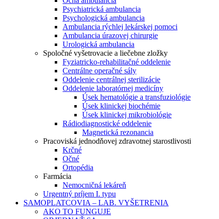
Očná ambulancia
Psychiatrická ambulancia
Psychologická ambulancia
Ambulancia rýchlej lekárskej pomoci
Ambulancia úrazovej chirurgie
Urologická ambulancia
Spoločné vyšetrovacie a liečebne zložky
Fyziatricko-rehabilitačné oddelenie
Centrálne operačné sály
Oddelenie centrálnej sterilizácie
Oddelenie laboratórnej medicíny
Úsek hematológie a transfuziológie
Úsek klinickej biochémie
Úsek klinickej mikrobiológie
Rádiodiagnostické oddelenie
Magnetická rezonancia
Pracoviská jednodňovej zdravotnej starostlivosti
Krčné
Očné
Ortopédia
Farmácia
Nemocničná lekáreň
Urgentný príjem I. typu
SAMOPLATCOVIA – LAB. VYŠETRENIA
AKO TO FUNGUJE