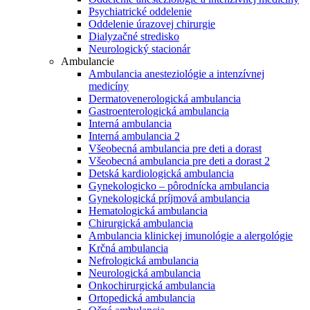
Psychiatrické oddelenie
Oddelenie úrazovej chirurgie
Dialyzačné stredisko
Neurologický stacionár
Ambulancie
Ambulancia anesteziológie a intenzívnej
medicíny
Dermatovenerologická ambulancia
Gastroenterologická ambulancia
Interná ambulancia
Interná ambulancia 2
Všeobecná ambulancia pre deti a dorast
Všeobecná ambulancia pre deti a dorast 2
Detská kardiologická ambulancia
Gynekologicko – pôrodnícka ambulancia
Gynekologická príjmová ambulancia
Hematologická ambulancia
Chirurgická ambulancia
Ambulancia klinickej imunológie a alergológie
Krčná ambulancia
Nefrologická ambulancia
Neurologická ambulancia
Onkochirurgická ambulancia
Ortopedická ambulancia