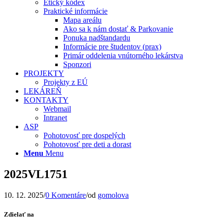
Etický kódex
Praktické informácie
Mapa areálu
Ako sa k nám dostať & Parkovanie
Ponuka nadštandardu
Informácie pre študentov (prax)
Primár oddelenia vnútorného lekárstva
Sponzori
PROJEKTY
Projekty z EÚ
LEKÁREŇ
KONTAKTY
Webmail
Intranet
ASP
Pohotovosť pre dospelých
Pohotovosť pre deti a dorast
Menu
Menu
2025VL1751
10. 12. 2025
/
0 Komentáre
/
od
gomolova
Zdielať na