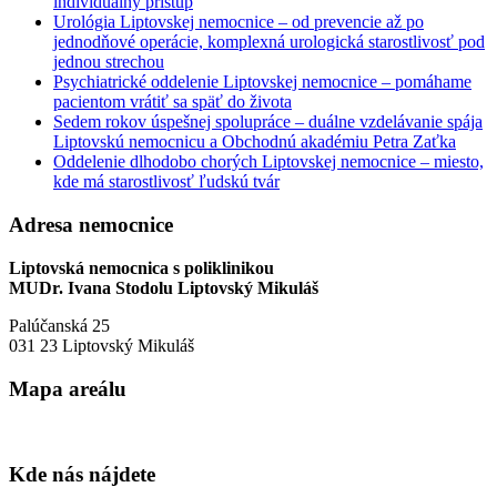
individuálny prístup
Urológia Liptovskej nemocnice – od prevencie až po
jednodňové operácie, komplexná urologická starostlivosť pod
jednou strechou
Psychiatrické oddelenie Liptovskej nemocnice – pomáhame
pacientom vrátiť sa späť do života
Sedem rokov úspešnej spolupráce – duálne vzdelávanie spája
Liptovskú nemocnicu a Obchodnú akadémiu Petra Zaťka
Oddelenie dlhodobo chorých Liptovskej nemocnice – miesto,
kde má starostlivosť ľudskú tvár
Adresa nemocnice
Liptovská nemocnica s poliklinikou
MUDr. Ivana Stodolu Liptovský Mikuláš
Palúčanská 25
031 23 Liptovský Mikuláš
Mapa areálu
Kde nás nájdete