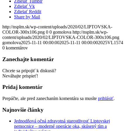
Zdielať Tumblr
Zdielať Vk
Zdielať Reddit
Share by Mail
http://nsplm.sk/wp-content/uploads/2020/02/LIPTOVSKA-
COLOR-300x106.png
0
0
gomolova
http://nsplm.sk/wp-
content/uploads/2020/02/LIPTOVSKA-COLOR-300x106.png
gomolova
2025-11-11 00:00:00
2025-11-11 00:00:00
2025VL1574
0
komentárov
Zanechajte komentár
Chcete sa pripojiť k diskusii?
Neváhajte prispieť!
Pridaj komentár
Prepáčte, ale pred zanechaním komentára sa musíte
prihlásiť
.
Najnovšie články
Jednodňová očná zdravotná starostlivosť Liptovskej
nemocnice – moderné operácie oka, skúsený tím a