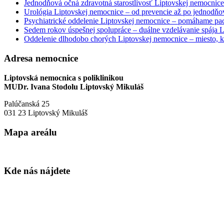
Jednodňová očná zdravotná starostlivosť Liptovskej nemocnice 
Urológia Liptovskej nemocnice – od prevencie až po jednodňov
Psychiatrické oddelenie Liptovskej nemocnice – pomáhame paci
Sedem rokov úspešnej spolupráce – duálne vzdelávanie spája
Oddelenie dlhodobo chorých Liptovskej nemocnice – miesto, kd
Adresa nemocnice
Liptovská nemocnica s poliklinikou
MUDr. Ivana Stodolu Liptovský Mikuláš
Palúčanská 25
031 23 Liptovský Mikuláš
Mapa areálu
Kde nás nájdete