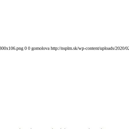
300x106.png
0
0
gomolova
http://nsplm.sk/wp-content/uploads/2