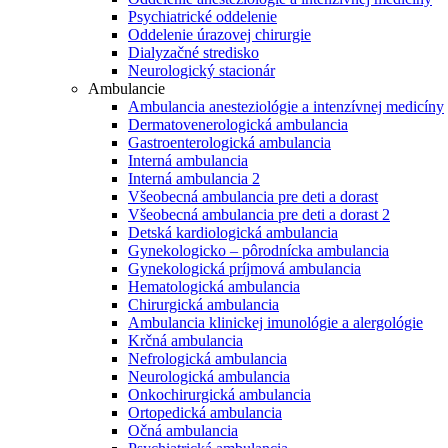
Psychiatrické oddelenie
Oddelenie úrazovej chirurgie
Dialyzačné stredisko
Neurologický stacionár
Ambulancie
Ambulancia anesteziológie a intenzívnej medicíny
Dermatovenerologická ambulancia
Gastroenterologická ambulancia
Interná ambulancia
Interná ambulancia 2
Všeobecná ambulancia pre deti a dorast
Všeobecná ambulancia pre deti a dorast 2
Detská kardiologická ambulancia
Gynekologicko – pôrodnícka ambulancia
Gynekologická príjmová ambulancia
Hematologická ambulancia
Chirurgická ambulancia
Ambulancia klinickej imunológie a alergológie
Krčná ambulancia
Nefrologická ambulancia
Neurologická ambulancia
Onkochirurgická ambulancia
Ortopedická ambulancia
Očná ambulancia