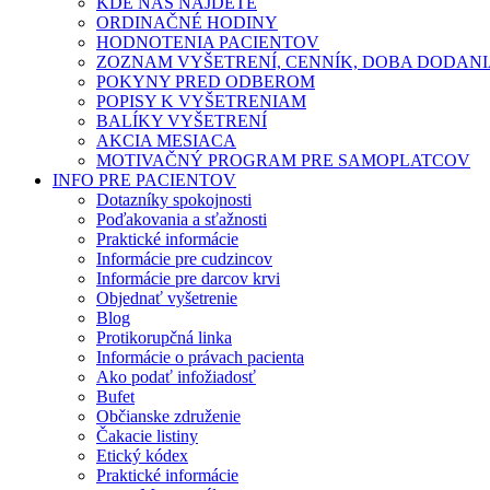
KDE NÁS NÁJDETE
ORDINAČNÉ HODINY
HODNOTENIA PACIENTOV
ZOZNAM VYŠETRENÍ, CENNÍK, DOBA DODAN
POKYNY PRED ODBEROM
POPISY K VYŠETRENIAM
BALÍKY VYŠETRENÍ
AKCIA MESIACA
MOTIVAČNÝ PROGRAM PRE SAMOPLATCOV
INFO PRE PACIENTOV
Dotazníky spokojnosti
Poďakovania a sťažnosti
Praktické informácie
Informácie pre cudzincov
Informácie pre darcov krvi
Objednať vyšetrenie
Blog
Protikorupčná linka
Informácie o právach pacienta
Ako podať infožiadosť
Bufet
Občianske združenie
Čakacie listiny
Etický kódex
Praktické informácie