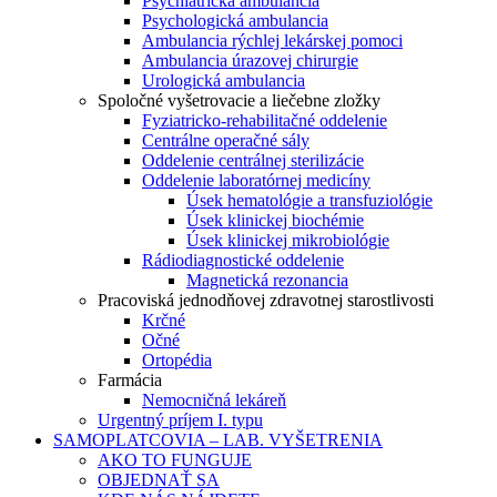
Psychiatrická ambulancia
Psychologická ambulancia
Ambulancia rýchlej lekárskej pomoci
Ambulancia úrazovej chirurgie
Urologická ambulancia
Spoločné vyšetrovacie a liečebne zložky
Fyziatricko-rehabilitačné oddelenie
Centrálne operačné sály
Oddelenie centrálnej sterilizácie
Oddelenie laboratórnej medicíny
Úsek hematológie a transfuziológie
Úsek klinickej biochémie
Úsek klinickej mikrobiológie
Rádiodiagnostické oddelenie
Magnetická rezonancia
Pracoviská jednodňovej zdravotnej starostlivosti
Krčné
Očné
Ortopédia
Farmácia
Nemocničná lekáreň
Urgentný príjem I. typu
SAMOPLATCOVIA – LAB. VYŠETRENIA
AKO TO FUNGUJE
OBJEDNAŤ SA