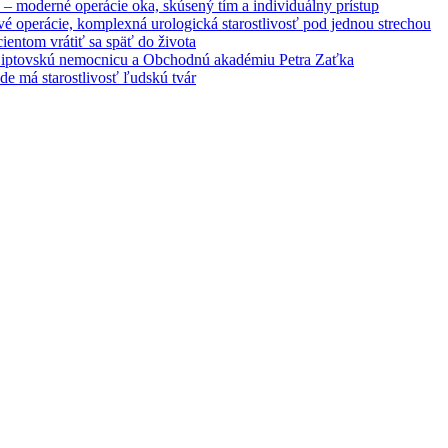
– moderné operácie oka, skúsený tím a individuálny prístup
é operácie, komplexná urologická starostlivosť pod jednou strechou
entom vrátiť sa späť do života
 Liptovskú nemocnicu a Obchodnú akadémiu Petra Zaťka
e má starostlivosť ľudskú tvár