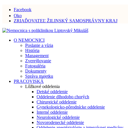
Facebook
Oko
ZRIAĎOVATEĽ ŽILINSKÝ SAMOSPRÁVNY KRAJ
O NEMOCNICI
Poslanie a vízia
História
Management
Zverejňovanie
Fotogaléria
Dokumenty
Správa majetku
PRACOVISKÁ
Lôžkové oddelenia
Detské oddelenie
Oddelenie dlhodobo chorých
Chirurgické oddelenie
Gynekologicko-pôrodnícke oddelenie
Interné oddelenie
Neurologické oddelenie
Novorodenecké oddelenie
Oddelenie anestéziológie a intenzívnej medicíny