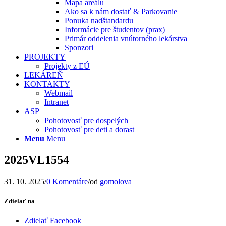
Mapa areálu
Ako sa k nám dostať & Parkovanie
Ponuka nadštandardu
Informácie pre študentov (prax)
Primár oddelenia vnútorného lekárstva
Sponzori
PROJEKTY
Projekty z EÚ
LEKÁREŇ
KONTAKTY
Webmail
Intranet
ASP
Pohotovosť pre dospelých
Pohotovosť pre deti a dorast
Menu
Menu
2025VL1554
31. 10. 2025
/
0 Komentáre
/
od
gomolova
Zdielať na
Zdielať Facebook