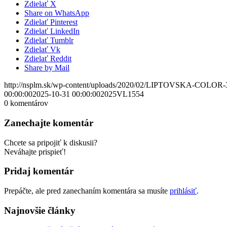
Zdielať X
Share on WhatsApp
Zdielať Pinterest
Zdielať LinkedIn
Zdielať Tumblr
Zdielať Vk
Zdielať Reddit
Share by Mail
http://nsplm.sk/wp-content/uploads/2020/02/LIPTOVSKA-COLOR-
00:00:00
2025-10-31 00:00:00
2025VL1554
0
komentárov
Zanechajte komentár
Chcete sa pripojiť k diskusii?
Neváhajte prispieť!
Pridaj komentár
Prepáčte, ale pred zanechaním komentára sa musíte
prihlásiť
.
Najnovšie články