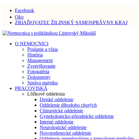
Facebook
Oko
ZRIAĎOVATEĽ ŽILINSKÝ SAMOSPRÁVNY KRAJ
O NEMOCNICI
Poslanie a vízia
História
Management
Zverejňovanie
Fotogaléria
Dokumenty
Správa majetku
PRACOVISKÁ
Lôžkové oddelenia
Detské oddelenie
Oddelenie dlhodobo chorých
Chirurgické oddelenie
Gynekologicko-pôrodnícke oddelenie
Interné oddelenie
Neurologické oddelenie
Novorodenecké oddelenie
Oddelenie anestéziológie a intenzívnej medicíny