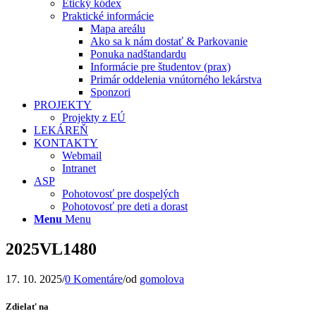
Etický kódex
Praktické informácie
Mapa areálu
Ako sa k nám dostať & Parkovanie
Ponuka nadštandardu
Informácie pre študentov (prax)
Primár oddelenia vnútorného lekárstva
Sponzori
PROJEKTY
Projekty z EÚ
LEKÁREŇ
KONTAKTY
Webmail
Intranet
ASP
Pohotovosť pre dospelých
Pohotovosť pre deti a dorast
Menu
Menu
2025VL1480
17. 10. 2025
/
0 Komentáre
/
od
gomolova
Zdielať na