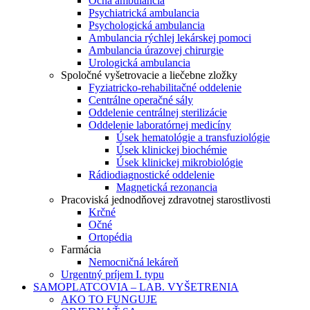
Očná ambulancia
Psychiatrická ambulancia
Psychologická ambulancia
Ambulancia rýchlej lekárskej pomoci
Ambulancia úrazovej chirurgie
Urologická ambulancia
Spoločné vyšetrovacie a liečebne zložky
Fyziatricko-rehabilitačné oddelenie
Centrálne operačné sály
Oddelenie centrálnej sterilizácie
Oddelenie laboratórnej medicíny
Úsek hematológie a transfuziológie
Úsek klinickej biochémie
Úsek klinickej mikrobiológie
Rádiodiagnostické oddelenie
Magnetická rezonancia
Pracoviská jednodňovej zdravotnej starostlivosti
Krčné
Očné
Ortopédia
Farmácia
Nemocničná lekáreň
Urgentný príjem I. typu
SAMOPLATCOVIA – LAB. VYŠETRENIA
AKO TO FUNGUJE