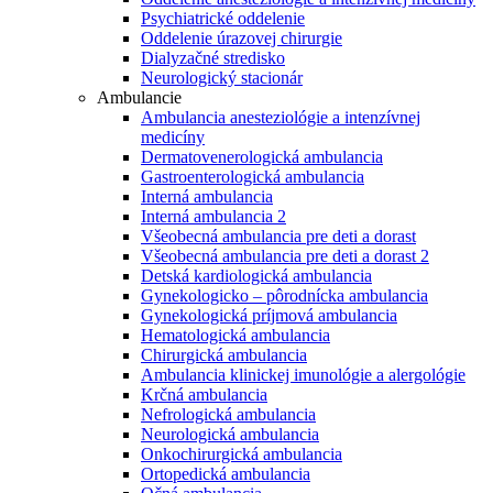
Psychiatrické oddelenie
Oddelenie úrazovej chirurgie
Dialyzačné stredisko
Neurologický stacionár
Ambulancie
Ambulancia anesteziológie a intenzívnej
medicíny
Dermatovenerologická ambulancia
Gastroenterologická ambulancia
Interná ambulancia
Interná ambulancia 2
Všeobecná ambulancia pre deti a dorast
Všeobecná ambulancia pre deti a dorast 2
Detská kardiologická ambulancia
Gynekologicko – pôrodnícka ambulancia
Gynekologická príjmová ambulancia
Hematologická ambulancia
Chirurgická ambulancia
Ambulancia klinickej imunológie a alergológie
Krčná ambulancia
Nefrologická ambulancia
Neurologická ambulancia
Onkochirurgická ambulancia
Ortopedická ambulancia