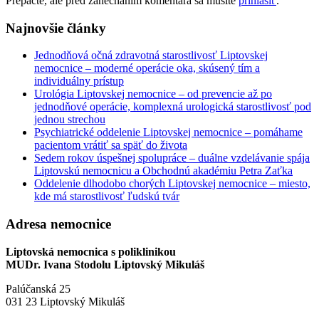
Prepáčte, ale pred zanechaním komentára sa musíte
prihlásiť
.
Najnovšie články
Jednodňová očná zdravotná starostlivosť Liptovskej
nemocnice – moderné operácie oka, skúsený tím a
individuálny prístup
Urológia Liptovskej nemocnice – od prevencie až po
jednodňové operácie, komplexná urologická starostlivosť pod
jednou strechou
Psychiatrické oddelenie Liptovskej nemocnice – pomáhame
pacientom vrátiť sa späť do života
Sedem rokov úspešnej spolupráce – duálne vzdelávanie spája
Liptovskú nemocnicu a Obchodnú akadémiu Petra Zaťka
Oddelenie dlhodobo chorých Liptovskej nemocnice – miesto,
kde má starostlivosť ľudskú tvár
Adresa nemocnice
Liptovská nemocnica s poliklinikou
MUDr. Ivana Stodolu Liptovský Mikuláš
Palúčanská 25
031 23 Liptovský Mikuláš