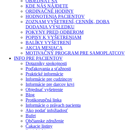
OBJEDNAŤ SA
KDE NÁS NÁJDETE
ORDINAČNÉ HODINY
HODNOTENIA PACIENTOV
ZOZNAM VYŠETRENÍ, CENNÍK, DOBA
DODANIA VÝSLEDKU
POKYNY PRED ODBEROM
POPISY K VYŠETRENIAM
BALÍKY VYŠETRENÍ
AKCIA MESIACA
MOTIVAČNÝ PROGRAM PRE SAMOPLATCOV
INFO PRE PACIENTOV
Dotazníky spokojnosti
Poďakovania a sťažnosti
Praktické informácie
Informácie pre cudzincov
Informácie pre darcov krvi
Objednať vyšetrenie
Blog
Protikorupčná linka
Informácie o právach pacienta
Ako podať infožiadosť
Bufet
Občianske združenie
Čakacie listiny