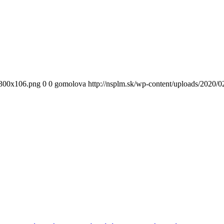
300x106.png
0
0
gomolova
http://nsplm.sk/wp-content/uploads/2