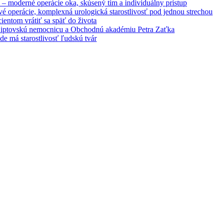
– moderné operácie oka, skúsený tím a individuálny prístup
é operácie, komplexná urologická starostlivosť pod jednou strechou
entom vrátiť sa späť do života
 Liptovskú nemocnicu a Obchodnú akadémiu Petra Zaťka
e má starostlivosť ľudskú tvár