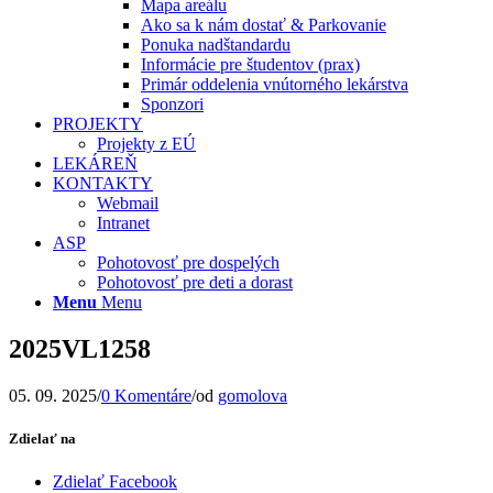
Mapa areálu
Ako sa k nám dostať & Parkovanie
Ponuka nadštandardu
Informácie pre študentov (prax)
Primár oddelenia vnútorného lekárstva
Sponzori
PROJEKTY
Projekty z EÚ
LEKÁREŇ
KONTAKTY
Webmail
Intranet
ASP
Pohotovosť pre dospelých
Pohotovosť pre deti a dorast
Menu
Menu
2025VL1258
05. 09. 2025
/
0 Komentáre
/
od
gomolova
Zdielať na
Zdielať Facebook