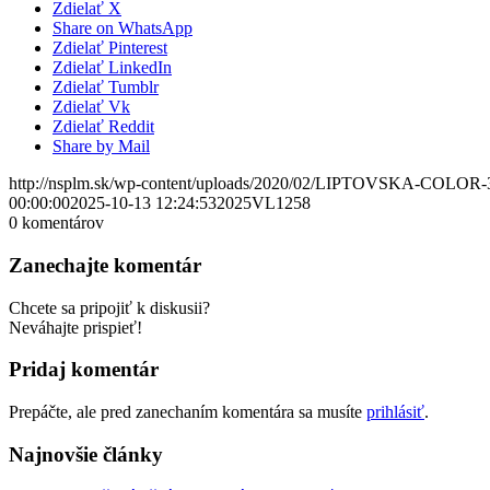
Zdielať X
Share on WhatsApp
Zdielať Pinterest
Zdielať LinkedIn
Zdielať Tumblr
Zdielať Vk
Zdielať Reddit
Share by Mail
http://nsplm.sk/wp-content/uploads/2020/02/LIPTOVSKA-COLOR-
00:00:00
2025-10-13 12:24:53
2025VL1258
0
komentárov
Zanechajte komentár
Chcete sa pripojiť k diskusii?
Neváhajte prispieť!
Pridaj komentár
Prepáčte, ale pred zanechaním komentára sa musíte
prihlásiť
.
Najnovšie články