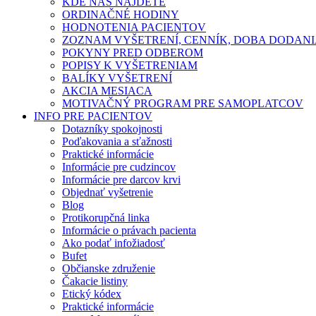
KDE NÁS NÁJDETE
ORDINAČNÉ HODINY
HODNOTENIA PACIENTOV
ZOZNAM VYŠETRENÍ, CENNÍK, DOBA DODAN
POKYNY PRED ODBEROM
POPISY K VYŠETRENIAM
BALÍKY VYŠETRENÍ
AKCIA MESIACA
MOTIVAČNÝ PROGRAM PRE SAMOPLATCOV
INFO PRE PACIENTOV
Dotazníky spokojnosti
Poďakovania a sťažnosti
Praktické informácie
Informácie pre cudzincov
Informácie pre darcov krvi
Objednať vyšetrenie
Blog
Protikorupčná linka
Informácie o právach pacienta
Ako podať infožiadosť
Bufet
Občianske združenie
Čakacie listiny
Etický kódex
Praktické informácie