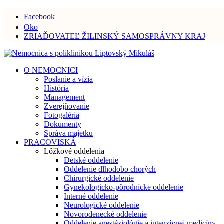
Facebook
Oko
ZRIAĎOVATEĽ ŽILINSKÝ SAMOSPRÁVNY KRAJ
O NEMOCNICI
Poslanie a vízia
História
Management
Zverejňovanie
Fotogaléria
Dokumenty
Správa majetku
PRACOVISKÁ
Lôžkové oddelenia
Detské oddelenie
Oddelenie dlhodobo chorých
Chirurgické oddelenie
Gynekologicko-pôrodnícke oddelenie
Interné oddelenie
Neurologické oddelenie
Novorodenecké oddelenie
Oddelenie anestéziológie a intenzívnej medicíny