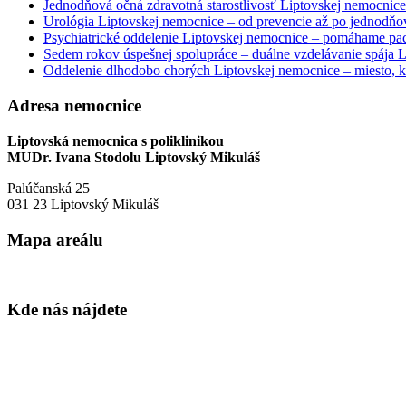
Jednodňová očná zdravotná starostlivosť Liptovskej nemocnice 
Urológia Liptovskej nemocnice – od prevencie až po jednodňov
Psychiatrické oddelenie Liptovskej nemocnice – pomáhame paci
Sedem rokov úspešnej spolupráce – duálne vzdelávanie spája
Oddelenie dlhodobo chorých Liptovskej nemocnice – miesto, kd
Adresa nemocnice
Liptovská nemocnica s poliklinikou
MUDr. Ivana Stodolu Liptovský Mikuláš
Palúčanská 25
031 23 Liptovský Mikuláš
Mapa areálu
Kde nás nájdete