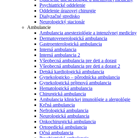
Psychiatrické oddelenie
Oddelenie úrazovej chirurgie
Dialyzačné stredisko
Neurologický stacionár
Ambulancie
Ambulancia anesteziológie a intenzívnej medicíny
Dermatovenerologická ambulancia
Gastroenterologická ambulancia
Interná ambulancia
Interná ambulancia 2
Všeobecná ambulancia pre deti a dorast
Všeobecná ambulancia pre deti a dorast 2
Detská kardiologická ambulancia
Gynekologicko – pôrodnícka ambulancia
Gynekologická príjmová ambulancia
Hematologická ambulancia
Chirurgická ambulancia
Ambulancia klinickej imunológie a alergológie
Krčná ambulancia
Nefrologická ambulancia
Neurologická ambulancia
Onkochirurgická ambulancia
Ortopedická ambulancia
Očná ambulancia