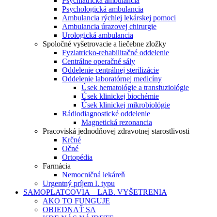
Psychiatrická ambulancia
Psychologická ambulancia
Ambulancia rýchlej lekárskej pomoci
Ambulancia úrazovej chirurgie
Urologická ambulancia
Spoločné vyšetrovacie a liečebne zložky
Fyziatricko-rehabilitačné oddelenie
Centrálne operačné sály
Oddelenie centrálnej sterilizácie
Oddelenie laboratórnej medicíny
Úsek hematológie a transfuziológie
Úsek klinickej biochémie
Úsek klinickej mikrobiológie
Rádiodiagnostické oddelenie
Magnetická rezonancia
Pracoviská jednodňovej zdravotnej starostlivosti
Krčné
Očné
Ortopédia
Farmácia
Nemocničná lekáreň
Urgentný príjem I. typu
SAMOPLATCOVIA – LAB. VYŠETRENIA
AKO TO FUNGUJE
OBJEDNAŤ SA