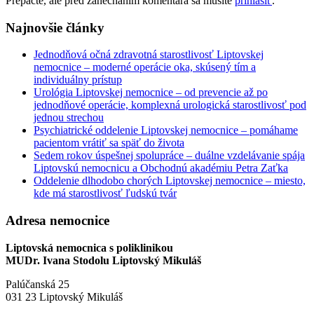
Prepáčte, ale pred zanechaním komentára sa musíte
prihlásiť
.
Najnovšie články
Jednodňová očná zdravotná starostlivosť Liptovskej
nemocnice – moderné operácie oka, skúsený tím a
individuálny prístup
Urológia Liptovskej nemocnice – od prevencie až po
jednodňové operácie, komplexná urologická starostlivosť pod
jednou strechou
Psychiatrické oddelenie Liptovskej nemocnice – pomáhame
pacientom vrátiť sa späť do života
Sedem rokov úspešnej spolupráce – duálne vzdelávanie spája
Liptovskú nemocnicu a Obchodnú akadémiu Petra Zaťka
Oddelenie dlhodobo chorých Liptovskej nemocnice – miesto,
kde má starostlivosť ľudskú tvár
Adresa nemocnice
Liptovská nemocnica s poliklinikou
MUDr. Ivana Stodolu Liptovský Mikuláš
Palúčanská 25
031 23 Liptovský Mikuláš