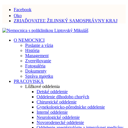
Facebook
Oko
ZRIAĎOVATEĽ ŽILINSKÝ SAMOSPRÁVNY KRAJ
O NEMOCNICI
Poslanie a vízia
História
Management
Zverejňovanie
Fotogaléria
Dokumenty
Správa majetku
PRACOVISKÁ
Lôžkové oddelenia
Detské oddelenie
Oddelenie dlhodobo chorých
Chirurgické oddelenie
Gynekologicko-pôrodnícke oddelenie
Interné oddelenie
Neurologické oddelenie
Novorodenecké oddelenie
Oddelenie anestéziológie a intenzívnej medicíny