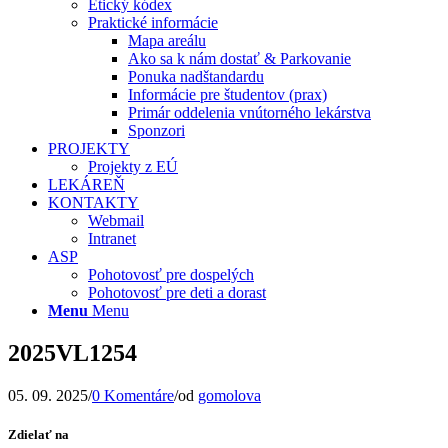
Etický kódex
Praktické informácie
Mapa areálu
Ako sa k nám dostať & Parkovanie
Ponuka nadštandardu
Informácie pre študentov (prax)
Primár oddelenia vnútorného lekárstva
Sponzori
PROJEKTY
Projekty z EÚ
LEKÁREŇ
KONTAKTY
Webmail
Intranet
ASP
Pohotovosť pre dospelých
Pohotovosť pre deti a dorast
Menu
Menu
2025VL1254
05. 09. 2025
/
0 Komentáre
/
od
gomolova
Zdielať na