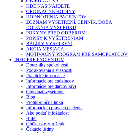
OBJEDNAŤ SA
KDE NÁS NÁJDETE
ORDINAČNÉ HODINY
HODNOTENIA PACIENTOV
ZOZNAM VYŠETRENÍ, CENNÍK, DOBA
DODANIA VÝSLEDKU
POKYNY PRED ODBEROM
POPISY K VYŠETRENIAM
BALÍKY VYŠETRENÍ
AKCIA MESIACA
MOTIVAČNÝ PROGRAM PRE SAMOPLATCOV
INFO PRE PACIENTOV
Dotazníky spokojnosti
Poďakovania a sťažnosti
Praktické informácie
Informácie pre cudzincov
Informácie pre darcov krvi
Objednať vyšetrenie
Blog
Protikorupčná linka
Informácie o právach pacienta
Ako podať infožiadosť
Bufet
Občianske združenie
Čakacie listiny