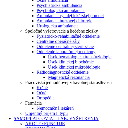
Očná ambulancia
Psychiatrická ambulancia
Psychologická ambulancia
Ambulancia rýchlej lekárskej pomoci
Ambulancia úrazovej chirurgie
Urologická ambulancia
Spoločné vyšetrovacie a liečebne zložky
Fyziatricko-rehabilitačné oddelenie
Centrálne operačné sály
Oddelenie centrálnej sterilizácie
Oddelenie laboratórnej medicíny
Úsek hematológie a transfuziológie
Úsek klinickej biochémie
Úsek klinickej mikrobiológie
Rádiodiagnostické oddelenie
Magnetická rezonancia
Pracoviská jednodňovej zdravotnej starostlivosti
Krčné
Očné
Ortopédia
Farmácia
Nemocničná lekáreň
Urgentný príjem I. typu
SAMOPLATCOVIA – LAB. VYŠETRENIA
AKO TO FUNGUJE