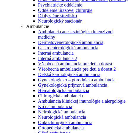
Psychiatrické oddelenie
Oddelenie úrazovej chirurgie
Dialyzačné stredisko
Neurologický stacionár
Ambulancie
Ambulancia anesteziológie a intenzívnej
medicíny
Dermatovenerologická ambulancia
Gastroenterologická ambulancia
Interná ambulancia
Interná ambulancia 2
Všeobecná ambulancia pre deti a dorast
Všeobecná ambulancia pre deti a dorast 2
Detská kardiologická ambulancia
Gynekologicko – pôrodnícka ambulancia
Gynekologická príjmová ambulancia
Hematologická ambulancia
Chirurgická ambulancia
Ambulancia klinickej imunológie a alergológie
Krčná ambulancia
Nefrologická ambulancia
Neurologická ambulancia
Onkochirurgická ambulancia
Ortopedická ambulancia