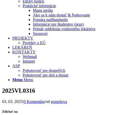
Etický kódex
Praktické informácie
Mapa areálu
Ako sa k nám dostať & Parkovanie
Ponuka nadštandardu
Informácie pre študentov (prax)
Primár oddelenia vnútorného lekárstva
Sponzori
PROJEKTY
Projekty z EÚ
LEKÁREŇ
KONTAKTY
Webmail
Intranet
ASP
Pohotovosť pre dospelých
Pohotovosť pre deti a dorast
Menu
Menu
2025VL0316
03. 03. 2025
/
0 Komentáre
/
od
gomolova
Zdielať na