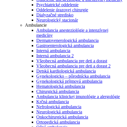
Psychiatrické oddelenie
Oddelenie úrazovej chirurgie
Dialyzačné stredisko
Neurologický stacionár
Ambulancie
Ambulancia anesteziológie a intenzívnej
medicíny
Dermatovenerologická ambulancia
Gastroenterologická ambulancia
Interná ambulancia
Interná ambulancia 2
Všeobecná ambulancia pre deti a dorast
Všeobecná ambulancia pre deti a dorast 2
Detská kardiologická ambulancia
Gynekologicko – pôrodnícka ambulancia
Gynekologická príjmová ambulancia
Hematologická ambulancia
Chirurgická ambulancia
Ambulancia klinickej imunológie a alergológie
Krčná ambulancia
Nefrologická ambulancia
Neurologická ambulancia
Onkochirurgická ambulancia
Ortopedická ambulancia