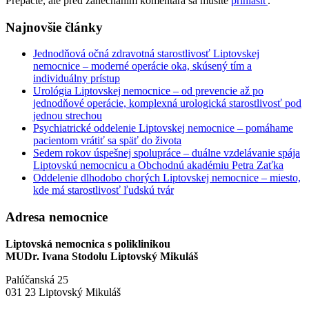
Prepáčte, ale pred zanechaním komentára sa musíte
prihlásiť
.
Najnovšie články
Jednodňová očná zdravotná starostlivosť Liptovskej
nemocnice – moderné operácie oka, skúsený tím a
individuálny prístup
Urológia Liptovskej nemocnice – od prevencie až po
jednodňové operácie, komplexná urologická starostlivosť pod
jednou strechou
Psychiatrické oddelenie Liptovskej nemocnice – pomáhame
pacientom vrátiť sa späť do života
Sedem rokov úspešnej spolupráce – duálne vzdelávanie spája
Liptovskú nemocnicu a Obchodnú akadémiu Petra Zaťka
Oddelenie dlhodobo chorých Liptovskej nemocnice – miesto,
kde má starostlivosť ľudskú tvár
Adresa nemocnice
Liptovská nemocnica s poliklinikou
MUDr. Ivana Stodolu Liptovský Mikuláš
Palúčanská 25
031 23 Liptovský Mikuláš