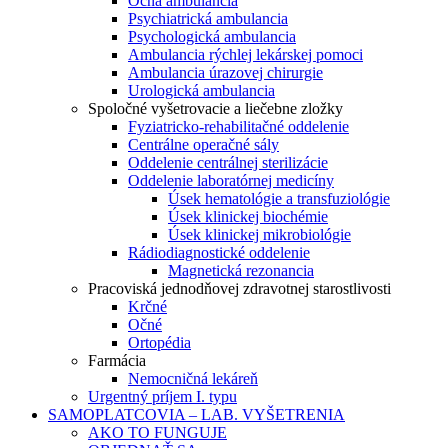
Očná ambulancia
Psychiatrická ambulancia
Psychologická ambulancia
Ambulancia rýchlej lekárskej pomoci
Ambulancia úrazovej chirurgie
Urologická ambulancia
Spoločné vyšetrovacie a liečebne zložky
Fyziatricko-rehabilitačné oddelenie
Centrálne operačné sály
Oddelenie centrálnej sterilizácie
Oddelenie laboratórnej medicíny
Úsek hematológie a transfuziológie
Úsek klinickej biochémie
Úsek klinickej mikrobiológie
Rádiodiagnostické oddelenie
Magnetická rezonancia
Pracoviská jednodňovej zdravotnej starostlivosti
Krčné
Očné
Ortopédia
Farmácia
Nemocničná lekáreň
Urgentný príjem I. typu
SAMOPLATCOVIA – LAB. VYŠETRENIA
AKO TO FUNGUJE