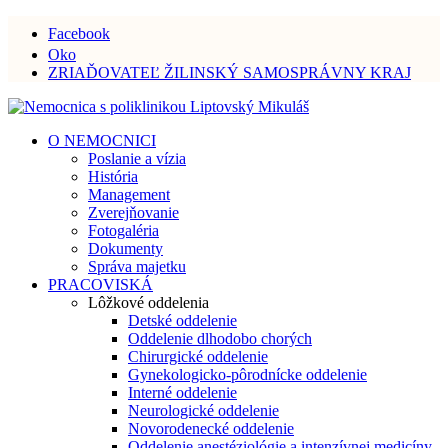
Facebook
Oko
ZRIAĎOVATEĽ ŽILINSKÝ SAMOSPRÁVNY KRAJ
O NEMOCNICI
Poslanie a vízia
História
Management
Zverejňovanie
Fotogaléria
Dokumenty
Správa majetku
PRACOVISKÁ
Lôžkové oddelenia
Detské oddelenie
Oddelenie dlhodobo chorých
Chirurgické oddelenie
Gynekologicko-pôrodnícke oddelenie
Interné oddelenie
Neurologické oddelenie
Novorodenecké oddelenie
Oddelenie anestéziológie a intenzívnej medicíny