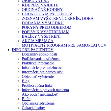
OBJEDNAŤ SA
KDE NÁS NÁJDETE
ORDINAČNÉ HODINY
HODNOTENIA PACIENTOV
ZOZNAM VYŠETRENÍ, CENNÍK, DOBA
DODANIA VÝSLEDKU
POKYNY PRED ODBEROM
POPISY K VYŠETRENIAM
BALÍKY VYŠETRENÍ
AKCIA MESIACA
MOTIVAČNÝ PROGRAM PRE SAMOPLATCOV
INFO PRE PACIENTOV
Dotazníky spokojnosti
Poďakovania a sťažnosti
Praktické informácie
Informácie pre cudzincov
Informácie pre darcov krvi
Objednať vyšetrenie
Blog
Protikorupčná linka
Informácie o právach pacienta
Ako podať infožiadosť
Bufet
Občianske združenie
Čakacie listiny