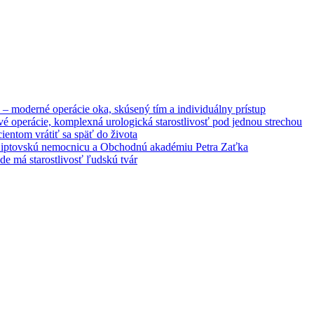
– moderné operácie oka, skúsený tím a individuálny prístup
é operácie, komplexná urologická starostlivosť pod jednou strechou
entom vrátiť sa späť do života
 Liptovskú nemocnicu a Obchodnú akadémiu Petra Zaťka
e má starostlivosť ľudskú tvár