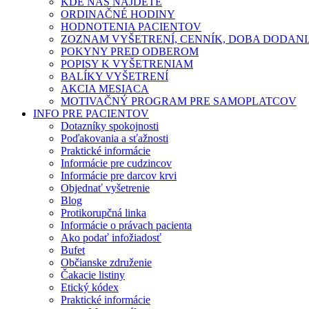
KDE NÁS NÁJDETE
ORDINAČNÉ HODINY
HODNOTENIA PACIENTOV
ZOZNAM VYŠETRENÍ, CENNÍK, DOBA DODAN
POKYNY PRED ODBEROM
POPISY K VYŠETRENIAM
BALÍKY VYŠETRENÍ
AKCIA MESIACA
MOTIVAČNÝ PROGRAM PRE SAMOPLATCOV
INFO PRE PACIENTOV
Dotazníky spokojnosti
Poďakovania a sťažnosti
Praktické informácie
Informácie pre cudzincov
Informácie pre darcov krvi
Objednať vyšetrenie
Blog
Protikorupčná linka
Informácie o právach pacienta
Ako podať infožiadosť
Bufet
Občianske združenie
Čakacie listiny
Etický kódex
Praktické informácie