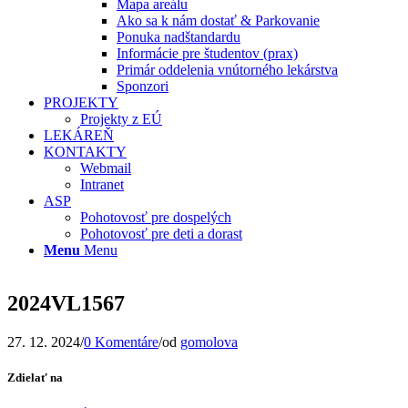
Mapa areálu
Ako sa k nám dostať & Parkovanie
Ponuka nadštandardu
Informácie pre študentov (prax)
Primár oddelenia vnútorného lekárstva
Sponzori
PROJEKTY
Projekty z EÚ
LEKÁREŇ
KONTAKTY
Webmail
Intranet
ASP
Pohotovosť pre dospelých
Pohotovosť pre deti a dorast
Menu
Menu
2024VL1567
27. 12. 2024
/
0 Komentáre
/
od
gomolova
Zdielať na