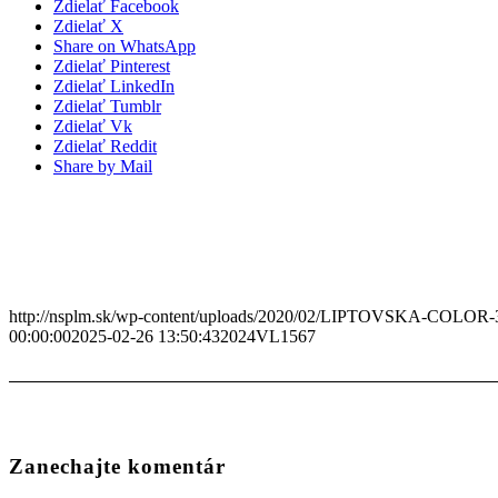
Zdielať Facebook
Zdielať X
Share on WhatsApp
Zdielať Pinterest
Zdielať LinkedIn
Zdielať Tumblr
Zdielať Vk
Zdielať Reddit
Share by Mail
http://nsplm.sk/wp-content/uploads/2020/02/LIPTOVSKA-COLOR-
00:00:00
2025-02-26 13:50:43
2024VL1567
Zanechajte komentár