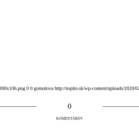
300x106.png
0
0
gomolova
http://nsplm.sk/wp-content/uploads/2
0
KOMENTÁROV