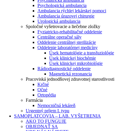
Psychiatrická ambulancia
Psychologická ambulancia
Ambulancia rýchlej lekárskej pomoci
Ambulancia úrazovej chirurgie
Urologická ambulancia
Spoločné vyšetrovacie a liečebne zložky
Fyziatricko-rehabilitačné oddelenie
Centrálne operačné sály
Oddelenie centrálnej sterilizácie
Oddelenie laboratórnej medicíny
Úsek hematológie a transfuziológie
Úsek klinickej biochémie
Úsek klinickej mikrobiológie
Rádiodiagnostické oddelenie
Magnetická rezonancia
Pracoviská jednodňovej zdravotnej starostlivosti
Krčné
Očné
Ortopédia
Farmácia
Nemocničná lekáreň
Urgentný príjem I. typu
SAMOPLATCOVIA – LAB. VYŠETRENIA
AKO TO FUNGUJE
OBJEDNAŤ SA