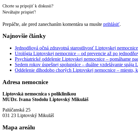
Chcete sa pripojiť k diskusii?
Neváhajte prispieť!
Prepáčte, ale pred zanechaním komentára sa musíte
prihlásiť
.
Najnovšie články
Jednodňová očná zdravotná starostlivosť Liptovskej nemocnice 
Urológia Liptovskej nemocnice – od prevencie až po jednodňov
Psychiatrické oddelenie Liptovskej nemocnice – pomáhame paci
Sedem rokov úspešnej spolupráce – duálne vzdelávanie spája
Oddelenie dlhodobo chorých Liptovskej nemocnice – miesto, kd
Adresa nemocnice
Liptovská nemocnica s poliklinikou
MUDr. Ivana Stodolu Liptovský Mikuláš
Palúčanská 25
031 23 Liptovský Mikuláš
Mapa areálu