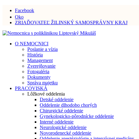
Facebook
Oko
ZRIAĎOVATEĽ ŽILINSKÝ SAMOSPRÁVNY KRAJ
O NEMOCNICI
Poslanie a vízia
História
Management
Zverejňovanie
Fotogaléria
Dokumenty
Správa majetku
PRACOVISKÁ
Lôžkové oddelenia
Detské oddelenie
Oddelenie dlhodobo chorých
Chirurgické oddelenie
Gynekologicko-pôrodnícke oddelenie
Interné oddelenie
Neurologické oddelenie
Novorodenecké oddelenie
Oddelenie anestéziológie a intenzívnej medicíny