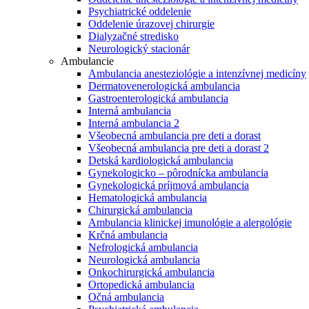
Psychiatrické oddelenie
Oddelenie úrazovej chirurgie
Dialyzačné stredisko
Neurologický stacionár
Ambulancie
Ambulancia anesteziológie a intenzívnej medicíny
Dermatovenerologická ambulancia
Gastroenterologická ambulancia
Interná ambulancia
Interná ambulancia 2
Všeobecná ambulancia pre deti a dorast
Všeobecná ambulancia pre deti a dorast 2
Detská kardiologická ambulancia
Gynekologicko – pôrodnícka ambulancia
Gynekologická príjmová ambulancia
Hematologická ambulancia
Chirurgická ambulancia
Ambulancia klinickej imunológie a alergológie
Krčná ambulancia
Nefrologická ambulancia
Neurologická ambulancia
Onkochirurgická ambulancia
Ortopedická ambulancia
Očná ambulancia