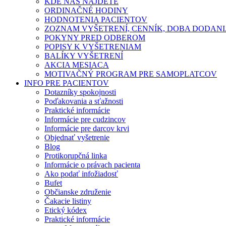
KDE NÁS NÁJDETE
ORDINAČNÉ HODINY
HODNOTENIA PACIENTOV
ZOZNAM VYŠETRENÍ, CENNÍK, DOBA DODAN
POKYNY PRED ODBEROM
POPISY K VYŠETRENIAM
BALÍKY VYŠETRENÍ
AKCIA MESIACA
MOTIVAČNÝ PROGRAM PRE SAMOPLATCOV
INFO PRE PACIENTOV
Dotazníky spokojnosti
Poďakovania a sťažnosti
Praktické informácie
Informácie pre cudzincov
Informácie pre darcov krvi
Objednať vyšetrenie
Blog
Protikorupčná linka
Informácie o právach pacienta
Ako podať infožiadosť
Bufet
Občianske združenie
Čakacie listiny
Etický kódex
Praktické informácie