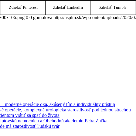
Zdielať Pinterest
Zdielať LinkedIn
Zdielať Tumblr
300x106.png
0
0
gomolova
http://nsplm.sk/wp-content/uploads/2
– moderné operácie oka, skúsený tím a individuálny prístup
é operácie, komplexná urologická starostlivosť pod jednou strechou
entom vrátiť sa späť do života
 Liptovskú nemocnicu a Obchodnú akadémiu Petra Zaťka
e má starostlivosť ľudskú tvár