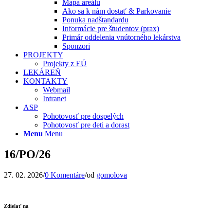
Mapa areálu
Ako sa k nám dostať & Parkovanie
Ponuka nadštandardu
Informácie pre študentov (prax)
Primár oddelenia vnútorného lekárstva
Sponzori
PROJEKTY
Projekty z EÚ
LEKÁREŇ
KONTAKTY
Webmail
Intranet
ASP
Pohotovosť pre dospelých
Pohotovosť pre deti a dorast
Menu
Menu
16/PO/26
27. 02. 2026
/
0 Komentáre
/
od
gomolova
Zdielať na