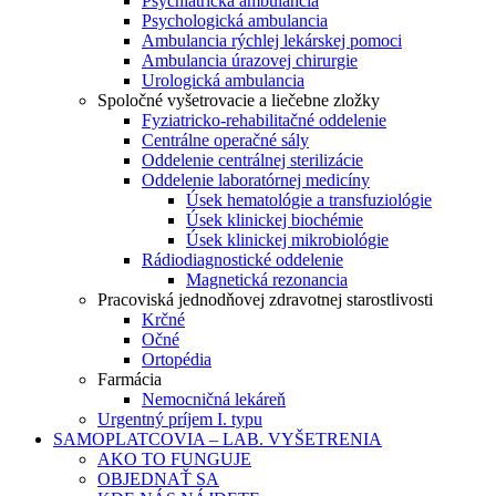
Psychiatrická ambulancia
Psychologická ambulancia
Ambulancia rýchlej lekárskej pomoci
Ambulancia úrazovej chirurgie
Urologická ambulancia
Spoločné vyšetrovacie a liečebne zložky
Fyziatricko-rehabilitačné oddelenie
Centrálne operačné sály
Oddelenie centrálnej sterilizácie
Oddelenie laboratórnej medicíny
Úsek hematológie a transfuziológie
Úsek klinickej biochémie
Úsek klinickej mikrobiológie
Rádiodiagnostické oddelenie
Magnetická rezonancia
Pracoviská jednodňovej zdravotnej starostlivosti
Krčné
Očné
Ortopédia
Farmácia
Nemocničná lekáreň
Urgentný príjem I. typu
SAMOPLATCOVIA – LAB. VYŠETRENIA
AKO TO FUNGUJE
OBJEDNAŤ SA