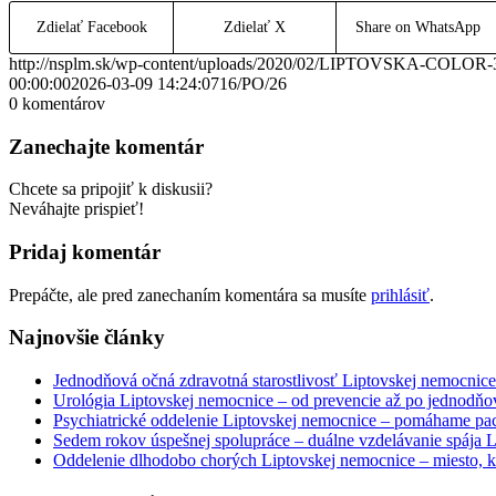
Zdielať Facebook
Zdielať X
Share on WhatsApp
http://nsplm.sk/wp-content/uploads/2020/02/LIPTOVSKA-COLOR-
00:00:00
2026-03-09 14:24:07
16/PO/26
0
komentárov
Zanechajte komentár
Chcete sa pripojiť k diskusii?
Neváhajte prispieť!
Pridaj komentár
Prepáčte, ale pred zanechaním komentára sa musíte
prihlásiť
.
Najnovšie články
Jednodňová očná zdravotná starostlivosť Liptovskej nemocnice 
Urológia Liptovskej nemocnice – od prevencie až po jednodňov
Psychiatrické oddelenie Liptovskej nemocnice – pomáhame paci
Sedem rokov úspešnej spolupráce – duálne vzdelávanie spája
Oddelenie dlhodobo chorých Liptovskej nemocnice – miesto, kd