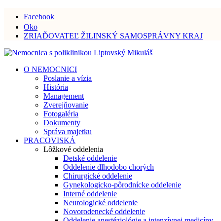
Facebook
Oko
ZRIAĎOVATEĽ ŽILINSKÝ SAMOSPRÁVNY KRAJ
O NEMOCNICI
Poslanie a vízia
História
Management
Zverejňovanie
Fotogaléria
Dokumenty
Správa majetku
PRACOVISKÁ
Lôžkové oddelenia
Detské oddelenie
Oddelenie dlhodobo chorých
Chirurgické oddelenie
Gynekologicko-pôrodnícke oddelenie
Interné oddelenie
Neurologické oddelenie
Novorodenecké oddelenie
Oddelenie anestéziológie a intenzívnej medicíny