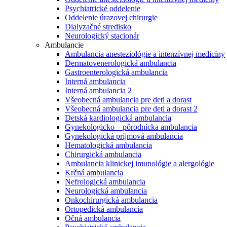
Psychiatrické oddelenie
Oddelenie úrazovej chirurgie
Dialyzačné stredisko
Neurologický stacionár
Ambulancie
Ambulancia anesteziológie a intenzívnej medicíny
Dermatovenerologická ambulancia
Gastroenterologická ambulancia
Interná ambulancia
Interná ambulancia 2
Všeobecná ambulancia pre deti a dorast
Všeobecná ambulancia pre deti a dorast 2
Detská kardiologická ambulancia
Gynekologicko – pôrodnícka ambulancia
Gynekologická príjmová ambulancia
Hematologická ambulancia
Chirurgická ambulancia
Ambulancia klinickej imunológie a alergológie
Krčná ambulancia
Nefrologická ambulancia
Neurologická ambulancia
Onkochirurgická ambulancia
Ortopedická ambulancia
Očná ambulancia