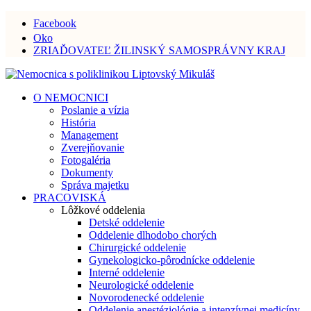
Facebook
Oko
ZRIAĎOVATEĽ ŽILINSKÝ SAMOSPRÁVNY KRAJ
O NEMOCNICI
Poslanie a vízia
História
Management
Zverejňovanie
Fotogaléria
Dokumenty
Správa majetku
PRACOVISKÁ
Lôžkové oddelenia
Detské oddelenie
Oddelenie dlhodobo chorých
Chirurgické oddelenie
Gynekologicko-pôrodnícke oddelenie
Interné oddelenie
Neurologické oddelenie
Novorodenecké oddelenie
Oddelenie anestéziológie a intenzívnej medicíny