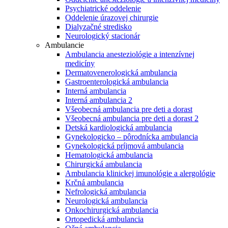
Psychiatrické oddelenie
Oddelenie úrazovej chirurgie
Dialyzačné stredisko
Neurologický stacionár
Ambulancie
Ambulancia anesteziológie a intenzívnej
medicíny
Dermatovenerologická ambulancia
Gastroenterologická ambulancia
Interná ambulancia
Interná ambulancia 2
Všeobecná ambulancia pre deti a dorast
Všeobecná ambulancia pre deti a dorast 2
Detská kardiologická ambulancia
Gynekologicko – pôrodnícka ambulancia
Gynekologická príjmová ambulancia
Hematologická ambulancia
Chirurgická ambulancia
Ambulancia klinickej imunológie a alergológie
Krčná ambulancia
Nefrologická ambulancia
Neurologická ambulancia
Onkochirurgická ambulancia
Ortopedická ambulancia