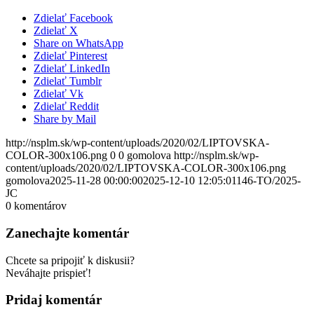
Zdielať Facebook
Zdielať X
Share on WhatsApp
Zdielať Pinterest
Zdielať LinkedIn
Zdielať Tumblr
Zdielať Vk
Zdielať Reddit
Share by Mail
http://nsplm.sk/wp-content/uploads/2020/02/LIPTOVSKA-
COLOR-300x106.png
0
0
gomolova
http://nsplm.sk/wp-
content/uploads/2020/02/LIPTOVSKA-COLOR-300x106.png
gomolova
2025-11-28 00:00:00
2025-12-10 12:05:01
146-TO/2025-
JC
0
komentárov
Zanechajte komentár
Chcete sa pripojiť k diskusii?
Neváhajte prispieť!
Pridaj komentár