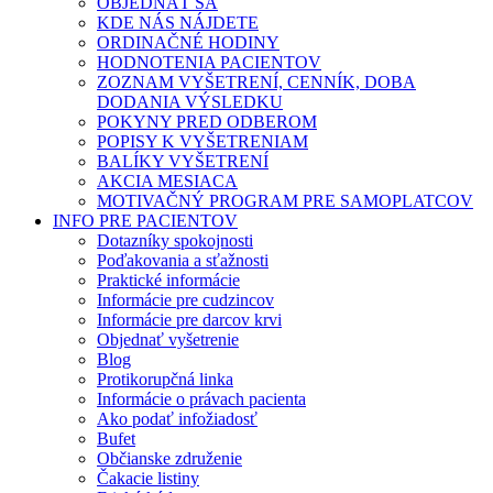
OBJEDNAŤ SA
KDE NÁS NÁJDETE
ORDINAČNÉ HODINY
HODNOTENIA PACIENTOV
ZOZNAM VYŠETRENÍ, CENNÍK, DOBA
DODANIA VÝSLEDKU
POKYNY PRED ODBEROM
POPISY K VYŠETRENIAM
BALÍKY VYŠETRENÍ
AKCIA MESIACA
MOTIVAČNÝ PROGRAM PRE SAMOPLATCOV
INFO PRE PACIENTOV
Dotazníky spokojnosti
Poďakovania a sťažnosti
Praktické informácie
Informácie pre cudzincov
Informácie pre darcov krvi
Objednať vyšetrenie
Blog
Protikorupčná linka
Informácie o právach pacienta
Ako podať infožiadosť
Bufet
Občianske združenie
Čakacie listiny