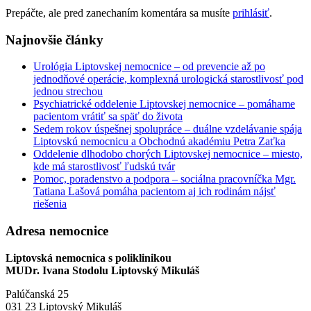
Prepáčte, ale pred zanechaním komentára sa musíte
prihlásiť
.
Najnovšie články
Urológia Liptovskej nemocnice – od prevencie až po
jednodňové operácie, komplexná urologická starostlivosť pod
jednou strechou
Psychiatrické oddelenie Liptovskej nemocnice – pomáhame
pacientom vrátiť sa späť do života
Sedem rokov úspešnej spolupráce – duálne vzdelávanie spája
Liptovskú nemocnicu a Obchodnú akadémiu Petra Zaťka
Oddelenie dlhodobo chorých Liptovskej nemocnice – miesto,
kde má starostlivosť ľudskú tvár
Pomoc, poradenstvo a podpora – sociálna pracovníčka Mgr.
Tatiana Lašová pomáha pacientom aj ich rodinám nájsť
riešenia
Adresa nemocnice
Liptovská nemocnica s poliklinikou
MUDr. Ivana Stodolu Liptovský Mikuláš
Palúčanská 25
031 23 Liptovský Mikuláš