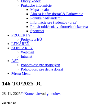
Etický kódex
Praktické informácie
Mapa areálu
Ako sa k nám dostať & Parkovanie
Ponuka nadštandardu
Informácie pre študentov (prax)
Primár oddelenia vnútorného lekárstva
Sponzori
PROJEKTY
Projekty z EÚ
LEKÁREŇ
KONTAKTY
Webmail
Intranet
ASP
Pohotovosť pre dospelých
Pohotovosť pre deti a dorast
Menu
Menu
146-TO/2025-JC
28. 11. 2025
/
0 Komentáre
/
od
gomolova
Zdielať na