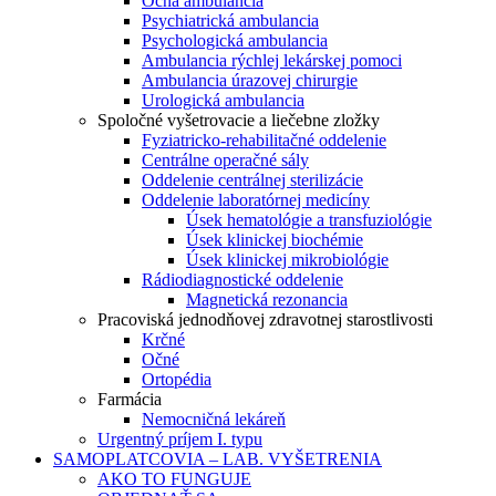
Očná ambulancia
Psychiatrická ambulancia
Psychologická ambulancia
Ambulancia rýchlej lekárskej pomoci
Ambulancia úrazovej chirurgie
Urologická ambulancia
Spoločné vyšetrovacie a liečebne zložky
Fyziatricko-rehabilitačné oddelenie
Centrálne operačné sály
Oddelenie centrálnej sterilizácie
Oddelenie laboratórnej medicíny
Úsek hematológie a transfuziológie
Úsek klinickej biochémie
Úsek klinickej mikrobiológie
Rádiodiagnostické oddelenie
Magnetická rezonancia
Pracoviská jednodňovej zdravotnej starostlivosti
Krčné
Očné
Ortopédia
Farmácia
Nemocničná lekáreň
Urgentný príjem I. typu
SAMOPLATCOVIA – LAB. VYŠETRENIA
AKO TO FUNGUJE