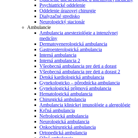
Psychiatrické oddelenie
Oddelenie úrazovej chirurgie
Dialyzačné stredisko
Neurologický stacionár
Ambulancie
Ambulancia anesteziológie a intenzívnej
medicíny
Dermatovenerologická ambulancia
Gastroenterologická ambulancia
Interná ambulancia
Interná ambulancia 2
Všeobecná ambulancia pre deti a dorast
Všeobecná ambulancia pre deti a dorast 2
Detská kardiologická ambulancia
Gynekologicko – pôrodnícka ambulancia
Gynekologická príjmová ambulancia
Hematologická ambulancia
Chirurgická ambulancia
Ambulancia klinickej imunológie a alergológie
Krčná ambulancia
Nefrologická ambulancia
Neurologická ambulancia
Onkochirurgická ambulancia
Ortopedická ambulancia