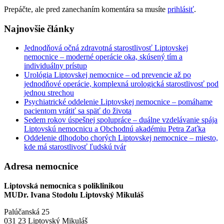
Prepáčte, ale pred zanechaním komentára sa musíte
prihlásiť
.
Najnovšie články
Jednodňová očná zdravotná starostlivosť Liptovskej
nemocnice – moderné operácie oka, skúsený tím a
individuálny prístup
Urológia Liptovskej nemocnice – od prevencie až po
jednodňové operácie, komplexná urologická starostlivosť pod
jednou strechou
Psychiatrické oddelenie Liptovskej nemocnice – pomáhame
pacientom vrátiť sa späť do života
Sedem rokov úspešnej spolupráce – duálne vzdelávanie spája
Liptovskú nemocnicu a Obchodnú akadémiu Petra Zaťka
Oddelenie dlhodobo chorých Liptovskej nemocnice – miesto,
kde má starostlivosť ľudskú tvár
Adresa nemocnice
Liptovská nemocnica s poliklinikou
MUDr. Ivana Stodolu Liptovský Mikuláš
Palúčanská 25
031 23 Liptovský Mikuláš