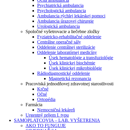
Očná ambulancia
Psychiatrická ambulancia
Psychologická ambulancia
Ambulancia rýchlej lekárskej pomoci
Ambulancia úrazovej chirurgie
Urologická ambulancia
Spoločné vyšetrovacie a liečebne zložky
Fyziatricko-rehabilitačné oddelenie
Centrálne operačné sály
Oddelenie centrálnej sterilizácie
Oddelenie laboratórnej medicíny
Úsek hematológie a transfuziológie
Úsek klinickej biochémie
Úsek klinickej mikrobiológie
Rádiodiagnostické oddelenie
Magnetická rezonancia
Pracoviská jednodňovej zdravotnej starostlivosti
Krčné
Očné
Ortopédia
Farmácia
Nemocničná lekáreň
Urgentný príjem I. typu
SAMOPLATCOVIA – LAB. VYŠETRENIA
AKO TO FUNGUJE