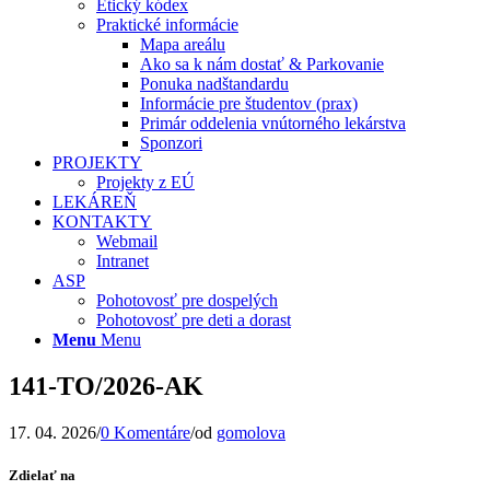
Etický kódex
Praktické informácie
Mapa areálu
Ako sa k nám dostať & Parkovanie
Ponuka nadštandardu
Informácie pre študentov (prax)
Primár oddelenia vnútorného lekárstva
Sponzori
PROJEKTY
Projekty z EÚ
LEKÁREŇ
KONTAKTY
Webmail
Intranet
ASP
Pohotovosť pre dospelých
Pohotovosť pre deti a dorast
Menu
Menu
141-TO/2026-AK
17. 04. 2026
/
0 Komentáre
/
od
gomolova
Zdielať na