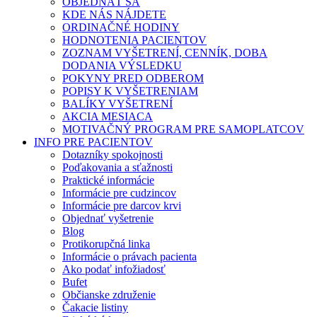
OBJEDNAŤ SA
KDE NÁS NÁJDETE
ORDINAČNÉ HODINY
HODNOTENIA PACIENTOV
ZOZNAM VYŠETRENÍ, CENNÍK, DOBA
DODANIA VÝSLEDKU
POKYNY PRED ODBEROM
POPISY K VYŠETRENIAM
BALÍKY VYŠETRENÍ
AKCIA MESIACA
MOTIVAČNÝ PROGRAM PRE SAMOPLATCOV
INFO PRE PACIENTOV
Dotazníky spokojnosti
Poďakovania a sťažnosti
Praktické informácie
Informácie pre cudzincov
Informácie pre darcov krvi
Objednať vyšetrenie
Blog
Protikorupčná linka
Informácie o právach pacienta
Ako podať infožiadosť
Bufet
Občianske združenie
Čakacie listiny