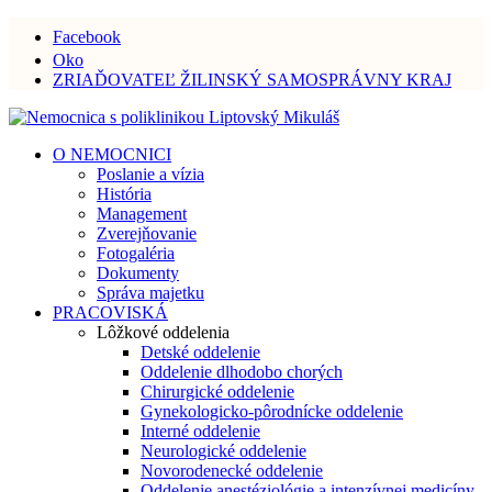
Facebook
Oko
ZRIAĎOVATEĽ ŽILINSKÝ SAMOSPRÁVNY KRAJ
O NEMOCNICI
Poslanie a vízia
História
Management
Zverejňovanie
Fotogaléria
Dokumenty
Správa majetku
PRACOVISKÁ
Lôžkové oddelenia
Detské oddelenie
Oddelenie dlhodobo chorých
Chirurgické oddelenie
Gynekologicko-pôrodnícke oddelenie
Interné oddelenie
Neurologické oddelenie
Novorodenecké oddelenie
Oddelenie anestéziológie a intenzívnej medicíny