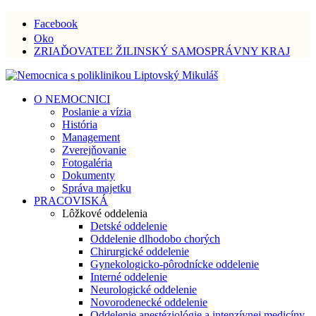
Facebook
Oko
ZRIAĎOVATEĽ ŽILINSKÝ SAMOSPRÁVNY KRAJ
O NEMOCNICI
Poslanie a vízia
História
Management
Zverejňovanie
Fotogaléria
Dokumenty
Správa majetku
PRACOVISKÁ
Lôžkové oddelenia
Detské oddelenie
Oddelenie dlhodobo chorých
Chirurgické oddelenie
Gynekologicko-pôrodnícke oddelenie
Interné oddelenie
Neurologické oddelenie
Novorodenecké oddelenie
Oddelenie anestéziológie a intenzívnej medicíny