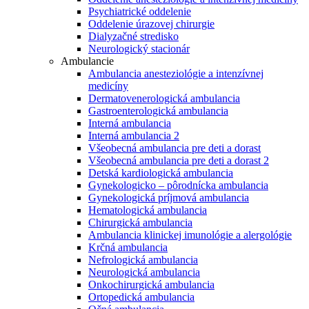
Psychiatrické oddelenie
Oddelenie úrazovej chirurgie
Dialyzačné stredisko
Neurologický stacionár
Ambulancie
Ambulancia anesteziológie a intenzívnej
medicíny
Dermatovenerologická ambulancia
Gastroenterologická ambulancia
Interná ambulancia
Interná ambulancia 2
Všeobecná ambulancia pre deti a dorast
Všeobecná ambulancia pre deti a dorast 2
Detská kardiologická ambulancia
Gynekologicko – pôrodnícka ambulancia
Gynekologická príjmová ambulancia
Hematologická ambulancia
Chirurgická ambulancia
Ambulancia klinickej imunológie a alergológie
Krčná ambulancia
Nefrologická ambulancia
Neurologická ambulancia
Onkochirurgická ambulancia
Ortopedická ambulancia