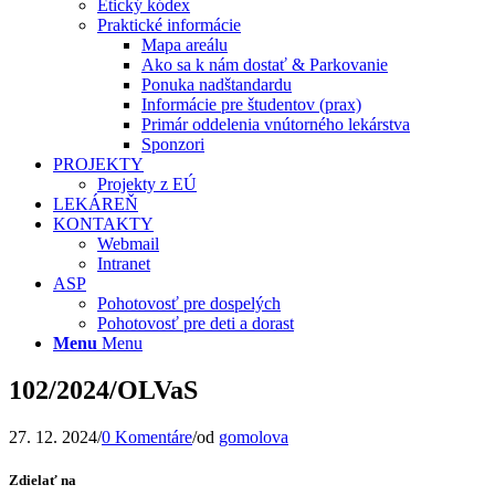
Etický kódex
Praktické informácie
Mapa areálu
Ako sa k nám dostať & Parkovanie
Ponuka nadštandardu
Informácie pre študentov (prax)
Primár oddelenia vnútorného lekárstva
Sponzori
PROJEKTY
Projekty z EÚ
LEKÁREŇ
KONTAKTY
Webmail
Intranet
ASP
Pohotovosť pre dospelých
Pohotovosť pre deti a dorast
Menu
Menu
102/2024/OLVaS
27. 12. 2024
/
0 Komentáre
/
od
gomolova
Zdielať na