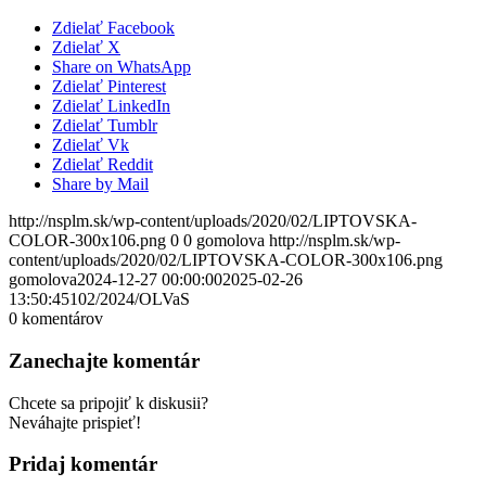
Zdielať Facebook
Zdielať X
Share on WhatsApp
Zdielať Pinterest
Zdielať LinkedIn
Zdielať Tumblr
Zdielať Vk
Zdielať Reddit
Share by Mail
http://nsplm.sk/wp-content/uploads/2020/02/LIPTOVSKA-
COLOR-300x106.png
0
0
gomolova
http://nsplm.sk/wp-
content/uploads/2020/02/LIPTOVSKA-COLOR-300x106.png
gomolova
2024-12-27 00:00:00
2025-02-26
13:50:45
102/2024/OLVaS
0
komentárov
Zanechajte komentár
Chcete sa pripojiť k diskusii?
Neváhajte prispieť!
Pridaj komentár