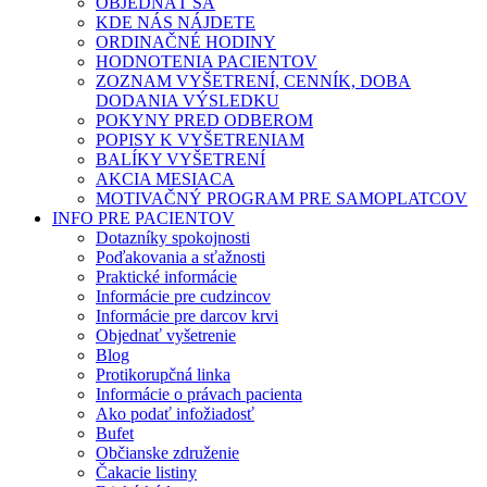
OBJEDNAŤ SA
KDE NÁS NÁJDETE
ORDINAČNÉ HODINY
HODNOTENIA PACIENTOV
ZOZNAM VYŠETRENÍ, CENNÍK, DOBA
DODANIA VÝSLEDKU
POKYNY PRED ODBEROM
POPISY K VYŠETRENIAM
BALÍKY VYŠETRENÍ
AKCIA MESIACA
MOTIVAČNÝ PROGRAM PRE SAMOPLATCOV
INFO PRE PACIENTOV
Dotazníky spokojnosti
Poďakovania a sťažnosti
Praktické informácie
Informácie pre cudzincov
Informácie pre darcov krvi
Objednať vyšetrenie
Blog
Protikorupčná linka
Informácie o právach pacienta
Ako podať infožiadosť
Bufet
Občianske združenie
Čakacie listiny