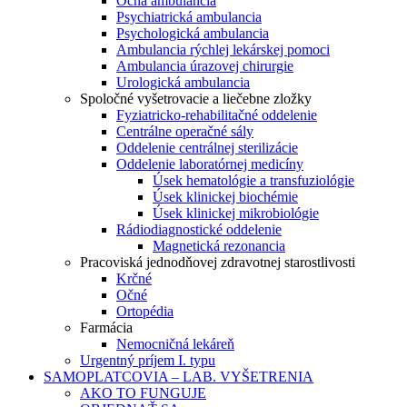
Očná ambulancia
Psychiatrická ambulancia
Psychologická ambulancia
Ambulancia rýchlej lekárskej pomoci
Ambulancia úrazovej chirurgie
Urologická ambulancia
Spoločné vyšetrovacie a liečebne zložky
Fyziatricko-rehabilitačné oddelenie
Centrálne operačné sály
Oddelenie centrálnej sterilizácie
Oddelenie laboratórnej medicíny
Úsek hematológie a transfuziológie
Úsek klinickej biochémie
Úsek klinickej mikrobiológie
Rádiodiagnostické oddelenie
Magnetická rezonancia
Pracoviská jednodňovej zdravotnej starostlivosti
Krčné
Očné
Ortopédia
Farmácia
Nemocničná lekáreň
Urgentný príjem I. typu
SAMOPLATCOVIA – LAB. VYŠETRENIA
AKO TO FUNGUJE