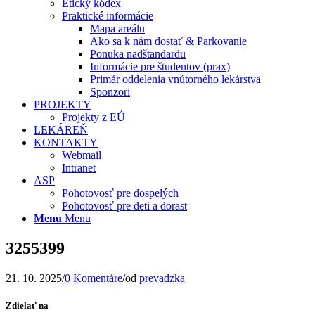
Etický kódex
Praktické informácie
Mapa areálu
Ako sa k nám dostať & Parkovanie
Ponuka nadštandardu
Informácie pre študentov (prax)
Primár oddelenia vnútorného lekárstva
Sponzori
PROJEKTY
Projekty z EÚ
LEKÁREŇ
KONTAKTY
Webmail
Intranet
ASP
Pohotovosť pre dospelých
Pohotovosť pre deti a dorast
Menu
Menu
3255399
21. 10. 2025
/
0 Komentáre
/
od
prevadzka
Zdielať na