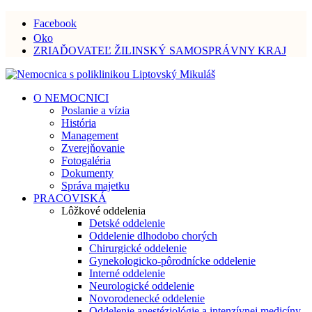
Facebook
Oko
ZRIAĎOVATEĽ ŽILINSKÝ SAMOSPRÁVNY KRAJ
O NEMOCNICI
Poslanie a vízia
História
Management
Zverejňovanie
Fotogaléria
Dokumenty
Správa majetku
PRACOVISKÁ
Lôžkové oddelenia
Detské oddelenie
Oddelenie dlhodobo chorých
Chirurgické oddelenie
Gynekologicko-pôrodnícke oddelenie
Interné oddelenie
Neurologické oddelenie
Novorodenecké oddelenie
Oddelenie anestéziológie a intenzívnej medicíny