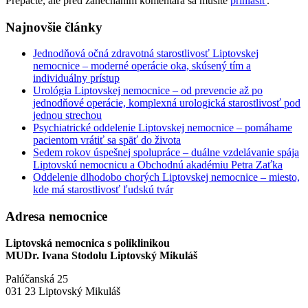
Prepáčte, ale pred zanechaním komentára sa musíte
prihlásiť
.
Najnovšie články
Jednodňová očná zdravotná starostlivosť Liptovskej
nemocnice – moderné operácie oka, skúsený tím a
individuálny prístup
Urológia Liptovskej nemocnice – od prevencie až po
jednodňové operácie, komplexná urologická starostlivosť pod
jednou strechou
Psychiatrické oddelenie Liptovskej nemocnice – pomáhame
pacientom vrátiť sa späť do života
Sedem rokov úspešnej spolupráce – duálne vzdelávanie spája
Liptovskú nemocnicu a Obchodnú akadémiu Petra Zaťka
Oddelenie dlhodobo chorých Liptovskej nemocnice – miesto,
kde má starostlivosť ľudskú tvár
Adresa nemocnice
Liptovská nemocnica s poliklinikou
MUDr. Ivana Stodolu Liptovský Mikuláš
Palúčanská 25
031 23 Liptovský Mikuláš