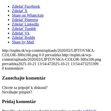
Zdielať Facebook
Zdielať X
Share on WhatsApp
Zdielať Pinterest
Zdielať LinkedIn
Zdielať Tumblr
Zdielať Vk
Zdielať Reddit
Share by Mail
http://nsplm.sk/wp-content/uploads/2020/02/LIPTOVSKA-
COLOR-300x106.png
0
0
prevadzka
http://nsplm.sk/wp-
content/uploads/2020/02/LIPTOVSKA-COLOR-300x106.png
prevadzka
2025-10-21 13:54:47
2025-10-21 13:54:47
3255399
0
komentárov
Zanechajte komentár
Chcete sa pripojiť k diskusii?
Neváhajte prispieť!
Pridaj komentár