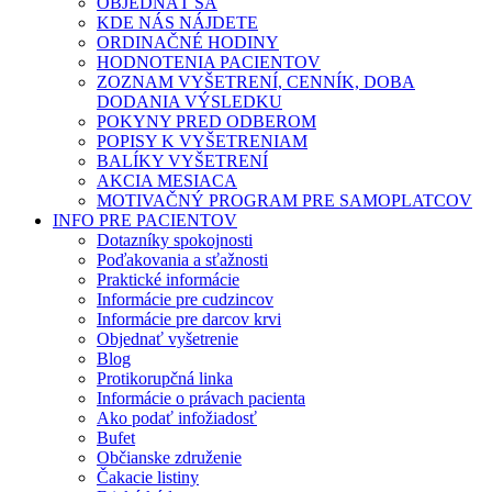
OBJEDNAŤ SA
KDE NÁS NÁJDETE
ORDINAČNÉ HODINY
HODNOTENIA PACIENTOV
ZOZNAM VYŠETRENÍ, CENNÍK, DOBA
DODANIA VÝSLEDKU
POKYNY PRED ODBEROM
POPISY K VYŠETRENIAM
BALÍKY VYŠETRENÍ
AKCIA MESIACA
MOTIVAČNÝ PROGRAM PRE SAMOPLATCOV
INFO PRE PACIENTOV
Dotazníky spokojnosti
Poďakovania a sťažnosti
Praktické informácie
Informácie pre cudzincov
Informácie pre darcov krvi
Objednať vyšetrenie
Blog
Protikorupčná linka
Informácie o právach pacienta
Ako podať infožiadosť
Bufet
Občianske združenie
Čakacie listiny