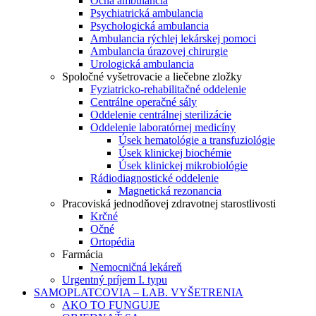
Očná ambulancia
Psychiatrická ambulancia
Psychologická ambulancia
Ambulancia rýchlej lekárskej pomoci
Ambulancia úrazovej chirurgie
Urologická ambulancia
Spoločné vyšetrovacie a liečebne zložky
Fyziatricko-rehabilitačné oddelenie
Centrálne operačné sály
Oddelenie centrálnej sterilizácie
Oddelenie laboratórnej medicíny
Úsek hematológie a transfuziológie
Úsek klinickej biochémie
Úsek klinickej mikrobiológie
Rádiodiagnostické oddelenie
Magnetická rezonancia
Pracoviská jednodňovej zdravotnej starostlivosti
Krčné
Očné
Ortopédia
Farmácia
Nemocničná lekáreň
Urgentný príjem I. typu
SAMOPLATCOVIA – LAB. VYŠETRENIA
AKO TO FUNGUJE