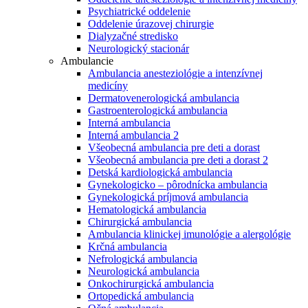
Psychiatrické oddelenie
Oddelenie úrazovej chirurgie
Dialyzačné stredisko
Neurologický stacionár
Ambulancie
Ambulancia anesteziológie a intenzívnej
medicíny
Dermatovenerologická ambulancia
Gastroenterologická ambulancia
Interná ambulancia
Interná ambulancia 2
Všeobecná ambulancia pre deti a dorast
Všeobecná ambulancia pre deti a dorast 2
Detská kardiologická ambulancia
Gynekologicko – pôrodnícka ambulancia
Gynekologická príjmová ambulancia
Hematologická ambulancia
Chirurgická ambulancia
Ambulancia klinickej imunológie a alergológie
Krčná ambulancia
Nefrologická ambulancia
Neurologická ambulancia
Onkochirurgická ambulancia
Ortopedická ambulancia