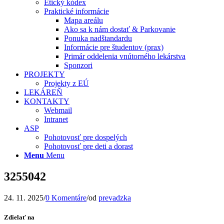
Etický kódex
Praktické informácie
Mapa areálu
Ako sa k nám dostať & Parkovanie
Ponuka nadštandardu
Informácie pre študentov (prax)
Primár oddelenia vnútorného lekárstva
Sponzori
PROJEKTY
Projekty z EÚ
LEKÁREŇ
KONTAKTY
Webmail
Intranet
ASP
Pohotovosť pre dospelých
Pohotovosť pre deti a dorast
Menu
Menu
3255042
24. 11. 2025
/
0 Komentáre
/
od
prevadzka
Zdielať na