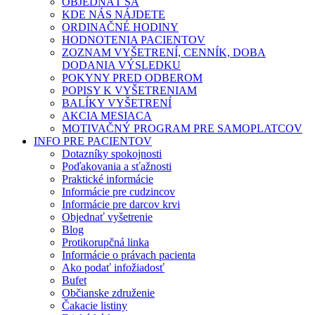
OBJEDNAŤ SA
KDE NÁS NÁJDETE
ORDINAČNÉ HODINY
HODNOTENIA PACIENTOV
ZOZNAM VYŠETRENÍ, CENNÍK, DOBA
DODANIA VÝSLEDKU
POKYNY PRED ODBEROM
POPISY K VYŠETRENIAM
BALÍKY VYŠETRENÍ
AKCIA MESIACA
MOTIVAČNÝ PROGRAM PRE SAMOPLATCOV
INFO PRE PACIENTOV
Dotazníky spokojnosti
Poďakovania a sťažnosti
Praktické informácie
Informácie pre cudzincov
Informácie pre darcov krvi
Objednať vyšetrenie
Blog
Protikorupčná linka
Informácie o právach pacienta
Ako podať infožiadosť
Bufet
Občianske združenie
Čakacie listiny