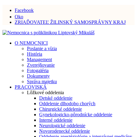
Facebook
Oko
ZRIAĎOVATEĽ ŽILINSKÝ SAMOSPRÁVNY KRAJ
O NEMOCNICI
Poslanie a vízia
História
Management
Zverejňovanie
Fotogaléria
Dokumenty
Správa majetku
PRACOVISKÁ
Lôžkové oddelenia
Detské oddelenie
Oddelenie dlhodobo chorých
Chirurgické oddelenie
Gynekologicko-pôrodnícke oddelenie
Interné oddelenie
Neurologické oddelenie
Novorodenecké oddelenie
Oddelenie anestéziológie a intenzívnej medicíny