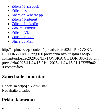
Zdielať Facebook
Zdielať X
Share on WhatsApp
Zdielať Pinterest
Zdielať LinkedIn
Zdielať Tumblr
Zdielať Vk
Zdielať Reddit
Share by Mail
http://nsplm.sk/wp-content/uploads/2020/02/LIPTOVSKA-
COLOR-300x106.png
0
0
prevadzka
http://nsplm.sk/wp-
content/uploads/2020/02/LIPTOVSKA-COLOR-300x106.png
prevadzka
2025-11-24 15:21:11
2025-11-24 15:21:12
3255042
0
komentárov
Zanechajte komentár
Chcete sa pripojiť k diskusii?
Neváhajte prispieť!
Pridaj komentár