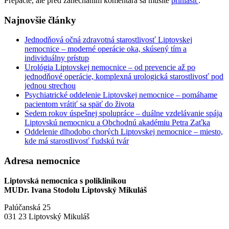
Prepáčte, ale pred zanechaním komentára sa musíte
prihlásiť
.
Najnovšie články
Jednodňová očná zdravotná starostlivosť Liptovskej
nemocnice – moderné operácie oka, skúsený tím a
individuálny prístup
Urológia Liptovskej nemocnice – od prevencie až po
jednodňové operácie, komplexná urologická starostlivosť pod
jednou strechou
Psychiatrické oddelenie Liptovskej nemocnice – pomáhame
pacientom vrátiť sa späť do života
Sedem rokov úspešnej spolupráce – duálne vzdelávanie spája
Liptovskú nemocnicu a Obchodnú akadémiu Petra Zaťka
Oddelenie dlhodobo chorých Liptovskej nemocnice – miesto,
kde má starostlivosť ľudskú tvár
Adresa nemocnice
Liptovská nemocnica s poliklinikou
MUDr. Ivana Stodolu Liptovský Mikuláš
Palúčanská 25
031 23 Liptovský Mikuláš