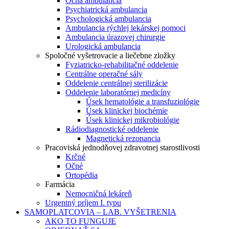
Očná ambulancia
Psychiatrická ambulancia
Psychologická ambulancia
Ambulancia rýchlej lekárskej pomoci
Ambulancia úrazovej chirurgie
Urologická ambulancia
Spoločné vyšetrovacie a liečebne zložky
Fyziatricko-rehabilitačné oddelenie
Centrálne operačné sály
Oddelenie centrálnej sterilizácie
Oddelenie laboratórnej medicíny
Úsek hematológie a transfuziológie
Úsek klinickej biochémie
Úsek klinickej mikrobiológie
Rádiodiagnostické oddelenie
Magnetická rezonancia
Pracoviská jednodňovej zdravotnej starostlivosti
Krčné
Očné
Ortopédia
Farmácia
Nemocničná lekáreň
Urgentný príjem I. typu
SAMOPLATCOVIA – LAB. VYŠETRENIA
AKO TO FUNGUJE