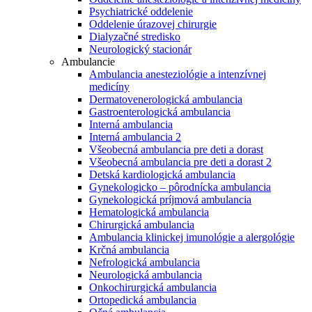
Psychiatrické oddelenie
Oddelenie úrazovej chirurgie
Dialyzačné stredisko
Neurologický stacionár
Ambulancie
Ambulancia anesteziológie a intenzívnej
medicíny
Dermatovenerologická ambulancia
Gastroenterologická ambulancia
Interná ambulancia
Interná ambulancia 2
Všeobecná ambulancia pre deti a dorast
Všeobecná ambulancia pre deti a dorast 2
Detská kardiologická ambulancia
Gynekologicko – pôrodnícka ambulancia
Gynekologická príjmová ambulancia
Hematologická ambulancia
Chirurgická ambulancia
Ambulancia klinickej imunológie a alergológie
Krčná ambulancia
Nefrologická ambulancia
Neurologická ambulancia
Onkochirurgická ambulancia
Ortopedická ambulancia