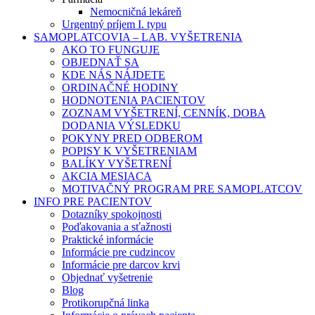
Nemocničná lekáreň
Urgentný príjem I. typu
SAMOPLATCOVIA – LAB. VYŠETRENIA
AKO TO FUNGUJE
OBJEDNAŤ SA
KDE NÁS NÁJDETE
ORDINAČNÉ HODINY
HODNOTENIA PACIENTOV
ZOZNAM VYŠETRENÍ, CENNÍK, DOBA
DODANIA VÝSLEDKU
POKYNY PRED ODBEROM
POPISY K VYŠETRENIAM
BALÍKY VYŠETRENÍ
AKCIA MESIACA
MOTIVAČNÝ PROGRAM PRE SAMOPLATCOV
INFO PRE PACIENTOV
Dotazníky spokojnosti
Poďakovania a sťažnosti
Praktické informácie
Informácie pre cudzincov
Informácie pre darcov krvi
Objednať vyšetrenie
Blog
Protikorupčná linka