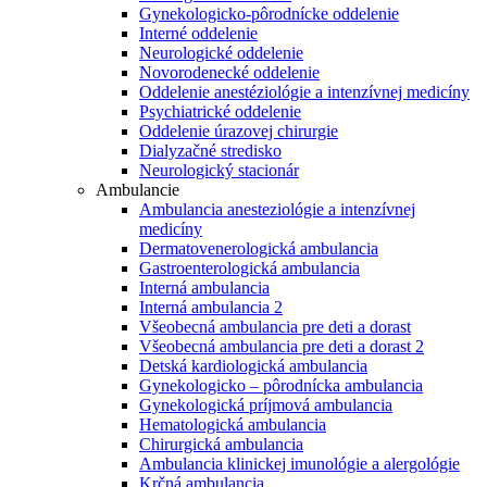
Gynekologicko-pôrodnícke oddelenie
Interné oddelenie
Neurologické oddelenie
Novorodenecké oddelenie
Oddelenie anestéziológie a intenzívnej medicíny
Psychiatrické oddelenie
Oddelenie úrazovej chirurgie
Dialyzačné stredisko
Neurologický stacionár
Ambulancie
Ambulancia anesteziológie a intenzívnej
medicíny
Dermatovenerologická ambulancia
Gastroenterologická ambulancia
Interná ambulancia
Interná ambulancia 2
Všeobecná ambulancia pre deti a dorast
Všeobecná ambulancia pre deti a dorast 2
Detská kardiologická ambulancia
Gynekologicko – pôrodnícka ambulancia
Gynekologická príjmová ambulancia
Hematologická ambulancia
Chirurgická ambulancia
Ambulancia klinickej imunológie a alergológie
Krčná ambulancia