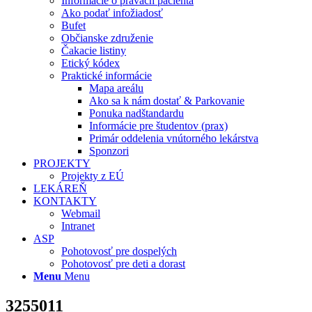
Informácie o právach pacienta
Ako podať infožiadosť
Bufet
Občianske združenie
Čakacie listiny
Etický kódex
Praktické informácie
Mapa areálu
Ako sa k nám dostať & Parkovanie
Ponuka nadštandardu
Informácie pre študentov (prax)
Primár oddelenia vnútorného lekárstva
Sponzori
PROJEKTY
Projekty z EÚ
LEKÁREŇ
KONTAKTY
Webmail
Intranet
ASP
Pohotovosť pre dospelých
Pohotovosť pre deti a dorast
Menu
Menu
3255011