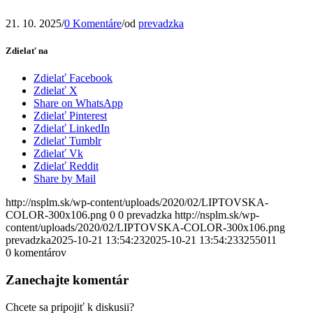
21. 10. 2025
/
0 Komentáre
/
od
prevadzka
Zdielať na
Zdielať Facebook
Zdielať X
Share on WhatsApp
Zdielať Pinterest
Zdielať LinkedIn
Zdielať Tumblr
Zdielať Vk
Zdielať Reddit
Share by Mail
http://nsplm.sk/wp-content/uploads/2020/02/LIPTOVSKA-
COLOR-300x106.png
0
0
prevadzka
http://nsplm.sk/wp-
content/uploads/2020/02/LIPTOVSKA-COLOR-300x106.png
prevadzka
2025-10-21 13:54:23
2025-10-21 13:54:23
3255011
0
komentárov
Zanechajte komentár
Chcete sa pripojiť k diskusii?