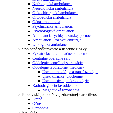
Nefrologická ambulancia
Neurologická ambulancia
Onkochirurgická ambulancia
Ortopedická ambulancia
Očná ambulancia
Psychiatrická ambulancia
Psychologická ambulancia
Ambulancia rýchlej lekárskej pomoci
Ambulancia úrazovej chirurgie
Urologická ambulancia
Spoločné vyšetrovacie a liečebne zložky
Fyziatricko-rehabilitačné oddelenie
Centrálne operačné sály
Oddelenie centrálnej sterilizácie
Oddelenie laboratórnej medicíny
Úsek hematológie a transfuziológie
Úsek klinickej biochémie
Úsek klinickej mikrobiológie
Rádiodiagnostické oddelenie
Magnetická rezonancia
Pracoviská jednodňovej zdravotnej starostlivosti
Krčné
Očné
Ortopédia
Farmácia