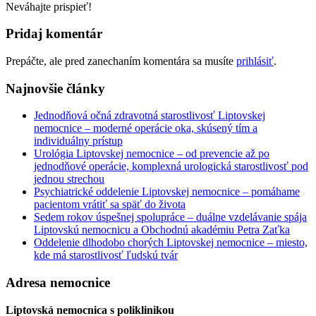
Neváhajte prispieť!
Pridaj komentár
Prepáčte, ale pred zanechaním komentára sa musíte
prihlásiť
.
Najnovšie články
Jednodňová očná zdravotná starostlivosť Liptovskej
nemocnice – moderné operácie oka, skúsený tím a
individuálny prístup
Urológia Liptovskej nemocnice – od prevencie až po
jednodňové operácie, komplexná urologická starostlivosť pod
jednou strechou
Psychiatrické oddelenie Liptovskej nemocnice – pomáhame
pacientom vrátiť sa späť do života
Sedem rokov úspešnej spolupráce – duálne vzdelávanie spája
Liptovskú nemocnicu a Obchodnú akadémiu Petra Zaťka
Oddelenie dlhodobo chorých Liptovskej nemocnice – miesto,
kde má starostlivosť ľudskú tvár
Adresa nemocnice
Liptovská nemocnica s poliklinikou