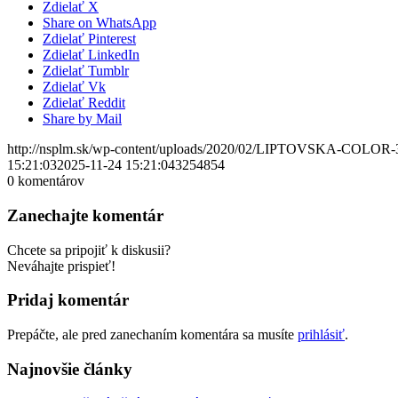
Zdielať X
Share on WhatsApp
Zdielať Pinterest
Zdielať LinkedIn
Zdielať Tumblr
Zdielať Vk
Zdielať Reddit
Share by Mail
http://nsplm.sk/wp-content/uploads/2020/02/LIPTOVSKA-COLOR-
15:21:03
2025-11-24 15:21:04
3254854
0
komentárov
Zanechajte komentár
Chcete sa pripojiť k diskusii?
Neváhajte prispieť!
Pridaj komentár
Prepáčte, ale pred zanechaním komentára sa musíte
prihlásiť
.
Najnovšie články