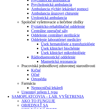
Psychiatrická ambulancia
Psychologická ambulancia
Ambulancia rýchlej lekárskej pomoci
Ambulancia úrazovej chirurgie
Urologická ambulancia
Spoločné vyšetrovacie a liečebne zložky
Fyziatricko-rehabilitačné oddelenie
Centrálne operačné sály
Oddelenie centrálnej sterilizácie
Oddelenie laboratórnej medicíny
Úsek hematológie a transfuziológie
Úsek klinickej biochémie
Úsek klinickej mikrobiológie
Rádiodiagnostické oddelenie
Magnetická rezonancia
Pracoviská jednodňovej zdravotnej starostlivosti
Krčné
Očné
Ortopédia
Farmácia
Nemocničná lekáreň
Urgentný príjem I. typu
SAMOPLATCOVIA – LAB. VYŠETRENIA
AKO TO FUNGUJE
OBJEDNAŤ SA