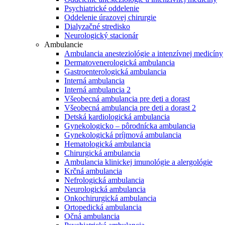
Psychiatrické oddelenie
Oddelenie úrazovej chirurgie
Dialyzačné stredisko
Neurologický stacionár
Ambulancie
Ambulancia anesteziológie a intenzívnej medicíny
Dermatovenerologická ambulancia
Gastroenterologická ambulancia
Interná ambulancia
Interná ambulancia 2
Všeobecná ambulancia pre deti a dorast
Všeobecná ambulancia pre deti a dorast 2
Detská kardiologická ambulancia
Gynekologicko – pôrodnícka ambulancia
Gynekologická príjmová ambulancia
Hematologická ambulancia
Chirurgická ambulancia
Ambulancia klinickej imunológie a alergológie
Krčná ambulancia
Nefrologická ambulancia
Neurologická ambulancia
Onkochirurgická ambulancia
Ortopedická ambulancia
Očná ambulancia