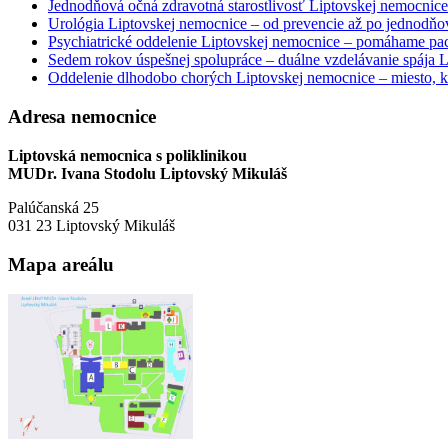
Jednodňová očná zdravotná starostlivosť Liptovskej nemocnice 
Urológia Liptovskej nemocnice – od prevencie až po jednodňov
Psychiatrické oddelenie Liptovskej nemocnice – pomáhame paci
Sedem rokov úspešnej spolupráce – duálne vzdelávanie spája
Oddelenie dlhodobo chorých Liptovskej nemocnice – miesto, kd
Adresa nemocnice
Liptovská nemocnica s poliklinikou
MUDr. Ivana Stodolu Liptovský Mikuláš
Palúčanská 25
031 23 Liptovský Mikuláš
Mapa areálu