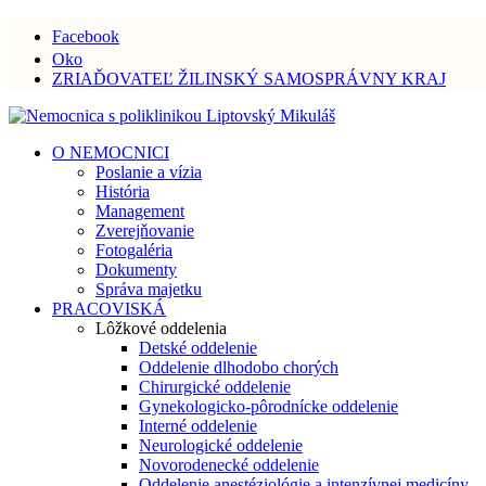
Facebook
Oko
ZRIAĎOVATEĽ ŽILINSKÝ SAMOSPRÁVNY KRAJ
O NEMOCNICI
Poslanie a vízia
História
Management
Zverejňovanie
Fotogaléria
Dokumenty
Správa majetku
PRACOVISKÁ
Lôžkové oddelenia
Detské oddelenie
Oddelenie dlhodobo chorých
Chirurgické oddelenie
Gynekologicko-pôrodnícke oddelenie
Interné oddelenie
Neurologické oddelenie
Novorodenecké oddelenie
Oddelenie anestéziológie a intenzívnej medicíny