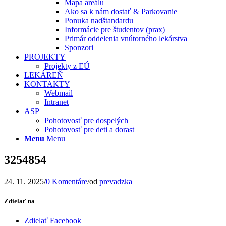
Mapa areálu
Ako sa k nám dostať & Parkovanie
Ponuka nadštandardu
Informácie pre študentov (prax)
Primár oddelenia vnútorného lekárstva
Sponzori
PROJEKTY
Projekty z EÚ
LEKÁREŇ
KONTAKTY
Webmail
Intranet
ASP
Pohotovosť pre dospelých
Pohotovosť pre deti a dorast
Menu
Menu
3254854
24. 11. 2025
/
0 Komentáre
/
od
prevadzka
Zdielať na
Zdielať Facebook