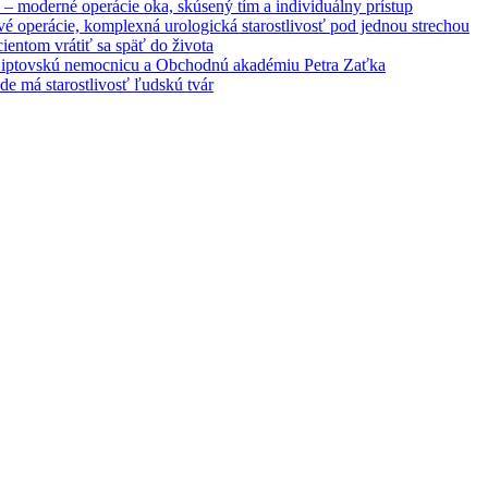
– moderné operácie oka, skúsený tím a individuálny prístup
é operácie, komplexná urologická starostlivosť pod jednou strechou
entom vrátiť sa späť do života
 Liptovskú nemocnicu a Obchodnú akadémiu Petra Zaťka
e má starostlivosť ľudskú tvár