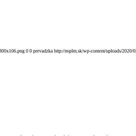
300x106.png
0
0
prevadzka
http://nsplm.sk/wp-content/uploads/2