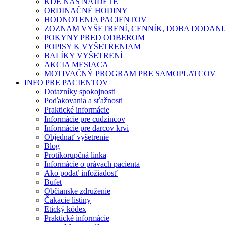
KDE NÁS NÁJDETE
ORDINAČNÉ HODINY
HODNOTENIA PACIENTOV
ZOZNAM VYŠETRENÍ, CENNÍK, DOBA DODAN
POKYNY PRED ODBEROM
POPISY K VYŠETRENIAM
BALÍKY VYŠETRENÍ
AKCIA MESIACA
MOTIVAČNÝ PROGRAM PRE SAMOPLATCOV
INFO PRE PACIENTOV
Dotazníky spokojnosti
Poďakovania a sťažnosti
Praktické informácie
Informácie pre cudzincov
Informácie pre darcov krvi
Objednať vyšetrenie
Blog
Protikorupčná linka
Informácie o právach pacienta
Ako podať infožiadosť
Bufet
Občianske združenie
Čakacie listiny
Etický kódex
Praktické informácie