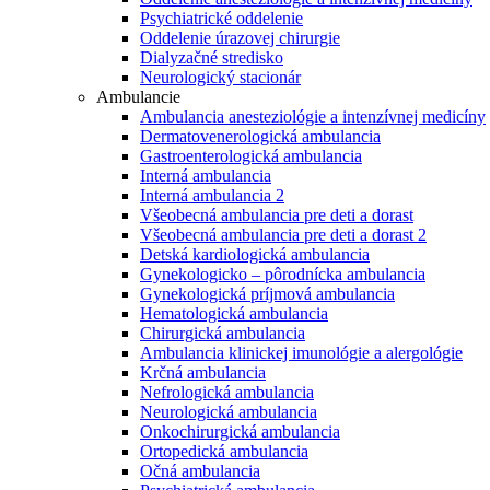
Psychiatrické oddelenie
Oddelenie úrazovej chirurgie
Dialyzačné stredisko
Neurologický stacionár
Ambulancie
Ambulancia anesteziológie a intenzívnej medicíny
Dermatovenerologická ambulancia
Gastroenterologická ambulancia
Interná ambulancia
Interná ambulancia 2
Všeobecná ambulancia pre deti a dorast
Všeobecná ambulancia pre deti a dorast 2
Detská kardiologická ambulancia
Gynekologicko – pôrodnícka ambulancia
Gynekologická príjmová ambulancia
Hematologická ambulancia
Chirurgická ambulancia
Ambulancia klinickej imunológie a alergológie
Krčná ambulancia
Nefrologická ambulancia
Neurologická ambulancia
Onkochirurgická ambulancia
Ortopedická ambulancia
Očná ambulancia