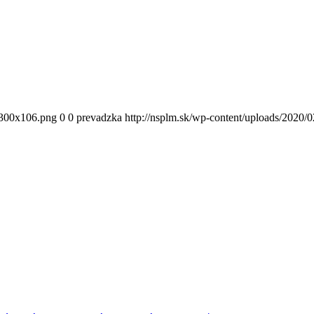
300x106.png
0
0
prevadzka
http://nsplm.sk/wp-content/uploads/2