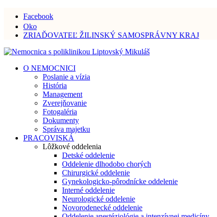
Facebook
Oko
ZRIAĎOVATEĽ ŽILINSKÝ SAMOSPRÁVNY KRAJ
O NEMOCNICI
Poslanie a vízia
História
Management
Zverejňovanie
Fotogaléria
Dokumenty
Správa majetku
PRACOVISKÁ
Lôžkové oddelenia
Detské oddelenie
Oddelenie dlhodobo chorých
Chirurgické oddelenie
Gynekologicko-pôrodnícke oddelenie
Interné oddelenie
Neurologické oddelenie
Novorodenecké oddelenie
Oddelenie anestéziológie a intenzívnej medicíny