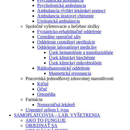
Psychiatrická ambulancia
Psychologická ambulancia
Ambulancia rýchlej lekárskej pomoci
Ambulancia úrazovej chirurgie
Urologická ambulancia
Spoločné vyšetrovacie a liečebne zložky
Fyziatricko-rehabilitačné oddelenie
Centrálne operačné sály
Oddelenie centrálnej sterilizácie
Oddelenie laboratórnej medicíny
Úsek hematológie a transfuziológie
Úsek klinickej biochémie
Úsek klinickej mikrobiológie
Rádiodiagnostické oddelenie
Magnetická rezonancia
Pracoviská jednodňovej zdravotnej starostlivosti
Krčné
Očné
Ortopédia
Farmácia
Nemocničná lekáreň
Urgentný príjem I. typu
SAMOPLATCOVIA – LAB. VYŠETRENIA
AKO TO FUNGUJE
OBJEDNAŤ SA