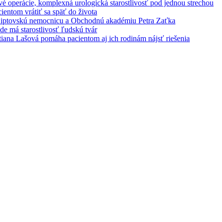
é operácie, komplexná urologická starostlivosť pod jednou strechou
entom vrátiť sa späť do života
 Liptovskú nemocnicu a Obchodnú akadémiu Petra Zaťka
e má starostlivosť ľudskú tvár
iana Lašová pomáha pacientom aj ich rodinám nájsť riešenia