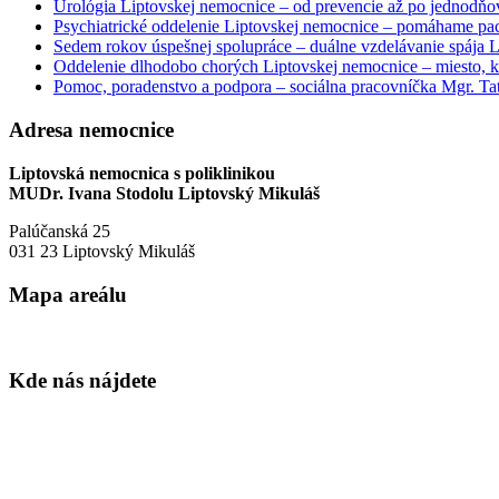
Urológia Liptovskej nemocnice – od prevencie až po jednodňov
Psychiatrické oddelenie Liptovskej nemocnice – pomáhame paci
Sedem rokov úspešnej spolupráce – duálne vzdelávanie spája
Oddelenie dlhodobo chorých Liptovskej nemocnice – miesto, kd
Pomoc, poradenstvo a podpora – sociálna pracovníčka Mgr. Tat
Adresa nemocnice
Liptovská nemocnica s poliklinikou
MUDr. Ivana Stodolu Liptovský Mikuláš
Palúčanská 25
031 23 Liptovský Mikuláš
Mapa areálu
Kde nás nájdete