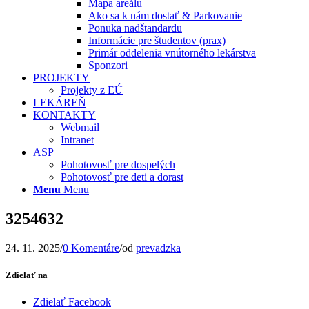
Mapa areálu
Ako sa k nám dostať & Parkovanie
Ponuka nadštandardu
Informácie pre študentov (prax)
Primár oddelenia vnútorného lekárstva
Sponzori
PROJEKTY
Projekty z EÚ
LEKÁREŇ
KONTAKTY
Webmail
Intranet
ASP
Pohotovosť pre dospelých
Pohotovosť pre deti a dorast
Menu
Menu
3254632
24. 11. 2025
/
0 Komentáre
/
od
prevadzka
Zdielať na
Zdielať Facebook