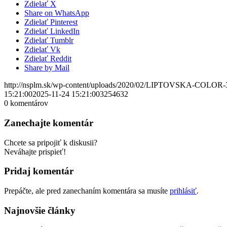
Zdielať X
Share on WhatsApp
Zdielať Pinterest
Zdielať LinkedIn
Zdielať Tumblr
Zdielať Vk
Zdielať Reddit
Share by Mail
http://nsplm.sk/wp-content/uploads/2020/02/LIPTOVSKA-COLOR-
15:21:00
2025-11-24 15:21:00
3254632
0
komentárov
Zanechajte komentár
Chcete sa pripojiť k diskusii?
Neváhajte prispieť!
Pridaj komentár
Prepáčte, ale pred zanechaním komentára sa musíte
prihlásiť
.
Najnovšie články