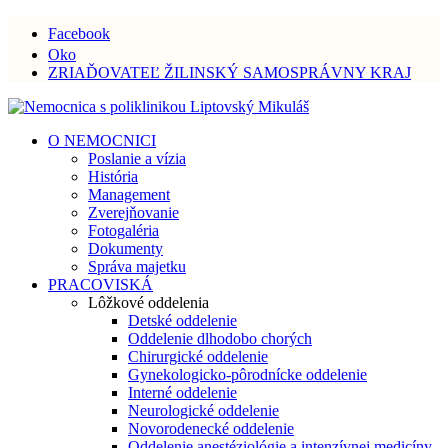
Facebook
Oko
ZRIAĎOVATEĽ ŽILINSKÝ SAMOSPRÁVNY KRAJ
O NEMOCNICI
Poslanie a vízia
História
Management
Zverejňovanie
Fotogaléria
Dokumenty
Správa majetku
PRACOVISKÁ
Lôžkové oddelenia
Detské oddelenie
Oddelenie dlhodobo chorých
Chirurgické oddelenie
Gynekologicko-pôrodnícke oddelenie
Interné oddelenie
Neurologické oddelenie
Novorodenecké oddelenie
Oddelenie anestéziológie a intenzívnej medicíny