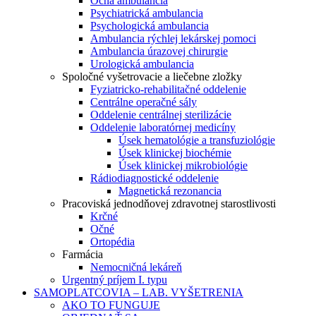
Očná ambulancia
Psychiatrická ambulancia
Psychologická ambulancia
Ambulancia rýchlej lekárskej pomoci
Ambulancia úrazovej chirurgie
Urologická ambulancia
Spoločné vyšetrovacie a liečebne zložky
Fyziatricko-rehabilitačné oddelenie
Centrálne operačné sály
Oddelenie centrálnej sterilizácie
Oddelenie laboratórnej medicíny
Úsek hematológie a transfuziológie
Úsek klinickej biochémie
Úsek klinickej mikrobiológie
Rádiodiagnostické oddelenie
Magnetická rezonancia
Pracoviská jednodňovej zdravotnej starostlivosti
Krčné
Očné
Ortopédia
Farmácia
Nemocničná lekáreň
Urgentný príjem I. typu
SAMOPLATCOVIA – LAB. VYŠETRENIA
AKO TO FUNGUJE