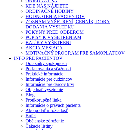
OBJEDNAŤ SA
KDE NÁS NÁJDETE
ORDINAČNÉ HODINY
HODNOTENIA PACIENTOV
ZOZNAM VYŠETRENÍ, CENNÍK, DOBA
DODANIA VÝSLEDKU
POKYNY PRED ODBEROM
POPISY K VYŠETRENIAM
BALÍKY VYŠETRENÍ
AKCIA MESIACA
MOTIVAČNÝ PROGRAM PRE SAMOPLATCOV
INFO PRE PACIENTOV
Dotazníky spokojnosti
Poďakovania a sťažnosti
Praktické informácie
Informácie pre cudzincov
Informácie pre darcov krvi
Objednať vyšetrenie
Blog
Protikorupčná linka
Informácie o právach pacienta
Ako podať infožiadosť
Bufet
Občianske združenie
Čakacie listiny