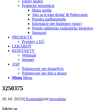
Etický kódex
Praktické informácie
Mapa areálu
Ako sa k nám dostať & Parkovanie
Ponuka nadštandardu
Informácie pre študentov (prax)
Primár oddelenia vnútorného lekárstva
Sponzori
PROJEKTY
Projekty z EÚ
LEKÁREŇ
KONTAKTY
Webmail
Intranet
ASP
Pohotovosť pre dospelých
Pohotovosť pre deti a dorast
Menu
Menu
3250375
30. 04. 2025
/
0 Komentáre
/
od
prevadzka
Zdielať na