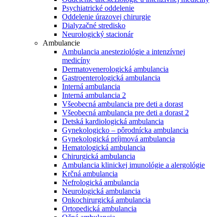
Psychiatrické oddelenie
Oddelenie úrazovej chirurgie
Dialyzačné stredisko
Neurologický stacionár
Ambulancie
Ambulancia anesteziológie a intenzívnej
medicíny
Dermatovenerologická ambulancia
Gastroenterologická ambulancia
Interná ambulancia
Interná ambulancia 2
Všeobecná ambulancia pre deti a dorast
Všeobecná ambulancia pre deti a dorast 2
Detská kardiologická ambulancia
Gynekologicko – pôrodnícka ambulancia
Gynekologická príjmová ambulancia
Hematologická ambulancia
Chirurgická ambulancia
Ambulancia klinickej imunológie a alergológie
Krčná ambulancia
Nefrologická ambulancia
Neurologická ambulancia
Onkochirurgická ambulancia
Ortopedická ambulancia