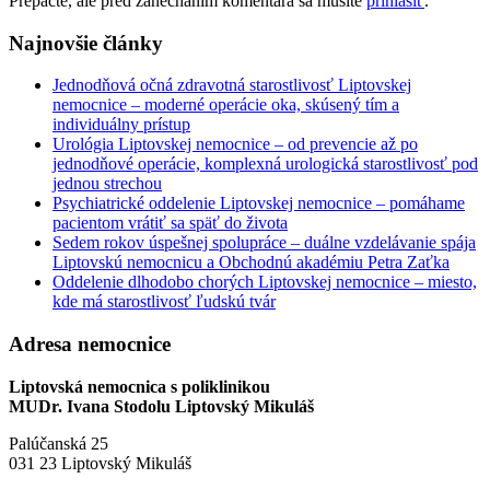
Prepáčte, ale pred zanechaním komentára sa musíte
prihlásiť
.
Najnovšie články
Jednodňová očná zdravotná starostlivosť Liptovskej
nemocnice – moderné operácie oka, skúsený tím a
individuálny prístup
Urológia Liptovskej nemocnice – od prevencie až po
jednodňové operácie, komplexná urologická starostlivosť pod
jednou strechou
Psychiatrické oddelenie Liptovskej nemocnice – pomáhame
pacientom vrátiť sa späť do života
Sedem rokov úspešnej spolupráce – duálne vzdelávanie spája
Liptovskú nemocnicu a Obchodnú akadémiu Petra Zaťka
Oddelenie dlhodobo chorých Liptovskej nemocnice – miesto,
kde má starostlivosť ľudskú tvár
Adresa nemocnice
Liptovská nemocnica s poliklinikou
MUDr. Ivana Stodolu Liptovský Mikuláš
Palúčanská 25
031 23 Liptovský Mikuláš