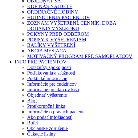
OBJEDNAŤ SA
KDE NÁS NÁJDETE
ORDINAČNÉ HODINY
HODNOTENIA PACIENTOV
ZOZNAM VYŠETRENÍ, CENNÍK, DOBA
DODANIA VÝSLEDKU
POKYNY PRED ODBEROM
POPISY K VYŠETRENIAM
BALÍKY VYŠETRENÍ
AKCIA MESIACA
MOTIVAČNÝ PROGRAM PRE SAMOPLATCOV
INFO PRE PACIENTOV
Dotazníky spokojnosti
Poďakovania a sťažnosti
Praktické informácie
Informácie pre cudzincov
Informácie pre darcov krvi
Objednať vyšetrenie
Blog
Protikorupčná linka
Informácie o právach pacienta
Ako podať infožiadosť
Bufet
Občianske združenie
Čakacie listiny