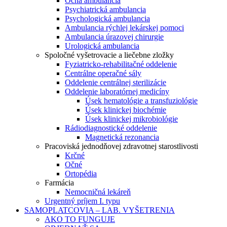
Očná ambulancia
Psychiatrická ambulancia
Psychologická ambulancia
Ambulancia rýchlej lekárskej pomoci
Ambulancia úrazovej chirurgie
Urologická ambulancia
Spoločné vyšetrovacie a liečebne zložky
Fyziatricko-rehabilitačné oddelenie
Centrálne operačné sály
Oddelenie centrálnej sterilizácie
Oddelenie laboratórnej medicíny
Úsek hematológie a transfuziológie
Úsek klinickej biochémie
Úsek klinickej mikrobiológie
Rádiodiagnostické oddelenie
Magnetická rezonancia
Pracoviská jednodňovej zdravotnej starostlivosti
Krčné
Očné
Ortopédia
Farmácia
Nemocničná lekáreň
Urgentný príjem I. typu
SAMOPLATCOVIA – LAB. VYŠETRENIA
AKO TO FUNGUJE