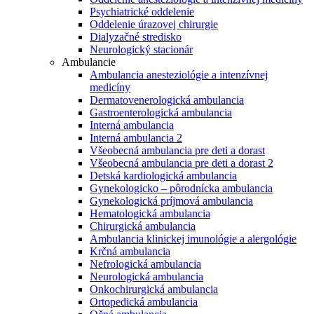
Psychiatrické oddelenie
Oddelenie úrazovej chirurgie
Dialyzačné stredisko
Neurologický stacionár
Ambulancie
Ambulancia anesteziológie a intenzívnej
medicíny
Dermatovenerologická ambulancia
Gastroenterologická ambulancia
Interná ambulancia
Interná ambulancia 2
Všeobecná ambulancia pre deti a dorast
Všeobecná ambulancia pre deti a dorast 2
Detská kardiologická ambulancia
Gynekologicko – pôrodnícka ambulancia
Gynekologická príjmová ambulancia
Hematologická ambulancia
Chirurgická ambulancia
Ambulancia klinickej imunológie a alergológie
Krčná ambulancia
Nefrologická ambulancia
Neurologická ambulancia
Onkochirurgická ambulancia
Ortopedická ambulancia