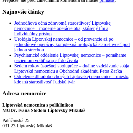
Prepáčte, ale pred zanechaním komentára sa musíte
prihlásiť
.
Najnovšie články
Jednodňová očná zdravotná starostlivosť Liptovskej
nemocnice – moderné operácie oka, skúsený tím a
individuálny prístup
Urológia Liptovskej nemocnice – od prevencie až po
jednodňové operácie, komplexná urologická starostlivosť pod
jednou strechou
Psychiatrické oddelenie Liptovskej nemocnice – pomáhame
pacientom vrátiť sa späť do života
Sedem rokov úspešnej spolupráce – duálne vzdelávanie spája
Liptovskú nemocnicu a Obchodnú akadémiu Petra Zaťka
Oddelenie dlhodobo chorých Liptovskej nemocnice – miesto,
kde má starostlivosť ľudskú tvár
Adresa nemocnice
Liptovská nemocnica s poliklinikou
MUDr. Ivana Stodolu Liptovský Mikuláš
Palúčanská 25
031 23 Liptovský Mikuláš