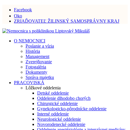
Facebook
Oko
ZRIAĎOVATEĽ ŽILINSKÝ SAMOSPRÁVNY KRAJ
O NEMOCNICI
Poslanie a vízia
História
Management
Zverejňovanie
Fotogaléria
Dokumenty
Správa majetku
PRACOVISKÁ
Lôžkové oddelenia
Detské oddelenie
Oddelenie dlhodobo chorých
Chirurgické oddelenie
Gynekologicko-pôrodnícke oddelenie
Interné oddelenie
Neurologické oddelenie
Novorodenecké oddelenie
Oddelenie anestéziológie a intenzívnej medicíny