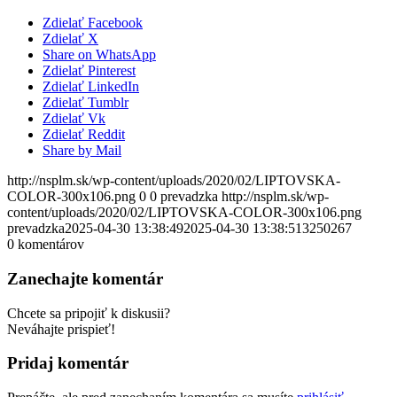
Zdielať Facebook
Zdielať X
Share on WhatsApp
Zdielať Pinterest
Zdielať LinkedIn
Zdielať Tumblr
Zdielať Vk
Zdielať Reddit
Share by Mail
http://nsplm.sk/wp-content/uploads/2020/02/LIPTOVSKA-
COLOR-300x106.png
0
0
prevadzka
http://nsplm.sk/wp-
content/uploads/2020/02/LIPTOVSKA-COLOR-300x106.png
prevadzka
2025-04-30 13:38:49
2025-04-30 13:38:51
3250267
0
komentárov
Zanechajte komentár
Chcete sa pripojiť k diskusii?
Neváhajte prispieť!
Pridaj komentár