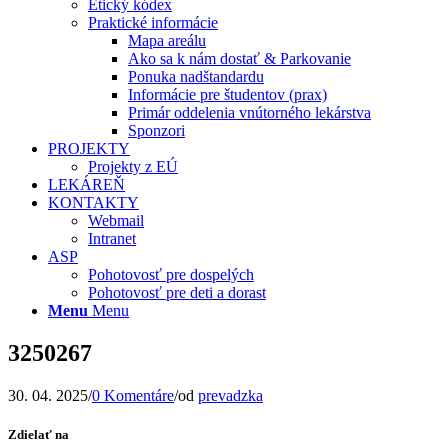
Etický kódex
Praktické informácie
Mapa areálu
Ako sa k nám dostať & Parkovanie
Ponuka nadštandardu
Informácie pre študentov (prax)
Primár oddelenia vnútorného lekárstva
Sponzori
PROJEKTY
Projekty z EÚ
LEKÁREŇ
KONTAKTY
Webmail
Intranet
ASP
Pohotovosť pre dospelých
Pohotovosť pre deti a dorast
Menu
Menu
3250267
30. 04. 2025
/
0 Komentáre
/
od
prevadzka
Zdielať na