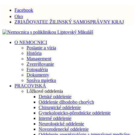
Facebook
Oko
ZRIAĎOVATEĽ ŽILINSKÝ SAMOSPRÁVNY KRAJ
O NEMOCNICI
Poslanie a vízia
História
Management
Zverejňovanie
Fotogaléria
Dokumenty
Správa majetku
PRACOVISKÁ
Lôžkové oddelenia
Detské oddelenie
Oddelenie dlhodobo chorých
Chirurgické oddelenie
Gynekologicko-pôrodnícke oddelenie
Interné oddelenie
Neurologické oddelenie
Novorodenecké oddelenie
Oddelenie anestéziológie a intenzívnej medicíny