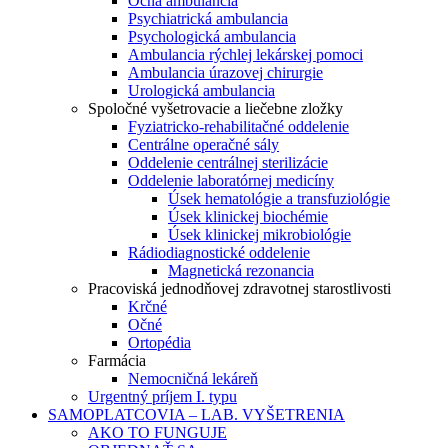
Očná ambulancia
Psychiatrická ambulancia
Psychologická ambulancia
Ambulancia rýchlej lekárskej pomoci
Ambulancia úrazovej chirurgie
Urologická ambulancia
Spoločné vyšetrovacie a liečebne zložky
Fyziatricko-rehabilitačné oddelenie
Centrálne operačné sály
Oddelenie centrálnej sterilizácie
Oddelenie laboratórnej medicíny
Úsek hematológie a transfuziológie
Úsek klinickej biochémie
Úsek klinickej mikrobiológie
Rádiodiagnostické oddelenie
Magnetická rezonancia
Pracoviská jednodňovej zdravotnej starostlivosti
Krčné
Očné
Ortopédia
Farmácia
Nemocničná lekáreň
Urgentný príjem I. typu
SAMOPLATCOVIA – LAB. VYŠETRENIA
AKO TO FUNGUJE