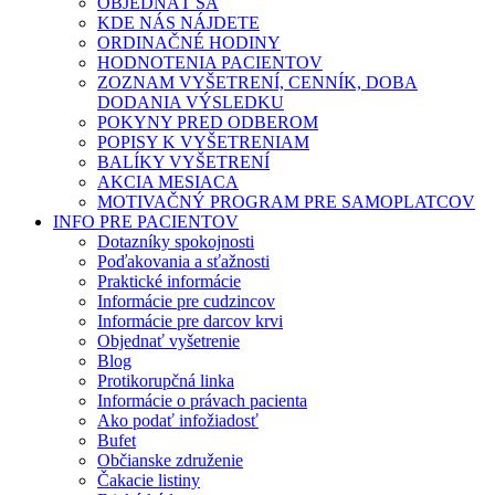
OBJEDNAŤ SA
KDE NÁS NÁJDETE
ORDINAČNÉ HODINY
HODNOTENIA PACIENTOV
ZOZNAM VYŠETRENÍ, CENNÍK, DOBA
DODANIA VÝSLEDKU
POKYNY PRED ODBEROM
POPISY K VYŠETRENIAM
BALÍKY VYŠETRENÍ
AKCIA MESIACA
MOTIVAČNÝ PROGRAM PRE SAMOPLATCOV
INFO PRE PACIENTOV
Dotazníky spokojnosti
Poďakovania a sťažnosti
Praktické informácie
Informácie pre cudzincov
Informácie pre darcov krvi
Objednať vyšetrenie
Blog
Protikorupčná linka
Informácie o právach pacienta
Ako podať infožiadosť
Bufet
Občianske združenie
Čakacie listiny