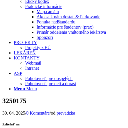
Etický kódex
Praktické informácie
Mapa areálu
Ako sa k nám dostať & Parkovanie
Ponuka nadštandardu
Informácie pre študentov (prax)
Primár oddelenia vnútorného lekárstva
Sponzori
PROJEKTY
Projekty z EÚ
LEKÁREŇ
KONTAKTY
Webmail
Intranet
ASP
Pohotovosť pre dospelých
Pohotovosť pre deti a dorast
Menu
Menu
3250175
30. 04. 2025
/
0 Komentáre
/
od
prevadzka
Zdielať na