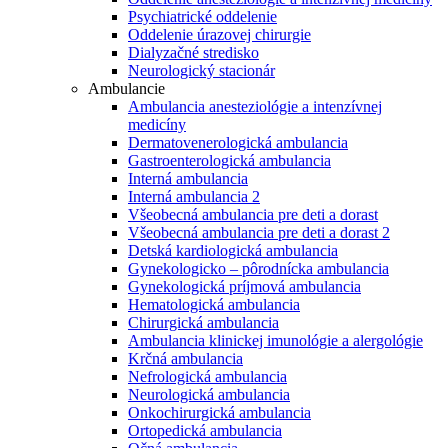
Psychiatrické oddelenie
Oddelenie úrazovej chirurgie
Dialyzačné stredisko
Neurologický stacionár
Ambulancie
Ambulancia anesteziológie a intenzívnej
medicíny
Dermatovenerologická ambulancia
Gastroenterologická ambulancia
Interná ambulancia
Interná ambulancia 2
Všeobecná ambulancia pre deti a dorast
Všeobecná ambulancia pre deti a dorast 2
Detská kardiologická ambulancia
Gynekologicko – pôrodnícka ambulancia
Gynekologická príjmová ambulancia
Hematologická ambulancia
Chirurgická ambulancia
Ambulancia klinickej imunológie a alergológie
Krčná ambulancia
Nefrologická ambulancia
Neurologická ambulancia
Onkochirurgická ambulancia
Ortopedická ambulancia