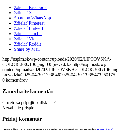
Zdielať Facebook
Zdielať X
Share on WhatsApp
Zdielať Pinterest
Zdielať LinkedIn
Zdielať Tumblr
Zdielať Vk
Zdielať Reddit
Share by Mail
http://nsplm.sk/wp-content/uploads/2020/02/LIPTOVSKA-
COLOR-300x106.png
0
0
prevadzka
http://nsplm.sk/wp-
content/uploads/2020/02/LIPTOVSKA-COLOR-300x106.png
prevadzka
2025-04-30 13:38:46
2025-04-30 13:38:47
3250175
0
komentárov
Zanechajte komentár
Chcete sa pripojiť k diskusii?
Neváhajte prispieť!
Pridaj komentár