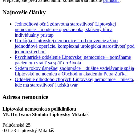
Prepáčte, ale pred zanechaním komentára sa musíte
prihlásiť
.
Najnovšie články
Jednodňová očná zdravotná starostlivosť Liptovskej
nemocnice – moderné operácie oka, skúsený tím a
individuálny prístup
Urológia Liptovskej nemocnice – od prevencie až po
jednodňové operácie, komplexná urologická starostlivosť pod
jednou strechou
Psychiatrické oddelenie Liptovskej nemocnice – pomáhame
pacientom vrátiť sa späť do života
Sedem rokov úspešnej spolupráce – duálne vzdelávanie spája
Liptovskú nemocnicu a Obchodnú akadémiu Petra Zaťka
Oddelenie dlhodobo chorých Liptovskej nemocnice – miesto,
kde má starostlivosť ľudskú tvár
Adresa nemocnice
Liptovská nemocnica s poliklinikou
MUDr. Ivana Stodolu Liptovský Mikuláš
Palúčanská 25
031 23 Liptovský Mikuláš