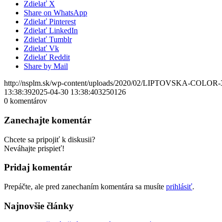
Zdielať X
Share on WhatsApp
Zdielať Pinterest
Zdielať LinkedIn
Zdielať Tumblr
Zdielať Vk
Zdielať Reddit
Share by Mail
http://nsplm.sk/wp-content/uploads/2020/02/LIPTOVSKA-COLOR-
13:38:39
2025-04-30 13:38:40
3250126
0
komentárov
Zanechajte komentár
Chcete sa pripojiť k diskusii?
Neváhajte prispieť!
Pridaj komentár
Prepáčte, ale pred zanechaním komentára sa musíte
prihlásiť
.
Najnovšie články