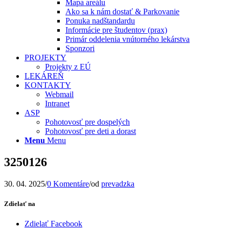
Mapa areálu
Ako sa k nám dostať & Parkovanie
Ponuka nadštandardu
Informácie pre študentov (prax)
Primár oddelenia vnútorného lekárstva
Sponzori
PROJEKTY
Projekty z EÚ
LEKÁREŇ
KONTAKTY
Webmail
Intranet
ASP
Pohotovosť pre dospelých
Pohotovosť pre deti a dorast
Menu
Menu
3250126
30. 04. 2025
/
0 Komentáre
/
od
prevadzka
Zdielať na
Zdielať Facebook