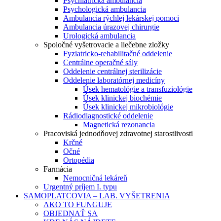
Psychiatrická ambulancia
Psychologická ambulancia
Ambulancia rýchlej lekárskej pomoci
Ambulancia úrazovej chirurgie
Urologická ambulancia
Spoločné vyšetrovacie a liečebne zložky
Fyziatricko-rehabilitačné oddelenie
Centrálne operačné sály
Oddelenie centrálnej sterilizácie
Oddelenie laboratórnej medicíny
Úsek hematológie a transfuziológie
Úsek klinickej biochémie
Úsek klinickej mikrobiológie
Rádiodiagnostické oddelenie
Magnetická rezonancia
Pracoviská jednodňovej zdravotnej starostlivosti
Krčné
Očné
Ortopédia
Farmácia
Nemocničná lekáreň
Urgentný príjem I. typu
SAMOPLATCOVIA – LAB. VYŠETRENIA
AKO TO FUNGUJE
OBJEDNAŤ SA