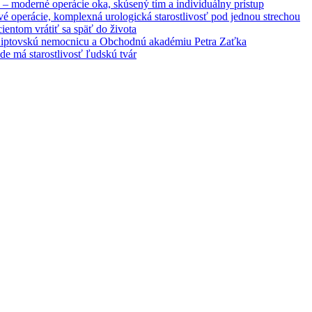
– moderné operácie oka, skúsený tím a individuálny prístup
é operácie, komplexná urologická starostlivosť pod jednou strechou
entom vrátiť sa späť do života
 Liptovskú nemocnicu a Obchodnú akadémiu Petra Zaťka
e má starostlivosť ľudskú tvár