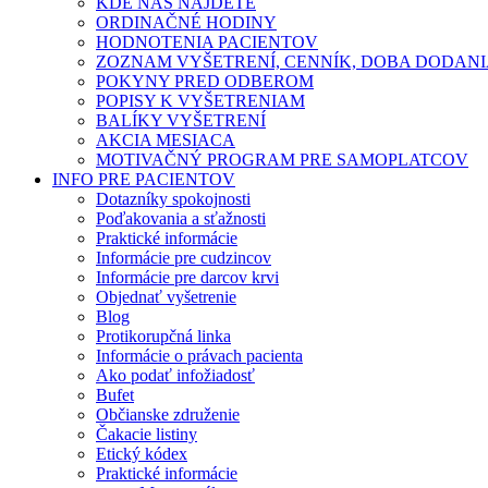
KDE NÁS NÁJDETE
ORDINAČNÉ HODINY
HODNOTENIA PACIENTOV
ZOZNAM VYŠETRENÍ, CENNÍK, DOBA DODAN
POKYNY PRED ODBEROM
POPISY K VYŠETRENIAM
BALÍKY VYŠETRENÍ
AKCIA MESIACA
MOTIVAČNÝ PROGRAM PRE SAMOPLATCOV
INFO PRE PACIENTOV
Dotazníky spokojnosti
Poďakovania a sťažnosti
Praktické informácie
Informácie pre cudzincov
Informácie pre darcov krvi
Objednať vyšetrenie
Blog
Protikorupčná linka
Informácie o právach pacienta
Ako podať infožiadosť
Bufet
Občianske združenie
Čakacie listiny
Etický kódex
Praktické informácie