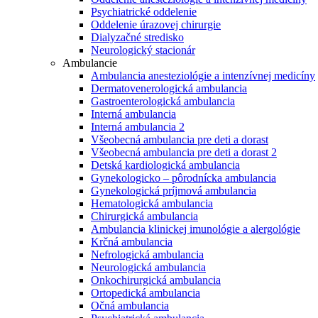
Psychiatrické oddelenie
Oddelenie úrazovej chirurgie
Dialyzačné stredisko
Neurologický stacionár
Ambulancie
Ambulancia anesteziológie a intenzívnej medicíny
Dermatovenerologická ambulancia
Gastroenterologická ambulancia
Interná ambulancia
Interná ambulancia 2
Všeobecná ambulancia pre deti a dorast
Všeobecná ambulancia pre deti a dorast 2
Detská kardiologická ambulancia
Gynekologicko – pôrodnícka ambulancia
Gynekologická príjmová ambulancia
Hematologická ambulancia
Chirurgická ambulancia
Ambulancia klinickej imunológie a alergológie
Krčná ambulancia
Nefrologická ambulancia
Neurologická ambulancia
Onkochirurgická ambulancia
Ortopedická ambulancia
Očná ambulancia