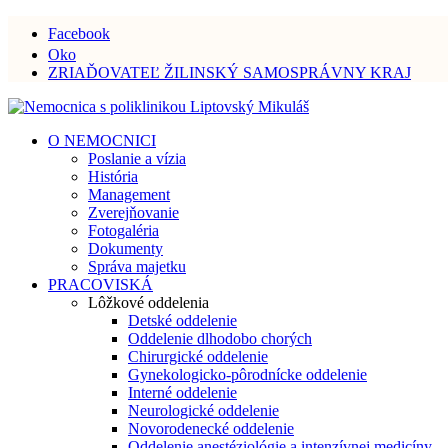
Facebook
Oko
ZRIAĎOVATEĽ ŽILINSKÝ SAMOSPRÁVNY KRAJ
O NEMOCNICI
Poslanie a vízia
História
Management
Zverejňovanie
Fotogaléria
Dokumenty
Správa majetku
PRACOVISKÁ
Lôžkové oddelenia
Detské oddelenie
Oddelenie dlhodobo chorých
Chirurgické oddelenie
Gynekologicko-pôrodnícke oddelenie
Interné oddelenie
Neurologické oddelenie
Novorodenecké oddelenie
Oddelenie anestéziológie a intenzívnej medicíny