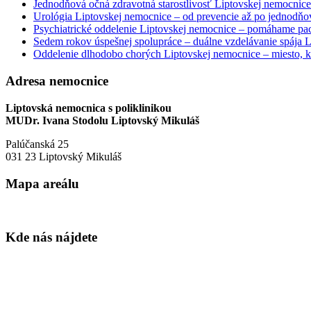
Jednodňová očná zdravotná starostlivosť Liptovskej nemocnice 
Urológia Liptovskej nemocnice – od prevencie až po jednodňov
Psychiatrické oddelenie Liptovskej nemocnice – pomáhame paci
Sedem rokov úspešnej spolupráce – duálne vzdelávanie spája
Oddelenie dlhodobo chorých Liptovskej nemocnice – miesto, kd
Adresa nemocnice
Liptovská nemocnica s poliklinikou
MUDr. Ivana Stodolu Liptovský Mikuláš
Palúčanská 25
031 23 Liptovský Mikuláš
Mapa areálu
Kde nás nájdete