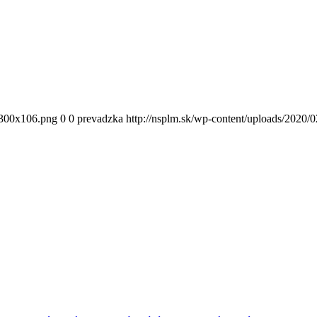
300x106.png
0
0
prevadzka
http://nsplm.sk/wp-content/uploads/2