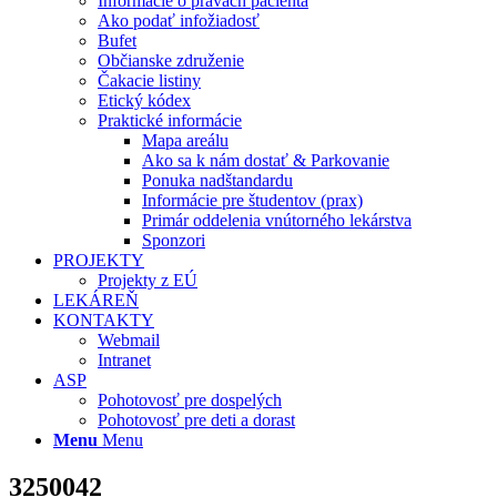
Informácie o právach pacienta
Ako podať infožiadosť
Bufet
Občianske združenie
Čakacie listiny
Etický kódex
Praktické informácie
Mapa areálu
Ako sa k nám dostať & Parkovanie
Ponuka nadštandardu
Informácie pre študentov (prax)
Primár oddelenia vnútorného lekárstva
Sponzori
PROJEKTY
Projekty z EÚ
LEKÁREŇ
KONTAKTY
Webmail
Intranet
ASP
Pohotovosť pre dospelých
Pohotovosť pre deti a dorast
Menu
Menu
3250042