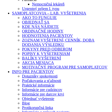
Nemocničná lekáreň
Urgentný príjem I. typu
SAMOPLATCOVIA – LAB. VYŠETRENIA
AKO TO FUNGUJE
OBJEDNAŤ SA
KDE NÁS NÁJDETE
ORDINAČNÉ HODINY
HODNOTENIA PACIENTOV
ZOZNAM VYŠETRENÍ, CENNÍK, DOBA
DODANIA VÝSLEDKU
POKYNY PRED ODBEROM
POPISY K VYŠETRENIAM
BALÍKY VYŠETRENÍ
AKCIA MESIACA
MOTIVAČNÝ PROGRAM PRE SAMOPLATCOV
INFO PRE PACIENTOV
Dotazníky spokojnosti
Poďakovania a sťažnosti
Praktické informácie
Informácie pre cudzincov
Informácie pre darcov krvi
Objednať vyšetrenie
Blog
Protikorupčná linka