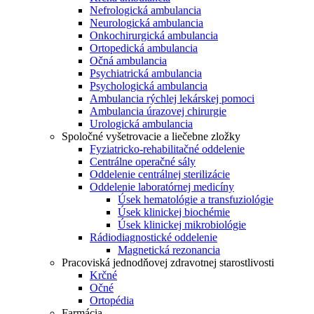
Nefrologická ambulancia
Neurologická ambulancia
Onkochirurgická ambulancia
Ortopedická ambulancia
Očná ambulancia
Psychiatrická ambulancia
Psychologická ambulancia
Ambulancia rýchlej lekárskej pomoci
Ambulancia úrazovej chirurgie
Urologická ambulancia
Spoločné vyšetrovacie a liečebne zložky
Fyziatricko-rehabilitačné oddelenie
Centrálne operačné sály
Oddelenie centrálnej sterilizácie
Oddelenie laboratórnej medicíny
Úsek hematológie a transfuziológie
Úsek klinickej biochémie
Úsek klinickej mikrobiológie
Rádiodiagnostické oddelenie
Magnetická rezonancia
Pracoviská jednodňovej zdravotnej starostlivosti
Krčné
Očné
Ortopédia
Farmácia