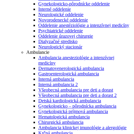
Gynekologicko-pôrodnícke oddelenie
Interné oddelenie
Neurologické oddelenie
Novorodenecké oddelenie
Oddelenie anestéziológie a intenzívnej medicíny
Psychiatrické oddelenie
Oddelenie úrazovej chirurgie
Dialyzačné stredisko
Neurologický stacionár
Ambulancie
Ambulancia anesteziológie a intenzívnej
medicíny
Dermatovenerologická ambulancia
Gastroenterologická ambulancia
Interná ambulancia
Interná ambulancia 2
Všeobecná ambulancia pre deti a dorast
Všeobecná ambulancia pre deti a dorast 2
Detská kardiologická ambulancia
Gynekologicko – pôrodnícka ambulancia
Gynekologická príjmová ambulancia
Hematologická ambulancia
Chirurgická ambulancia
Ambulancia klinickej imunológie a alergológie
Krčná ambulancia