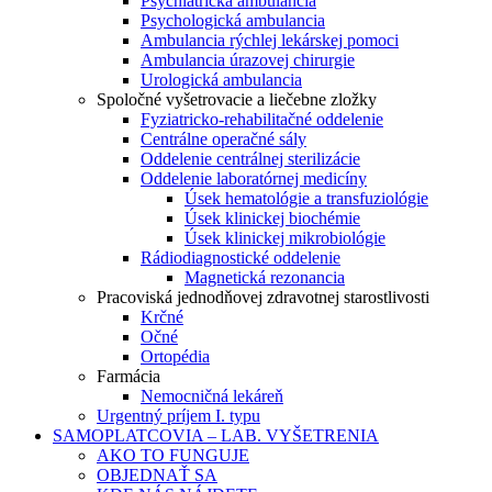
Psychiatrická ambulancia
Psychologická ambulancia
Ambulancia rýchlej lekárskej pomoci
Ambulancia úrazovej chirurgie
Urologická ambulancia
Spoločné vyšetrovacie a liečebne zložky
Fyziatricko-rehabilitačné oddelenie
Centrálne operačné sály
Oddelenie centrálnej sterilizácie
Oddelenie laboratórnej medicíny
Úsek hematológie a transfuziológie
Úsek klinickej biochémie
Úsek klinickej mikrobiológie
Rádiodiagnostické oddelenie
Magnetická rezonancia
Pracoviská jednodňovej zdravotnej starostlivosti
Krčné
Očné
Ortopédia
Farmácia
Nemocničná lekáreň
Urgentný príjem I. typu
SAMOPLATCOVIA – LAB. VYŠETRENIA
AKO TO FUNGUJE
OBJEDNAŤ SA