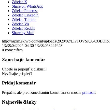
Zdielať X
Share on WhatsApp
Zdielať Pinterest
Zdielať LinkedIn
Zdielať Tumblr
Zdielať Vk
Zdielať Reddit
Share by Mail
http://nsplm.sk/wp-content/uploads/2020/02/LIPTOVSKA-COLOR-
13:38:04
2025-04-30 13:38:05
3247643
0
komentárov
Zanechajte komentár
Chcete sa pripojiť k diskusii?
Neváhajte prispieť!
Pridaj komentár
Prepáčte, ale pred zanechaním komentára sa musíte
prihlásiť
.
Najnovšie články