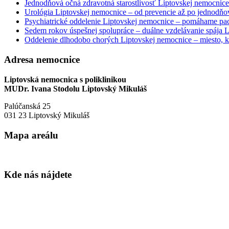
Jednodňová očná zdravotná starostlivosť Liptovskej nemocnice 
Urológia Liptovskej nemocnice – od prevencie až po jednodňov
Psychiatrické oddelenie Liptovskej nemocnice – pomáhame paci
Sedem rokov úspešnej spolupráce – duálne vzdelávanie spája
Oddelenie dlhodobo chorých Liptovskej nemocnice – miesto, kd
Adresa nemocnice
Liptovská nemocnica s poliklinikou
MUDr. Ivana Stodolu Liptovský Mikuláš
Palúčanská 25
031 23 Liptovský Mikuláš
Mapa areálu
Kde nás nájdete