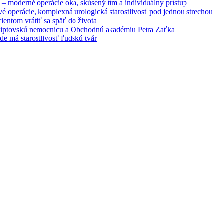
– moderné operácie oka, skúsený tím a individuálny prístup
é operácie, komplexná urologická starostlivosť pod jednou strechou
entom vrátiť sa späť do života
 Liptovskú nemocnicu a Obchodnú akadémiu Petra Zaťka
e má starostlivosť ľudskú tvár