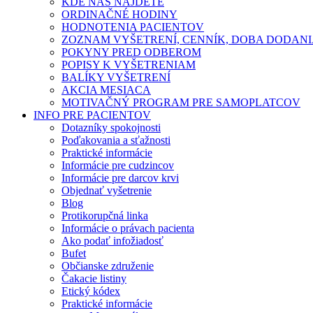
KDE NÁS NÁJDETE
ORDINAČNÉ HODINY
HODNOTENIA PACIENTOV
ZOZNAM VYŠETRENÍ, CENNÍK, DOBA DODAN
POKYNY PRED ODBEROM
POPISY K VYŠETRENIAM
BALÍKY VYŠETRENÍ
AKCIA MESIACA
MOTIVAČNÝ PROGRAM PRE SAMOPLATCOV
INFO PRE PACIENTOV
Dotazníky spokojnosti
Poďakovania a sťažnosti
Praktické informácie
Informácie pre cudzincov
Informácie pre darcov krvi
Objednať vyšetrenie
Blog
Protikorupčná linka
Informácie o právach pacienta
Ako podať infožiadosť
Bufet
Občianske združenie
Čakacie listiny
Etický kódex
Praktické informácie