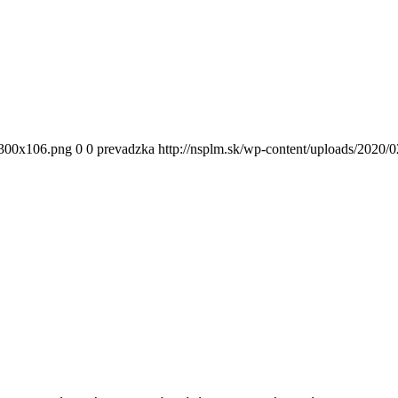
300x106.png
0
0
prevadzka
http://nsplm.sk/wp-content/uploads/2