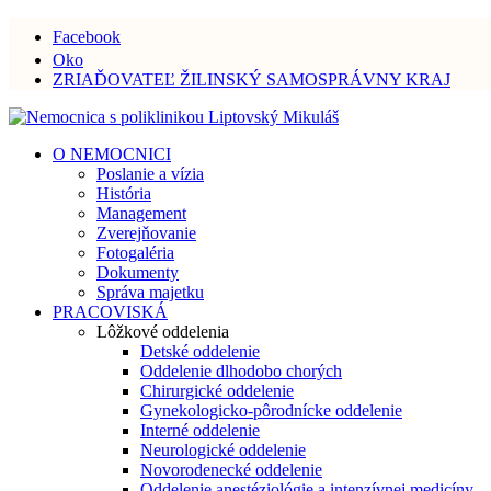
Facebook
Oko
ZRIAĎOVATEĽ ŽILINSKÝ SAMOSPRÁVNY KRAJ
O NEMOCNICI
Poslanie a vízia
História
Management
Zverejňovanie
Fotogaléria
Dokumenty
Správa majetku
PRACOVISKÁ
Lôžkové oddelenia
Detské oddelenie
Oddelenie dlhodobo chorých
Chirurgické oddelenie
Gynekologicko-pôrodnícke oddelenie
Interné oddelenie
Neurologické oddelenie
Novorodenecké oddelenie
Oddelenie anestéziológie a intenzívnej medicíny