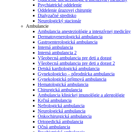
Psychiatrické oddelenie
Oddelenie úrazovej chirurgie
Dialyzačné stredisko
Neurologický stacionár
Ambulancie
Ambulancia anesteziológie a intenzívnej medicíny
Dermatovenerologická ambulancia
Gastroenterologická ambulancia
Interná ambulancia
Interná ambulancia 2
Všeobecná ambulancia pre deti a dorast
Všeobecná ambulancia pre deti a dorast 2
Detská kardiologická ambulancia
Gynekologicko – pôrodnícka ambulancia
Gynekologická príjmová ambulancia
Hematologická ambulancia
Chirurgická ambulancia
Ambulancia klinickej imunológie a alergológie
Krčná ambulancia
Nefrologická ambulancia
Neurologická ambulancia
Onkochirurgická ambulancia
Ortopedická ambulancia
Očná ambulancia