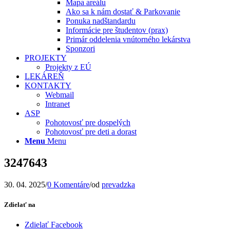
Mapa areálu
Ako sa k nám dostať & Parkovanie
Ponuka nadštandardu
Informácie pre študentov (prax)
Primár oddelenia vnútorného lekárstva
Sponzori
PROJEKTY
Projekty z EÚ
LEKÁREŇ
KONTAKTY
Webmail
Intranet
ASP
Pohotovosť pre dospelých
Pohotovosť pre deti a dorast
Menu
Menu
3247643
30. 04. 2025
/
0 Komentáre
/
od
prevadzka
Zdielať na
Zdielať Facebook